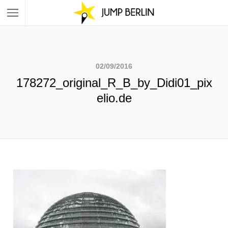
02/09/2016
178272_original_R_B_by_Didi01_pix
elio.de