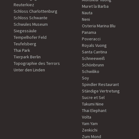
Reuterkiez
Muret la Barba
Schloss Charlottenburg
Nauta
Schloss Schwante
Neni
Schwules Museum
Osteria Marina Blu
Siegessäule
Panama
Tempelhofer Feld
Poveracci
Teufelsberg
Royals Vuong
Thai Park
Santa Cantina
Tierpark Berlin
Schneeweiß
Topographie des Terrors
Schönbrunn
Unter den Linden
Schwiliko
Soy
Spindler Restaurant
Ständige Vertretung
Sucre et Sel
Takumi Nine
Thai Elephant
Volta
Yam Yam
Zenkichi
Zum Mond