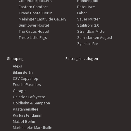
Comebackpackers
Bohnengold
Eastern Comfort
Bateu Ivre
Grand Hostel Berlin
Labor
Meininger East Side Gallery
Sauer Mutter
Sunflower Hostel
Stahlrohr 2.0
The Circus Hostel
Strandbar Mitte
Three Little Pigs
Zum starken August
Zyankali Bar
Shopping
Eintrag hinzufügen
Alexa
Bikini Berlin
CSV Copyshop
FrischeParadies
Garage
Galeries Lafayette
Goldhahn & Sampson
Kastanienallee
Kurfürstendamm
Mall of Berlin
Marheineke Markthalle