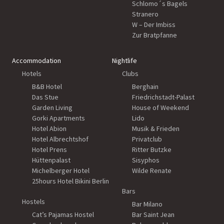
Schlomo´s Bagels
Stranero
W – Der Imbiss
Zur Bratpfanne
Accommodation
Nightlife
Hotels
Clubs
B&B Hotel
Berghain
Das Stue
Friedrichstadt-Palast
Garden Living
House of Weekend
Gorki Apartments
Lido
Hotel Abion
Musik & Frieden
Hotel Albrechtshof
Privatclub
Hotel Prens
Ritter Butzke
Hüttenpalast
Sisyphos
Michelberger Hotel
Wilde Renate
25hours Hotel Bikini Berlin
Bars
Hostels
Bar Milano
Cat’s Pajamas Hostel
Bar Saint Jean