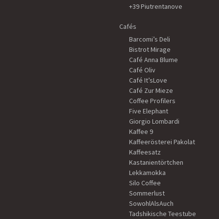
+39 Piutrentanove
Cafés
Barcomi’s Deli
Bistrot Mirage
Café Anna Blume
Café Oliv
Café It’sLove
Café Zur Mieze
Coffee Profilers
Five Elephant
Giorgio Lombardi
Kaffee 9
Kaffeerösterei Pakolat
Kaffeesatz
Kastanientörtchen
Lekkamokka
Silo Coffee
Sommerlust
SowohlAlsAuch
Tadshikische Teestube