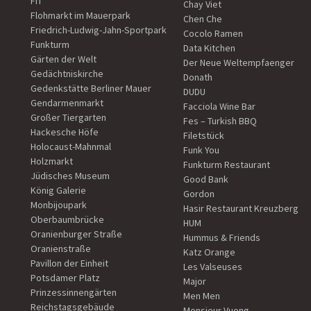
FIT
Chay Viet
Flohmarkt im Mauerpark
Chen Che
Friedrich-Ludwig-Jahn-Sportpark
Cocolo Ramen
Funkturm
Data Kitchen
Gärten der Welt
Der Neue Weltempfaenger
Gedächtniskirche
Donath
Gedenkstätte Berliner Mauer
DUDU
Gendarmenmarkt
Facciola Wine Bar
Großer Tiergarten
Fes – Turkish BBQ
Hackesche Höfe
Filetstück
Holocaust-Mahnmal
Funk You
Holzmarkt
Funkturm Restaurant
Jüdisches Museum
Good Bank
König Galerie
Gordon
Monbijoupark
Hasir Restaurant Kreuzberg
Oberbaumbrücke
HUM
Oranienburger Straße
Hummus & Friends
Oranienstraße
Katz Orange
Pavillon der Einheit
Les Valseuses
Potsdamer Platz
Major
Prinzessinnengärten
Men Men
Reichstagsgebäude
Monsieur Vuong