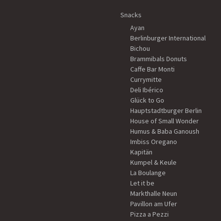
Snacks
Ayan
Berlinburger International
Bichou
Brammibals Donuts
Caffe Bar Monti
Currymitte
Deli Ibérico
Glück to Go
Hauptstadtburger Berlin
House of Small Wonder
Humus & Baba Ganoush
Imbiss Oregano
Kapitän
Kumpel & Keule
La Boulange
Let it be
Markthalle Neun
Pavillon am Ufer
Pizza a Pezzi