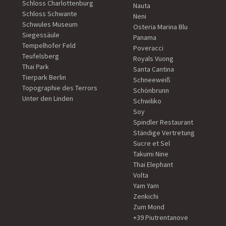
Schloss Charlottenburg
Nauta
Schloss Schwante
Neni
Schwules Museum
Osteria Marina Blu
Siegessäule
Panama
Tempelhofer Feld
Poveracci
Teufelsberg
Royals Vuong
Thai Park
Santa Cantina
Tierpark Berlin
Schneeweiß
Topographie des Terrors
Schönbrunn
Unter den Linden
Schwiliko
Soy
Spindler Restaurant
Ständige Vertretung
Sucre et Sel
Takumi Nine
Thai Elephant
Volta
Yam Yam
Zenkichi
Zum Mond
+39 Piutrentanove