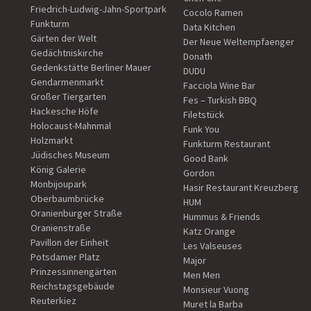
Friedrich-Ludwig-Jahn-Sportpark
Cocolo Ramen
Funkturm
Data Kitchen
Gärten der Welt
Der Neue Weltempfaenger
Gedächtniskirche
Donath
Gedenkstätte Berliner Mauer
DUDU
Gendarmenmarkt
Facciola Wine Bar
Großer Tiergarten
Fes – Turkish BBQ
Hackesche Höfe
Filetstück
Holocaust-Mahnmal
Funk You
Holzmarkt
Funkturm Restaurant
Jüdisches Museum
Good Bank
König Galerie
Gordon
Monbijoupark
Hasir Restaurant Kreuzberg
Oberbaumbrücke
HUM
Oranienburger Straße
Hummus & Friends
Oranienstraße
Katz Orange
Pavillon der Einheit
Les Valseuses
Potsdamer Platz
Major
Prinzessinnengärten
Men Men
Reichstagsgebäude
Monsieur Vuong
Reuterkiez
Muret la Barba