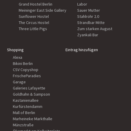
Grand Hostel Berlin
Labor
Meininger East Side Gallery
Sauer Mutter
Sunflower Hostel
Stahlrohr 2.0
The Circus Hostel
Strandbar Mitte
Three Little Pigs
Zum starken August
Zyankali Bar
Shopping
Eintrag hinzufügen
Alexa
Bikini Berlin
CSV Copyshop
FrischeParadies
Garage
Galeries Lafayette
Goldhahn & Sampson
Kastanienallee
Kurfürstendamm
Mall of Berlin
Marheineke Markthalle
Münzstraße