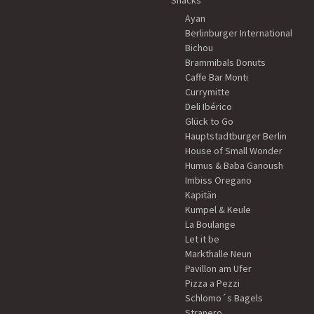
Snacks
Ayan
Berlinburger International
Bichou
Brammibals Donuts
Caffe Bar Monti
Currymitte
Deli Ibérico
Glück to Go
Hauptstadtburger Berlin
House of Small Wonder
Humus & Baba Ganoush
Imbiss Oregano
Kapitän
Kumpel & Keule
La Boulange
Let it be
Markthalle Neun
Pavillon am Ufer
Pizza a Pezzi
Schlomo´s Bagels
Stranero