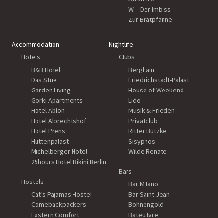
W – Der Imbiss
Zur Bratpfanne
Accommodation
Nightlife
Hotels
Clubs
B&B Hotel
Berghain
Das Stue
Friedrichstadt-Palast
Garden Living
House of Weekend
Gorki Apartments
Lido
Hotel Abion
Musik & Frieden
Hotel Albrechtshof
Privatclub
Hotel Prens
Ritter Butzke
Hüttenpalast
Sisyphos
Michelberger Hotel
Wilde Renate
25hours Hotel Bikini Berlin
Bars
Hostels
Bar Milano
Cat’s Pajamas Hostel
Bar Saint Jean
Comebackpackers
Bohnengold
Eastern Comfort
Bateu Ivre