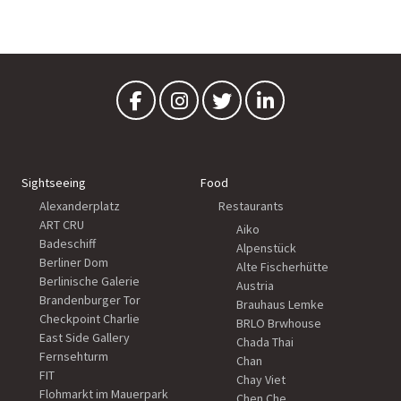
Sightseeing
Food
Alexanderplatz
Restaurants
ART CRU
Aiko
Badeschiff
Alpenstück
Berliner Dom
Alte Fischerhütte
Berlinische Galerie
Austria
Brandenburger Tor
Brauhaus Lemke
Checkpoint Charlie
BRLO Brwhouse
East Side Gallery
Chada Thai
Fernsehturm
Chan
FIT
Chay Viet
Flohmarkt im Mauerpark
Chen Che