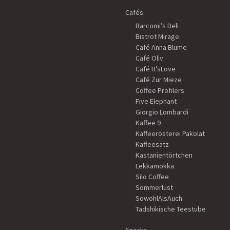
Cafés
Barcomi’s Deli
Bistrot Mirage
Café Anna Blume
Café Oliv
Café It’sLove
Café Zur Mieze
Coffee Profilers
Five Elephant
Giorgio Lombardi
Kaffee 9
Kaffeerösterei Pakolat
Kaffeesatz
Kastanientörtchen
Lekkamokka
Silo Coffee
Sommerlust
SowohlAlsAuch
Tadshikische Teestube