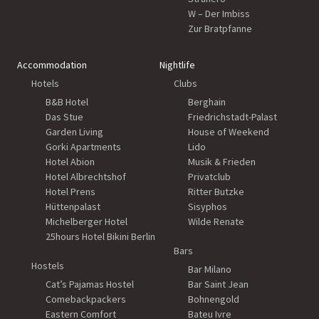
W – Der Imbiss
Zur Bratpfanne
Accommodation
Nightlife
Hotels
Clubs
B&B Hotel
Berghain
Das Stue
Friedrichstadt-Palast
Garden Living
House of Weekend
Gorki Apartments
Lido
Hotel Abion
Musik & Frieden
Hotel Albrechtshof
Privatclub
Hotel Prens
Ritter Butzke
Hüttenpalast
Sisyphos
Michelberger Hotel
Wilde Renate
25hours Hotel Bikini Berlin
Bars
Hostels
Bar Milano
Cat’s Pajamas Hostel
Bar Saint Jean
Comebackpackers
Bohnengold
Eastern Comfort
Bateu Ivre