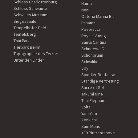
Schloss Charlottenburg
Nauta
Schloss Schwante
Neni
Schwules Museum
Osteria Marina Blu
Siegessäule
Panama
Tempelhofer Feld
Poveracci
Teufelsberg
Royals Vuong
Thai Park
Santa Cantina
Tierpark Berlin
Schneeweiß
Topographie des Terrors
Schönbrunn
Unter den Linden
Schwiliko
Soy
Spindler Restaurant
Ständige Vertretung
Sucre et Sel
Takumi Nine
Thai Elephant
Volta
Yam Yam
Zenkichi
Zum Mond
+39 Piutrentanove