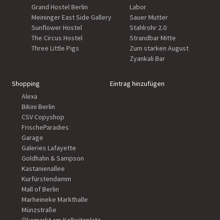
Grand Hostel Berlin
Labor
Meininger East Side Gallery
Sauer Mutter
Sunflower Hostel
Stahlrohr 2.0
The Circus Hostel
Strandbar Mitte
Three Little Pigs
Zum starken August
Zyankali Bar
Shopping
Eintrag hinzufügen
Alexa
Bikini Berlin
CSV Copyshop
FrischeParadies
Garage
Galeries Lafayette
Goldhahn & Sampson
Kastanienallee
Kurfürstendamm
Mall of Berlin
Marheineke Markthalle
Münzstraße