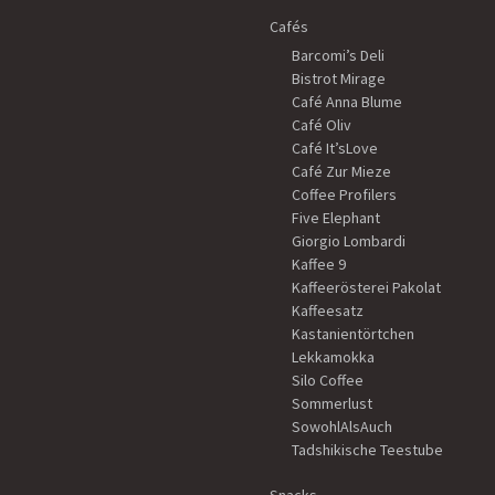
Cafés
Barcomi’s Deli
Bistrot Mirage
Café Anna Blume
Café Oliv
Café It’sLove
Café Zur Mieze
Coffee Profilers
Five Elephant
Giorgio Lombardi
Kaffee 9
Kaffeerösterei Pakolat
Kaffeesatz
Kastanientörtchen
Lekkamokka
Silo Coffee
Sommerlust
SowohlAlsAuch
Tadshikische Teestube