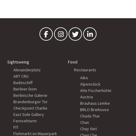
Sightseeing
Food
Alexanderplatz
Restaurants
ART CRU
Aiko
Badeschiff
Alpenstück
Berliner Dom
Alte Fischerhütte
Berlinische Galerie
Austria
Brandenburger Tor
Brauhaus Lemke
Checkpoint Charlie
BRLO Brwhouse
East Side Gallery
Chada Thai
Fernsehturm
Chan
FIT
Chay Viet
Flohmarkt im Mauerpark
Chen Che