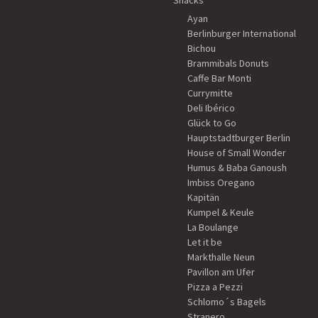
Snacks
Ayan
Berlinburger International
Bichou
Brammibals Donuts
Caffe Bar Monti
Currymitte
Deli Ibérico
Glück to Go
Hauptstadtburger Berlin
House of Small Wonder
Humus & Baba Ganoush
Imbiss Oregano
Kapitän
Kumpel & Keule
La Boulange
Let it be
Markthalle Neun
Pavillon am Ufer
Pizza a Pezzi
Schlomo´s Bagels
Stranero