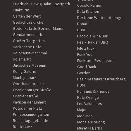
Friedrich-Ludwig-Jahn-Sportpark
Cocolo Ramen
Funkturm
Data Kitchen
Gärten der Welt
Der Neue Weltempfaenger
Gedächtniskirche
Donath
Gedenkstätte Berliner Mauer
DUDU
Gendarmenmarkt
Facciola Wine Bar
Großer Tiergarten
Fes – Turkish BBQ
Hackesche Höfe
Filetstück
Holocaust-Mahnmal
Funk You
Holzmarkt
Funkturm Restaurant
Jüdisches Museum
Good Bank
König Galerie
Gordon
Monbijoupark
Hasir Restaurant Kreuzberg
Oberbaumbrücke
HUM
Oranienburger Straße
Hummus & Friends
Oranienstraße
Katz Orange
Pavillon der Einheit
Les Valseuses
Potsdamer Platz
Major
Prinzessinnengärten
Men Men
Reichstagsgebäude
Monsieur Vuong
Reuterkiez
Muret la Barba