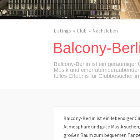
Listings
Club
Nachtleben
Balcony-Berl
Balcony-Berlin ist ein geräumiger 
Musik und einer atemberaubenden 
tolles Erlebnis für Clubbesucher in 
Balcony-Berlin ist ein lebendiger Clu
Atmosphäre und gute Musik suchen, 
großen Raum zum bequemen Tanzen 