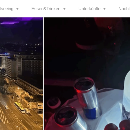
tseeing
Essen&Trinken
Unterkünfte
Nacht