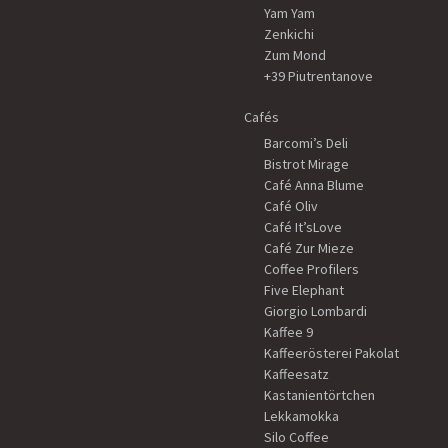
Yam Yam
Zenkichi
Zum Mond
+39 Piutrentanove
Cafés
Barcomi’s Deli
Bistrot Mirage
Café Anna Blume
Café Oliv
Café It’sLove
Café Zur Mieze
Coffee Profilers
Five Elephant
Giorgio Lombardi
Kaffee 9
Kaffeerösterei Pakolat
Kaffeesatz
Kastanientörtchen
Lekkamokka
Silo Coffee