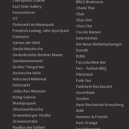
Checkpoint Charlie
BRLO Brwhouse
East Side Gallery
Chada Thai
Fernsehturm
Chan
FIT
Chay Viet
Flohmarkt im Mauerpark
Chen Che
Friedrich-Ludwig-Jahn-Sportpark
Cocolo Ramen
Funkturm
Data Kitchen
Gärten der Welt
Der Neue Weltempfaenger
Gedächtniskirche
Donath
Gedenkstätte Berliner Mauer
DUDU
Gendarmenmarkt
Facciola Wine Bar
Großer Tiergarten
Fes – Turkish BBQ
Hackesche Höfe
Filetstück
Holocaust-Mahnmal
Funk You
Holzmarkt
Funkturm Restaurant
Jüdisches Museum
Good Bank
König Galerie
Gordon
Monbijoupark
Hasir Restaurant Kreuzberg
Oberbaumbrücke
HUM
Oranienburger Straße
Hummus & Friends
Oranienstraße
Katz Orange
Pavillon der Einheit
Les Valseuses