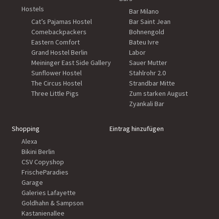
Hostels
Bar Milano
Cat’s Pajamas Hostel
Bar Saint Jean
Comebackpackers
Bohnengold
Eastern Comfort
Bateu Ivre
Grand Hostel Berlin
Labor
Meininger East Side Gallery
Sauer Mutter
Sunflower Hostel
Stahlrohr 2.0
The Circus Hostel
Strandbar Mitte
Three Little Pigs
Zum starken August
Zyankali Bar
Shopping
Eintrag hinzufügen
Alexa
Bikini Berlin
CSV Copyshop
FrischeParadies
Garage
Galeries Lafayette
Goldhahn & Sampson
Kastanienallee