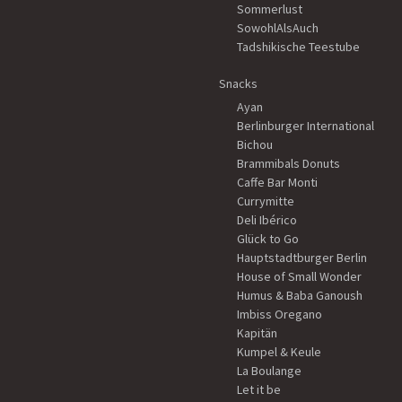
Sommerlust
SowohlAlsAuch
Tadshikische Teestube
Snacks
Ayan
Berlinburger International
Bichou
Brammibals Donuts
Caffe Bar Monti
Currymitte
Deli Ibérico
Glück to Go
Hauptstadtburger Berlin
House of Small Wonder
Humus & Baba Ganoush
Imbiss Oregano
Kapitän
Kumpel & Keule
La Boulange
Let it be