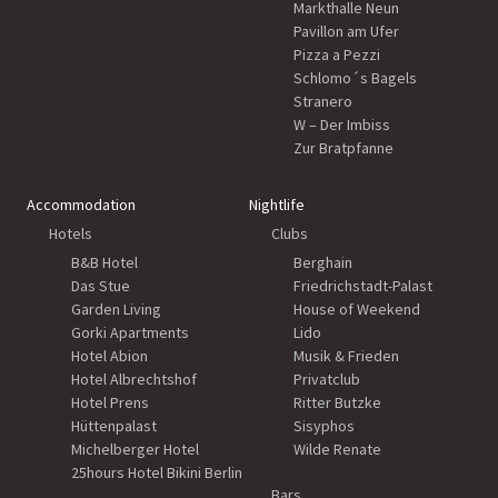
Markthalle Neun
Pavillon am Ufer
Pizza a Pezzi
Schlomo´s Bagels
Stranero
W – Der Imbiss
Zur Bratpfanne
Accommodation
Nightlife
Hotels
Clubs
B&B Hotel
Berghain
Das Stue
Friedrichstadt-Palast
Garden Living
House of Weekend
Gorki Apartments
Lido
Hotel Abion
Musik & Frieden
Hotel Albrechtshof
Privatclub
Hotel Prens
Ritter Butzke
Hüttenpalast
Sisyphos
Michelberger Hotel
Wilde Renate
25hours Hotel Bikini Berlin
Bars