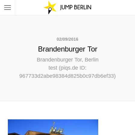
02/09/2016
Brandenburger Tor
Brandenburger Tor, Berlin
test (piqs.de ID:
967733d2abe98384d825b0c97db6ef33)