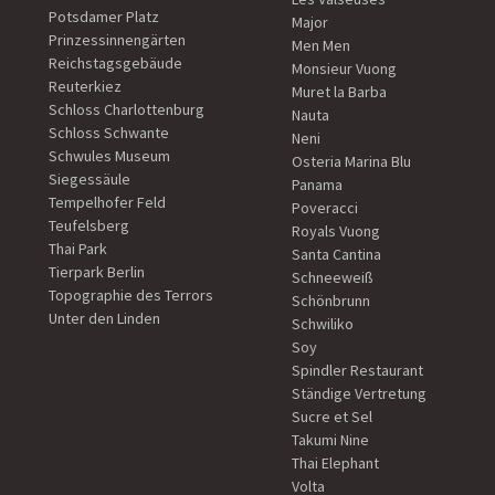
Potsdamer Platz
Major
Prinzessinnengärten
Men Men
Reichstagsgebäude
Monsieur Vuong
Reuterkiez
Muret la Barba
Schloss Charlottenburg
Nauta
Schloss Schwante
Neni
Schwules Museum
Osteria Marina Blu
Siegessäule
Panama
Tempelhofer Feld
Poveracci
Teufelsberg
Royals Vuong
Thai Park
Santa Cantina
Tierpark Berlin
Schneeweiß
Topographie des Terrors
Schönbrunn
Unter den Linden
Schwiliko
Soy
Spindler Restaurant
Ständige Vertretung
Sucre et Sel
Takumi Nine
Thai Elephant
Volta