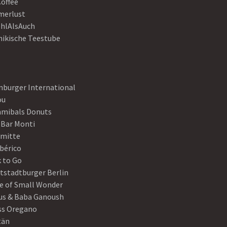
Coffee
erlust
hlAlsAuch
hikische Teestube
nburger International
ou
mibals Donuts
 Bar Monti
ymitte
Ibérico
 to Go
tstadtburger Berlin
e of Small Wonder
s & Baba Ganoush
ss Oregano
tän