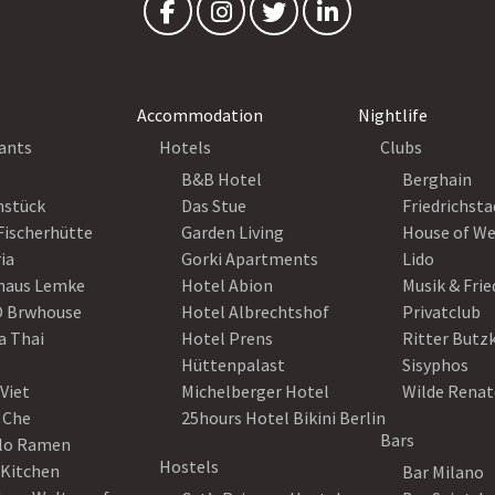
Accommodation
Nightlife
ants
Hotels
Clubs
B&B Hotel
Berghain
nstück
Das Stue
Friedrichsta
Fischerhütte
Garden Living
House of W
ia
Gorki Apartments
Lido
haus Lemke
Hotel Abion
Musik & Fri
 Brwhouse
Hotel Albrechtshof
Privatclub
a Thai
Hotel Prens
Ritter Butz
Hüttenpalast
Sisyphos
Viet
Michelberger Hotel
Wilde Renat
 Che
25hours Hotel Bikini Berlin
Bars
lo Ramen
Hostels
 Kitchen
Bar Milano