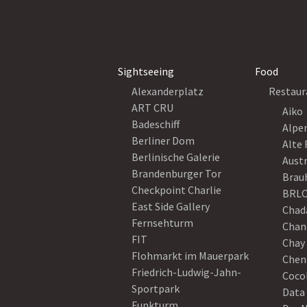
Sightseeing
Food
Alexanderplatz
Restaur
ART CRU
Aiko
Badeschiff
Alpe
Berliner Dom
Alte 
Berlinische Galerie
Austr
Brandenburger Tor
Brau
Checkpoint Charlie
BRLO
East Side Gallery
Chad
Fernsehturm
Chan
FIT
Chay 
Flohmarkt im Mauerpark
Chen
Friedrich-Ludwig-Jahn-
Coco
Sportpark
Data
Funkturm