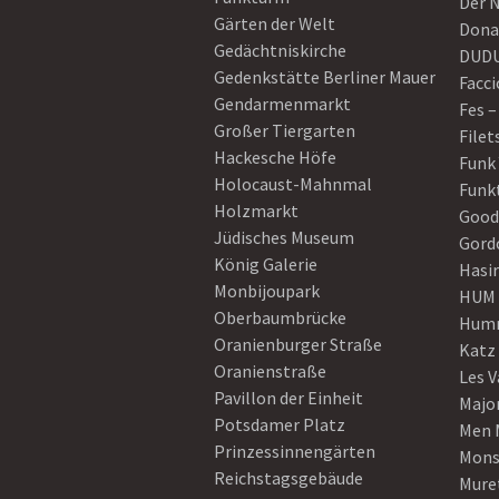
Der 
Gärten der Welt
Dona
Gedächtniskirche
DUD
Gedenkstätte Berliner Mauer
Facci
Gendarmenmarkt
Fes –
Großer Tiergarten
Filet
Hackesche Höfe
Funk
Holocaust-Mahnmal
Funk
Holzmarkt
Good
Jüdisches Museum
Gord
König Galerie
Hasi
Monbijoupark
HUM
Oberbaumbrücke
Humm
Oranienburger Straße
Katz
Oranienstraße
Les V
Pavillon der Einheit
Majo
Potsdamer Platz
Men 
Prinzessinnengärten
Mons
Reichstagsgebäude
Mure