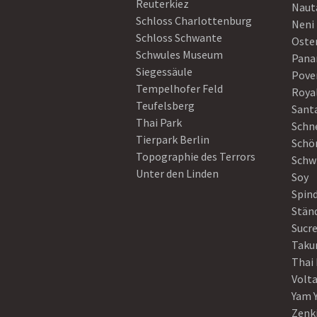
Reuterkiez
Naut
Schloss Charlottenburg
Neni
Schloss Schwante
Oster
Schwules Museum
Pan
Siegessäule
Pove
Tempelhofer Feld
Roya
Teufelsberg
Sant
Thai Park
Schn
Tierpark Berlin
Schö
Topographie des Terrors
Schw
Unter den Linden
Soy
Spin
Stän
Sucre
Taku
Thai
Volt
Yam 
Zenk