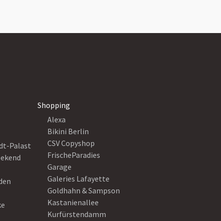
Shopping
Alexa
Bikini Berlin
CSV Copyshop
dt-Palast
FrischeParadies
eekend
Garage
Galeries Lafayette
eden
Goldhahn & Sampson
Kastanienallee
ke
Kurfürstendamm