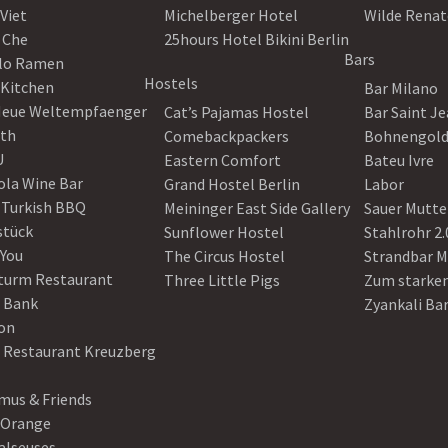
Viet
Michelberger Hotel
Wilde Renat
 Che
25hours Hotel Bikini Berlin
Bars
lo Ramen
Hostels
 Kitchen
Bar Milano
Neue Weltempfaenger
Cat’s Pajamas Hostel
Bar Saint J
th
Comebackpackers
Bohnengol
U
Eastern Comfort
Bateu Ivre
ola Wine Bar
Grand Hostel Berlin
Labor
 Turkish BBQ
Meininger East Side Gallery
Sauer Mutte
stück
Sunflower Hostel
Stahlrohr 2.
 You
The Circus Hostel
Strandbar M
turm Restaurant
Three Little Pigs
Zum starke
 Bank
Zyankali Ba
on
r Restaurant Kreuzberg
us & Friends
 Orange
alseuses