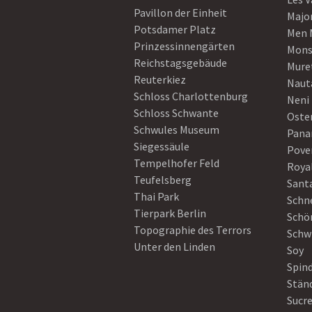
Pavillon der Einheit
Majo
Potsdamer Platz
Men 
Prinzessinnengärten
Mons
Reichstagsgebäude
Mure
Reuterkiez
Naut
Schloss Charlottenburg
Neni
Schloss Schwante
Oster
Schwules Museum
Pan
Siegessäule
Pove
Tempelhofer Feld
Roya
Teufelsberg
Sant
Thai Park
Schn
Tierpark Berlin
Schö
Topographie des Terrors
Schw
Unter den Linden
Soy
Spin
Stän
Sucre