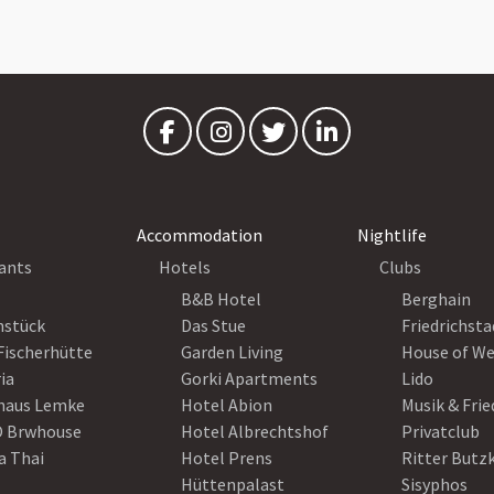
Accommodation
Nightlife
ants
Hotels
Clubs
B&B Hotel
Berghain
nstück
Das Stue
Friedrichsta
Fischerhütte
Garden Living
House of W
ia
Gorki Apartments
Lido
haus Lemke
Hotel Abion
Musik & Fri
 Brwhouse
Hotel Albrechtshof
Privatclub
a Thai
Hotel Prens
Ritter Butz
Hüttenpalast
Sisyphos