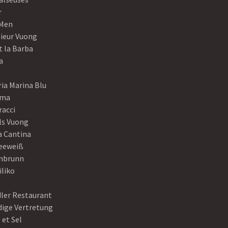
r
Men
ieur Vuong
t la Barba
a
ia Marina Blu
ama
racci
ls Vuong
a Cantina
eeweiß
nbrunn
iliko
dler Restaurant
dige Vertretung
 et Sel