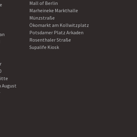
Mall of Berlin
e
Marheineke Markthalle
Münzstraße
Ökomarkt am Kollwitzplatz
Potsdamer Platz Arkaden
ean
Rosenthaler Straße
d
Supalife Kiosk
r
0
itte
n August
r