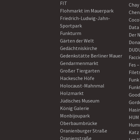
FIT
Chay 
Flohmarkt im Mauerpark
Chen
Friedrich-Ludwig-Jahn-
Coco
Sportpark
Data
Funkturm
Der 
Gärten der Welt
Dona
Gedächtniskirche
DUD
Gedenkstätte Berliner Mauer
Facci
Gendarmenmarkt
Fes –
Großer Tiergarten
Filet
Hackesche Höfe
Funk
Holocaust-Mahnmal
Funk
Holzmarkt
Good
Jüdisches Museum
Gord
König Galerie
Hasi
Monbijoupark
HUM
Oberbaumbrücke
Humm
Oranienburger Straße
Katz
Oranienstraße
Les V