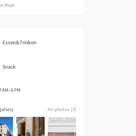
le Maps
Essen&Trinken
Snack
: 7 AM–6 PM
gallery
All photos (3)