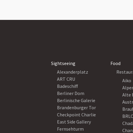
Sightseeing
Food
Alexanderplatz
Restaur
ART CRU
Aiko
Badeschiff
Alpe
Berliner Dom
Alte 
Berlinische Galerie
Austr
Brandenburger Tor
Brau
Checkpoint Charlie
BRLO
East Side Gallery
Chad
Fernsehturm
Chan