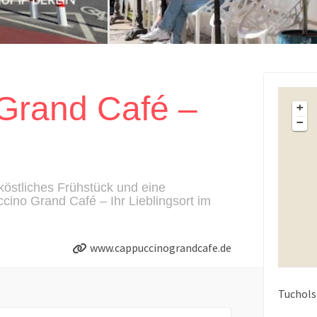
Grand Café –
+
−
köstliches Frühstück und eine
ino Grand Café – Ihr Lieblingsort im
www.cappuccinograndcafe.de
Tuchols