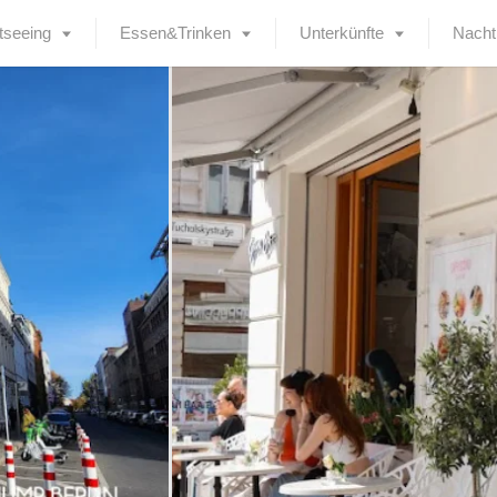
tseeing
Essen&Trinken
Unterkünfte
Nacht