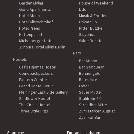
Garden Living
House of Weekend
Gorki Apartments
Lido
Hotel Abion
Musik & Frieden
Hotel Albrechtshof
Privatclub
Hotel Prens
Ritter Butzke
Hüttenpalast
Sisyphos
Michelberger Hotel
Wilde Renate
25hours Hotel Bikini Berlin
Bars
Hostels
Bar Milano
Cat’s Pajamas Hostel
Bar Saint Jean
Comebackpackers
Bohnengold
Eastern Comfort
Bateu Ivre
Grand Hostel Berlin
Labor
Meininger East Side Gallery
Sauer Mutter
Sunflower Hostel
Stahlrohr 2.0
The Circus Hostel
Strandbar Mitte
Three Little Pigs
Zum starken August
Zyankali Bar
Shopping
Eintrag hinzufügen