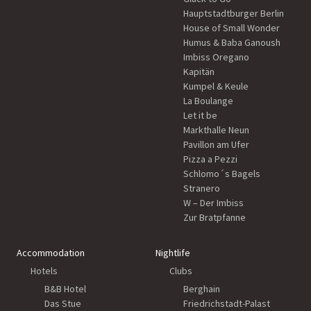
Hauptstadtburger Berlin
House of Small Wonder
Humus & Baba Ganoush
Imbiss Oregano
Kapitän
Kumpel & Keule
La Boulange
Let it be
Markthalle Neun
Pavillon am Ufer
Pizza a Pezzi
Schlomo´s Bagels
Stranero
W – Der Imbiss
Zur Bratpfanne
Accommodation
Nightlife
Hotels
Clubs
B&B Hotel
Berghain
Das Stue
Friedrichstadt-Palast