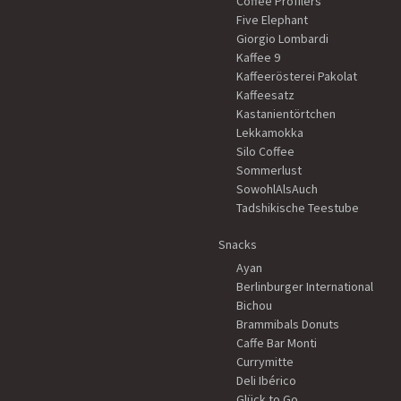
Coffee Profilers
Five Elephant
Giorgio Lombardi
Kaffee 9
Kaffeerösterei Pakolat
Kaffeesatz
Kastanientörtchen
Lekkamokka
Silo Coffee
Sommerlust
SowohlAlsAuch
Tadshikische Teestube
Snacks
Ayan
Berlinburger International
Bichou
Brammibals Donuts
Caffe Bar Monti
Currymitte
Deli Ibérico
Glück to Go