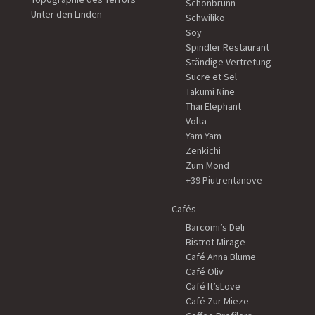
Schönbrunn
Unter den Linden
Schwiliko
Soy
Spindler Restaurant
Ständige Vertretung
Sucre et Sel
Takumi Nine
Thai Elephant
Volta
Yam Yam
Zenkichi
Zum Mond
+39 Piutrentanove
Cafés
Barcomi’s Deli
Bistrot Mirage
Café Anna Blume
Café Oliv
Café It’sLove
Café Zur Mieze