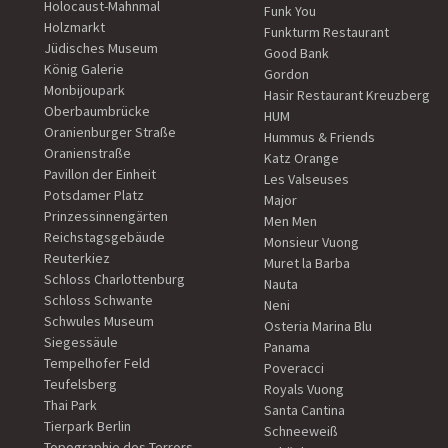
Holocaust-Mahnmal
Funk You
Holzmarkt
Funkturm Restaurant
Jüdisches Museum
Good Bank
König Galerie
Gordon
Monbijoupark
Hasir Restaurant Kreuzberg
Oberbaumbrücke
HUM
Oranienburger Straße
Hummus & Friends
Oranienstraße
Katz Orange
Pavillon der Einheit
Les Valseuses
Potsdamer Platz
Major
Prinzessinnengärten
Men Men
Reichstagsgebäude
Monsieur Vuong
Reuterkiez
Muret la Barba
Schloss Charlottenburg
Nauta
Schloss Schwante
Neni
Schwules Museum
Osteria Marina Blu
Siegessäule
Panama
Tempelhofer Feld
Poveracci
Teufelsberg
Royals Vuong
Thai Park
Santa Cantina
Tierpark Berlin
Schneeweiß
Topographie des Terrors