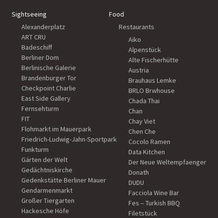
Sightseeing
Food
Alexanderplatz
Restaurants
ART CRU
Aiko
Badeschiff
Alpenstück
Berliner Dom
Alte Fischerhütte
Berlinische Galerie
Austria
Brandenburger Tor
Brauhaus Lemke
Checkpoint Charlie
BRLO Brwhouse
East Side Gallery
Chada Thai
Fernsehturm
Chan
FIT
Chay Viet
Flohmarkt im Mauerpark
Chen Che
Friedrich-Ludwig-Jahn-Sportpark
Cocolo Ramen
Funkturm
Data Kitchen
Gärten der Welt
Der Neue Weltempfaenger
Gedächtniskirche
Donath
Gedenkstätte Berliner Mauer
DUDU
Gendarmenmarkt
Facciola Wine Bar
Großer Tiergarten
Fes – Turkish BBQ
Hackesche Höfe
Filetstück