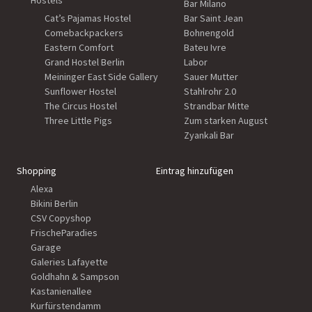
Hostels
Bar Milano
Cat’s Pajamas Hostel
Bar Saint Jean
Comebackpackers
Bohnengold
Eastern Comfort
Bateu Ivre
Grand Hostel Berlin
Labor
Meininger East Side Gallery
Sauer Mutter
Sunflower Hostel
Stahlrohr 2.0
The Circus Hostel
Strandbar Mitte
Three Little Pigs
Zum starken August
Zyankali Bar
Shopping
Eintrag hinzufügen
Alexa
Bikini Berlin
CSV Copyshop
FrischeParadies
Garage
Galeries Lafayette
Goldhahn & Sampson
Kastanienallee
Kurfürstendamm