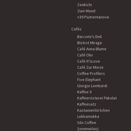
Zenkichi
Zum Mond
+39 Piutrentanove
Cafés
Barcomi’s Deli
Bistrot Mirage
Café Anna Blume
Café Oliv
Café It’sLove
Café Zur Mieze
Coffee Profilers
Five Elephant
Giorgio Lombardi
Kaffee 9
Kaffeerösterei Pakolat
Kaffeesatz
Kastanientörtchen
Lekkamokka
Silo Coffee
Sommerlust