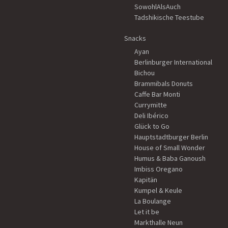
SowohlAlsAuch
Tadshikische Teestube
Snacks
Ayan
Berlinburger International
Bichou
Brammibals Donuts
Caffe Bar Monti
Currymitte
Deli Ibérico
Glück to Go
Hauptstadtburger Berlin
House of Small Wonder
Humus & Baba Ganoush
Imbiss Oregano
Kapitän
Kumpel & Keule
La Boulange
Let it be
Markthalle Neun