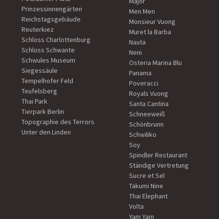
Major
Prinzessinnengärten
Men Men
Reichstagsgebäude
Monsieur Vuong
Reuterkiez
Muret la Barba
Schloss Charlottenburg
Nauta
Schloss Schwante
Neni
Schwules Museum
Osteria Marina Blu
Siegessäule
Panama
Tempelhofer Feld
Poveracci
Teufelsberg
Royals Vuong
Thai Park
Santa Cantina
Tierpark Berlin
Schneeweiß
Topographie des Terrors
Schönbrunn
Unter den Linden
Schwiliko
Soy
Spindler Restaurant
Ständige Vertretung
Sucre et Sel
Takumi Nine
Thai Elephant
Volta
Yam Yam