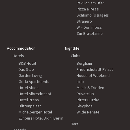
Pavillon am Ufer
Pizza a Pezzi
Schlomo´s Bagels
Stranero
W – Der Imbiss
Zur Bratpfanne
Accommodation
Nightlife
Hotels
Clubs
B&B Hotel
Berghain
Das Stue
Friedrichstadt-Palast
Garden Living
House of Weekend
Gorki Apartments
Lido
Hotel Abion
Musik & Frieden
Hotel Albrechtshof
Privatclub
Hotel Prens
Ritter Butzke
Hüttenpalast
Sisyphos
Michelberger Hotel
Wilde Renate
25hours Hotel Bikini Berlin
Bars