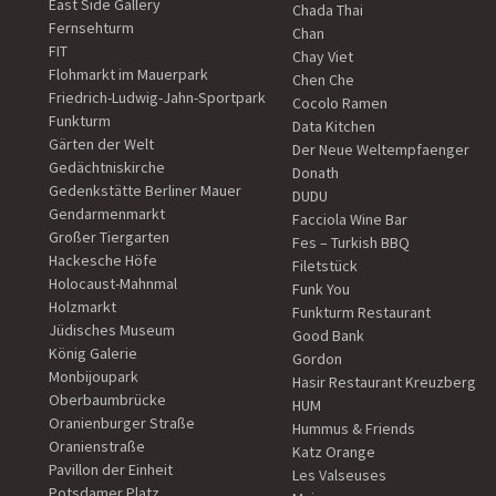
East Side Gallery
Chada Thai
Fernsehturm
Chan
FIT
Chay Viet
Flohmarkt im Mauerpark
Chen Che
Friedrich-Ludwig-Jahn-Sportpark
Cocolo Ramen
Funkturm
Data Kitchen
Gärten der Welt
Der Neue Weltempfaenger
Gedächtniskirche
Donath
Gedenkstätte Berliner Mauer
DUDU
Gendarmenmarkt
Facciola Wine Bar
Großer Tiergarten
Fes – Turkish BBQ
Hackesche Höfe
Filetstück
Holocaust-Mahnmal
Funk You
Holzmarkt
Funkturm Restaurant
Jüdisches Museum
Good Bank
König Galerie
Gordon
Monbijoupark
Hasir Restaurant Kreuzberg
Oberbaumbrücke
HUM
Oranienburger Straße
Hummus & Friends
Oranienstraße
Katz Orange
Pavillon der Einheit
Les Valseuses
Potsdamer Platz