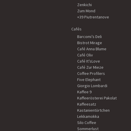
Zenkichi
Zum Mond
+39 Piutrentanove
Cafés
Barcomi’s Deli
Bistrot Mirage
Café Anna Blume
Café Oliv
Café It’sLove
Café Zur Mieze
Coffee Profilers
Five Elephant
Giorgio Lombardi
Kaffee 9
Kaffeerösterei Pakolat
Kaffeesatz
Kastanientörtchen
Lekkamokka
Silo Coffee
Sommerlust