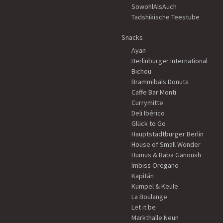
SowohlAlsAuch
Tadshikische Teestube
Snacks
Ayan
Berlinburger International
Bichou
Brammibals Donuts
Caffe Bar Monti
Currymitte
Deli Ibérico
Glück to Go
Hauptstadtburger Berlin
House of Small Wonder
Humus & Baba Ganoush
Imbiss Oregano
Kapitän
Kumpel & Keule
La Boulange
Let it be
Markthalle Neun