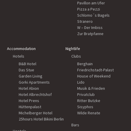
Pavillon am Ufer
Pizza a Pezzi
Schlomo´s Bagels
Stranero
W – Der Imbiss
Zur Bratpfanne
Accommodation
Nightlife
Hotels
Clubs
B&B Hotel
Berghain
Das Stue
Friedrichstadt-Palast
Garden Living
House of Weekend
Gorki Apartments
Lido
Hotel Abion
Musik & Frieden
Hotel Albrechtshof
Privatclub
Hotel Prens
Ritter Butzke
Hüttenpalast
Sisyphos
Michelberger Hotel
Wilde Renate
25hours Hotel Bikini Berlin
Bars