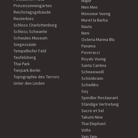
Major
Prinzessinnengärten
Men Men
Reichstagsgebäude
Monsieur Vuong
Reuterkiez
Muret la Barba
Schloss Charlottenburg
Nauta
Schloss Schwante
Neni
Schwules Museum
Osteria Marina Blu
Siegessäule
Panama
Tempelhofer Feld
Poveracci
Teufelsberg
Royals Vuong
Thai Park
Santa Cantina
Tierpark Berlin
Schneeweiß
Topographie des Terrors
Schönbrunn
Unter den Linden
Schwiliko
Soy
Spindler Restaurant
Ständige Vertretung
Sucre et Sel
Takumi Nine
Thai Elephant
Volta
Yam Yam