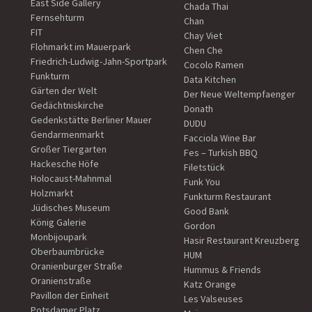
East Side Gallery
Chada Thai
Fernsehturm
Chan
FIT
Chay Viet
Flohmarkt im Mauerpark
Chen Che
Friedrich-Ludwig-Jahn-Sportpark
Cocolo Ramen
Funkturm
Data Kitchen
Gärten der Welt
Der Neue Weltempfaenger
Gedächtniskirche
Donath
Gedenkstätte Berliner Mauer
DUDU
Gendarmenmarkt
Facciola Wine Bar
Großer Tiergarten
Fes – Turkish BBQ
Hackesche Höfe
Filetstück
Holocaust-Mahnmal
Funk You
Holzmarkt
Funkturm Restaurant
Jüdisches Museum
Good Bank
König Galerie
Gordon
Monbijoupark
Hasir Restaurant Kreuzberg
Oberbaumbrücke
HUM
Oranienburger Straße
Hummus & Friends
Oranienstraße
Katz Orange
Pavillon der Einheit
Les Valseuses
Potsdamer Platz