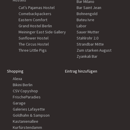
Hostels
Bar Milano
Cat’s Pajamas Hostel
Bar Saint Jean
Comebackpackers
Bohnengold
Eastern Comfort
Bateu Ivre
Grand Hostel Berlin
Labor
Meininger East Side Gallery
Sauer Mutter
Sunflower Hostel
Stahlrohr 2.0
The Circus Hostel
Strandbar Mitte
Three Little Pigs
Zum starken August
Zyankali Bar
Shopping
Eintrag hinzufügen
Alexa
Bikini Berlin
CSV Copyshop
FrischeParadies
Garage
Galeries Lafayette
Goldhahn & Sampson
Kastanienallee
Kurfürstendamm