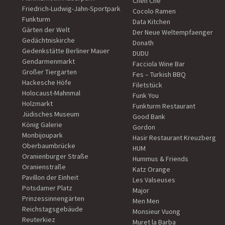
Chen Che
Friedrich-Ludwig-Jahn-Sportpark
Cocolo Ramen
Funkturm
Data Kitchen
Gärten der Welt
Der Neue Weltempfaenger
Gedächtniskirche
Donath
Gedenkstätte Berliner Mauer
DUDU
Gendarmenmarkt
Facciola Wine Bar
Großer Tiergarten
Fes – Turkish BBQ
Hackesche Höfe
Filetstück
Holocaust-Mahnmal
Funk You
Holzmarkt
Funkturm Restaurant
Jüdisches Museum
Good Bank
König Galerie
Gordon
Monbijoupark
Hasir Restaurant Kreuzberg
Oberbaumbrücke
HUM
Oranienburger Straße
Hummus & Friends
Oranienstraße
Katz Orange
Pavillon der Einheit
Les Valseuses
Potsdamer Platz
Major
Prinzessinnengärten
Men Men
Reichstagsgebäude
Monsieur Vuong
Reuterkiez
Muret la Barba