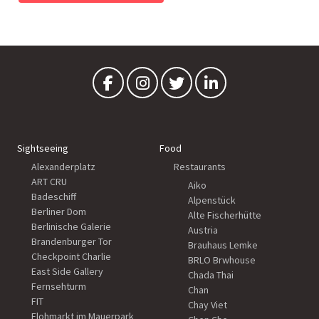
Sightseeing
Food
Alexanderplatz
Restaurants
ART CRU
Aiko
Badeschiff
Alpenstück
Berliner Dom
Alte Fischerhütte
Berlinische Galerie
Austria
Brandenburger Tor
Brauhaus Lemke
Checkpoint Charlie
BRLO Brwhouse
East Side Gallery
Chada Thai
Fernsehturm
Chan
FIT
Chay Viet
Flohmarkt im Mauerpark