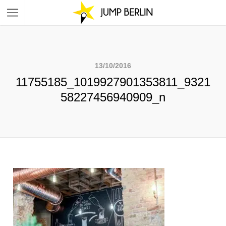
13/10/2016
11755185_1019927901353811_9321
58227456940909_n