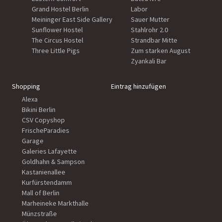
Grand Hostel Berlin
Labor
Meininger East Side Gallery
Sauer Mutter
Sunflower Hostel
Stahlrohr 2.0
The Circus Hostel
Strandbar Mitte
Three Little Pigs
Zum starken August
Zyankali Bar
Shopping
Eintrag hinzufügen
Alexa
Bikini Berlin
CSV Copyshop
FrischeParadies
Garage
Galeries Lafayette
Goldhahn & Sampson
Kastanienallee
Kurfürstendamm
Mall of Berlin
Marheineke Markthalle
Münzstraße