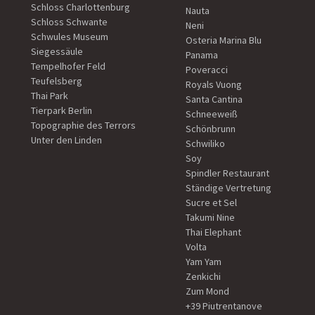
Schloss Charlottenburg
Nauta
Schloss Schwante
Neni
Schwules Museum
Osteria Marina Blu
Siegessäule
Panama
Tempelhofer Feld
Poveracci
Teufelsberg
Royals Vuong
Thai Park
Santa Cantina
Tierpark Berlin
Schneeweiß
Topographie des Terrors
Schönbrunn
Unter den Linden
Schwiliko
Soy
Spindler Restaurant
Ständige Vertretung
Sucre et Sel
Takumi Nine
Thai Elephant
Volta
Yam Yam
Zenkichi
Zum Mond
+39 Piutrentanove