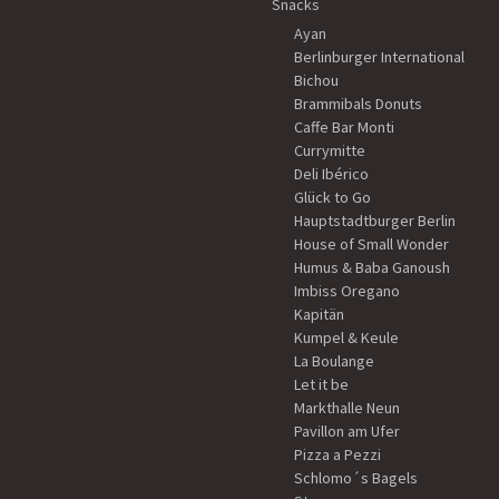
Snacks
Ayan
Berlinburger International
Bichou
Brammibals Donuts
Caffe Bar Monti
Currymitte
Deli Ibérico
Glück to Go
Hauptstadtburger Berlin
House of Small Wonder
Humus & Baba Ganoush
Imbiss Oregano
Kapitän
Kumpel & Keule
La Boulange
Let it be
Markthalle Neun
Pavillon am Ufer
Pizza a Pezzi
Schlomo´s Bagels