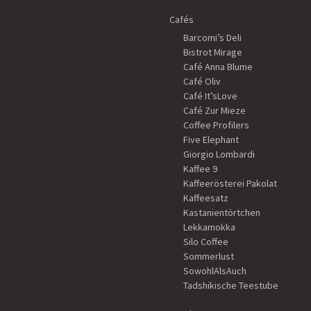
Cafés
Barcomi’s Deli
Bistrot Mirage
Café Anna Blume
Café Oliv
Café It’sLove
Café Zur Mieze
Coffee Profilers
Five Elephant
Giorgio Lombardi
Kaffee 9
Kaffeerösterei Pakolat
Kaffeesatz
Kastanientörtchen
Lekkamokka
Silo Coffee
Sommerlust
SowohlAlsAuch
Tadshikische Teestube