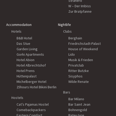
Stranero
W – Der Imbiss
Zur Bratpfanne
Accommodation
Nightlife
Hotels
Clubs
B&B Hotel
Berghain
Das Stue
Friedrichstadt-Palast
Garden Living
House of Weekend
Gorki Apartments
Lido
Hotel Abion
Musik & Frieden
Hotel Albrechtshof
Privatclub
Hotel Prens
Ritter Butzke
Hüttenpalast
Sisyphos
Michelberger Hotel
Wilde Renate
25hours Hotel Bikini Berlin
Bars
Hostels
Bar Milano
Cat’s Pajamas Hostel
Bar Saint Jean
Comebackpackers
Bohnengold
Eastern Comfort
Bateu Ivre