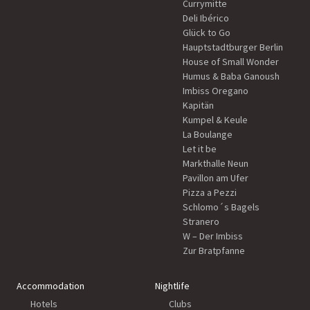
Currymitte
Deli Ibérico
Glück to Go
Hauptstadtburger Berlin
House of Small Wonder
Humus & Baba Ganoush
Imbiss Oregano
Kapitän
Kumpel & Keule
La Boulange
Let it be
Markthalle Neun
Pavillon am Ufer
Pizza a Pezzi
Schlomo´s Bagels
Stranero
W – Der Imbiss
Zur Bratpfanne
Accommodation
Nightlife
Hotels
Clubs