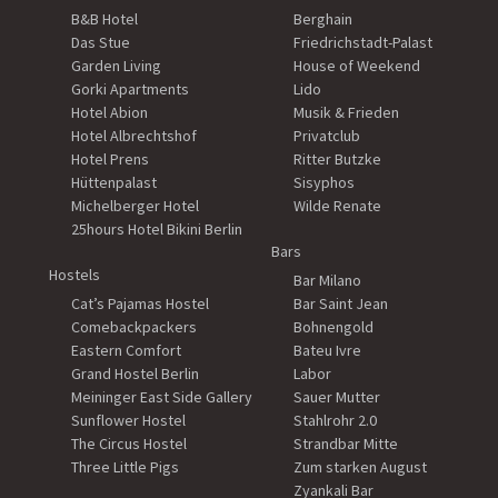
B&B Hotel
Berghain
Das Stue
Friedrichstadt-Palast
Garden Living
House of Weekend
Gorki Apartments
Lido
Hotel Abion
Musik & Frieden
Hotel Albrechtshof
Privatclub
Hotel Prens
Ritter Butzke
Hüttenpalast
Sisyphos
Michelberger Hotel
Wilde Renate
25hours Hotel Bikini Berlin
Bars
Hostels
Bar Milano
Cat’s Pajamas Hostel
Bar Saint Jean
Comebackpackers
Bohnengold
Eastern Comfort
Bateu Ivre
Grand Hostel Berlin
Labor
Meininger East Side Gallery
Sauer Mutter
Sunflower Hostel
Stahlrohr 2.0
The Circus Hostel
Strandbar Mitte
Three Little Pigs
Zum starken August
Zyankali Bar