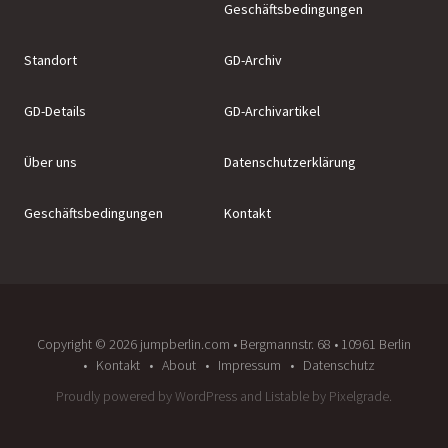
Geschäftsbedingungen
Standort
GD-Archiv
GD-Details
GD-Archivartikel
Über uns
Datenschutzerklärung
Geschäftsbedingungen
Kontakt
Copyright ©️ 2026 jumpberlin.com • Bergmannstr. 68 • 10961 Berlin
Kontakt
About
Impressum
Datenschutz
Proudly powered by WordPress
and
Listable
by
Pixelgrade
.