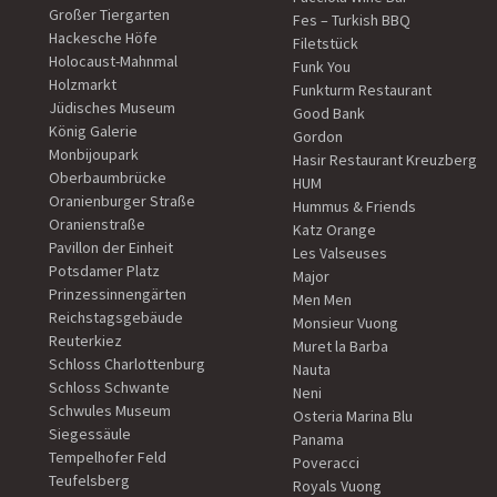
Großer Tiergarten
Fes – Turkish BBQ
Hackesche Höfe
Filetstück
Holocaust-Mahnmal
Funk You
Holzmarkt
Funkturm Restaurant
Jüdisches Museum
Good Bank
König Galerie
Gordon
Monbijoupark
Hasir Restaurant Kreuzberg
Oberbaumbrücke
HUM
Oranienburger Straße
Hummus & Friends
Oranienstraße
Katz Orange
Pavillon der Einheit
Les Valseuses
Potsdamer Platz
Major
Prinzessinnengärten
Men Men
Reichstagsgebäude
Monsieur Vuong
Reuterkiez
Muret la Barba
Schloss Charlottenburg
Nauta
Schloss Schwante
Neni
Schwules Museum
Osteria Marina Blu
Siegessäule
Panama
Tempelhofer Feld
Poveracci
Teufelsberg
Royals Vuong