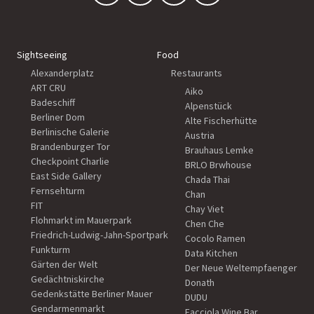
Sightseeing
Food
Alexanderplatz
Restaurants
ART CRU
Aiko
Badeschiff
Alpenstück
Berliner Dom
Alte Fischerhütte
Berlinische Galerie
Austria
Brandenburger Tor
Brauhaus Lemke
Checkpoint Charlie
BRLO Brwhouse
East Side Gallery
Chada Thai
Fernsehturm
Chan
FIT
Chay Viet
Flohmarkt im Mauerpark
Chen Che
Friedrich-Ludwig-Jahn-Sportpark
Cocolo Ramen
Funkturm
Data Kitchen
Gärten der Welt
Der Neue Weltempfaenger
Gedächtniskirche
Donath
Gedenkstätte Berliner Mauer
DUDU
Gendarmenmarkt
Facciola Wine Bar