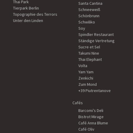
Thai Park
Santa Cantina
Tierpark Berlin
Schneeweiß
Topographie des Terrors
Schönbrunn
Unter den Linden
Schwiliko
Soy
Spindler Restaurant
Ständige Vertretung
Sucre et Sel
Takumi Nine
Thai Elephant
Volta
Yam Yam
Zenkichi
Zum Mond
+39 Piutrentanove
Cafés
Barcomi’s Deli
Bistrot Mirage
Café Anna Blume
Café Oliv