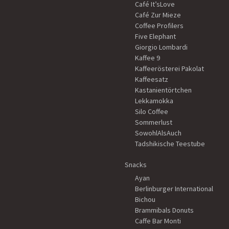
Café It’sLove
Café Zur Mieze
Coffee Profilers
Five Elephant
Giorgio Lombardi
Kaffee 9
Kaffeerösterei Pakolat
Kaffeesatz
Kastanientörtchen
Lekkamokka
Silo Coffee
Sommerlust
SowohlAlsAuch
Tadshikische Teestube
Snacks
Ayan
Berlinburger International
Bichou
Brammibals Donuts
Caffe Bar Monti