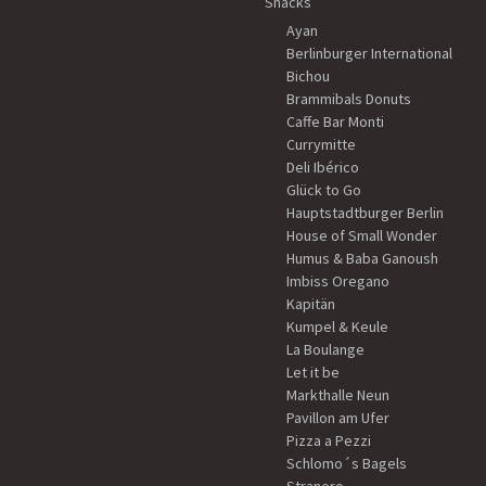
Snacks
Ayan
Berlinburger International
Bichou
Brammibals Donuts
Caffe Bar Monti
Currymitte
Deli Ibérico
Glück to Go
Hauptstadtburger Berlin
House of Small Wonder
Humus & Baba Ganoush
Imbiss Oregano
Kapitän
Kumpel & Keule
La Boulange
Let it be
Markthalle Neun
Pavillon am Ufer
Pizza a Pezzi
Schlomo´s Bagels