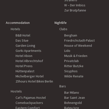
Stranero
W – Der Imbiss
Zur Bratpfanne
Accommodation
Nightlife
Hotels
Clubs
B&B Hotel
Berghain
Das Stue
Friedrichstadt-Palast
Garden Living
House of Weekend
Gorki Apartments
Lido
Hotel Abion
Musik & Frieden
Hotel Albrechtshof
Privatclub
Hotel Prens
Ritter Butzke
Hüttenpalast
Sisyphos
Michelberger Hotel
Wilde Renate
25hours Hotel Bikini Berlin
Bars
Hostels
Bar Milano
Cat’s Pajamas Hostel
Bar Saint Jean
Comebackpackers
Bohnengold
Eastern Comfort
Bateu Ivre