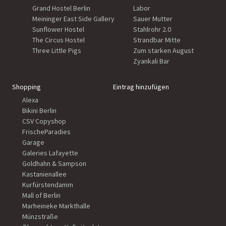
Grand Hostel Berlin
Labor
Meininger East Side Gallery
Sauer Mutter
Sunflower Hostel
Stahlrohr 2.0
The Circus Hostel
Strandbar Mitte
Three Little Pigs
Zum starken August
Zyankali Bar
Shopping
Eintrag hinzufügen
Alexa
Bikini Berlin
CSV Copyshop
FrischeParadies
Garage
Galeries Lafayette
Goldhahn & Sampson
Kastanienallee
Kurfürstendamm
Mall of Berlin
Marheineke Markthalle
Münzstraße