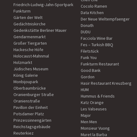
Friedrich-Ludwig-Jahn-Sportpark
Cocolo Ramen
Funkturm
Data Kitchen
Gärten der Welt
Der Neue Weltempfaenger
Gedächtniskirche
Donath
Gedenkstätte Berliner Mauer
DUDU
Gendarmenmarkt
Facciola Wine Bar
Großer Tiergarten
Fes – Turkish BBQ
Hackesche Höfe
Filetstück
Holocaust-Mahnmal
Funk You
Holzmarkt
Funkturm Restaurant
Jüdisches Museum
Good Bank
König Galerie
Gordon
Monbijoupark
Hasir Restaurant Kreuzberg
Oberbaumbrücke
HUM
Oranienburger Straße
Hummus & Friends
Oranienstraße
Katz Orange
Pavillon der Einheit
Les Valseuses
Potsdamer Platz
Major
Prinzessinnengärten
Men Men
Reichstagsgebäude
Monsieur Vuong
Reuterkiez
Muret la Barba