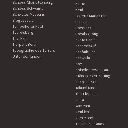
Schloss Charlottenburg
Nauta
Schloss Schwante
Neni
Schwules Museum
Osteria Marina Blu
Siegessäule
Panama
Tempelhofer Feld
Poveracci
Teufelsberg
Royals Vuong
Thai Park
Santa Cantina
Tierpark Berlin
Schneeweiß
Topographie des Terrors
Schönbrunn
Unter den Linden
Schwiliko
Soy
Spindler Restaurant
Ständige Vertretung
Sucre et Sel
Takumi Nine
Thai Elephant
Volta
Yam Yam
Zenkichi
Zum Mond
+39 Piutrentanove