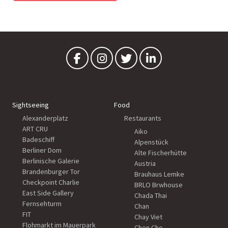
Sightseeing
Food
Alexanderplatz
Restaurants
ART CRU
Aiko
Badeschiff
Alpenstück
Berliner Dom
Alte Fischerhütte
Berlinische Galerie
Austria
Brandenburger Tor
Brauhaus Lemke
Checkpoint Charlie
BRLO Brwhouse
East Side Gallery
Chada Thai
Fernsehturm
Chan
FIT
Chay Viet
Flohmarkt im Mauerpark
Chen Che