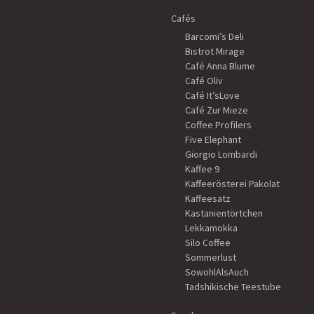
Cafés
Barcomi’s Deli
Bistrot Mirage
Café Anna Blume
Café Oliv
Café It’sLove
Café Zur Mieze
Coffee Profilers
Five Elephant
Giorgio Lombardi
Kaffee 9
Kaffeerösterei Pakolat
Kaffeesatz
Kastanientörtchen
Lekkamokka
Silo Coffee
Sommerlust
SowohlAlsAuch
Tadshikische Teestube