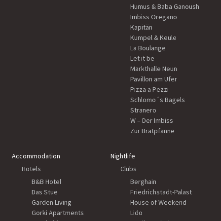
Humus & Baba Ganoush
Imbiss Oregano
Kapitän
Kumpel & Keule
La Boulange
Let it be
Markthalle Neun
Pavillon am Ufer
Pizza a Pezzi
Schlomo´s Bagels
Stranero
W – Der Imbiss
Zur Bratpfanne
Accommodation
Nightlife
Hotels
Clubs
B&B Hotel
Berghain
Das Stue
Friedrichstadt-Palast
Garden Living
House of Weekend
Gorki Apartments
Lido