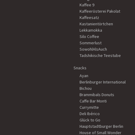
Kaffee 9
Kaffeerösterei Pakolat
Kaffeesatz
Kastanientörtchen
Lekkamokka
Silo Coffee
Sommerlust
SowohlAlsAuch
Tadshikische Teestube
Snacks
Ayan
Berlinburger International
Bichou
Brammibals Donuts
Caffe Bar Monti
Currymitte
Deli Ibérico
Glück to Go
Hauptstadtburger Berlin
House of Small Wonder