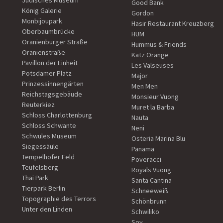
Jüdisches Museum
Good Bank
König Galerie
Gordon
Monbijoupark
Hasir Restaurant Kreuzberg
Oberbaumbrücke
HUM
Oranienburger Straße
Hummus & Friends
Oranienstraße
Katz Orange
Pavillon der Einheit
Les Valseuses
Potsdamer Platz
Major
Prinzessinnengärten
Men Men
Reichstagsgebäude
Monsieur Vuong
Reuterkiez
Muret la Barba
Schloss Charlottenburg
Nauta
Schloss Schwante
Neni
Schwules Museum
Osteria Marina Blu
Siegessäule
Panama
Tempelhofer Feld
Poveracci
Teufelsberg
Royals Vuong
Thai Park
Santa Cantina
Tierpark Berlin
Schneeweiß
Topographie des Terrors
Schönbrunn
Unter den Linden
Schwiliko
Soy