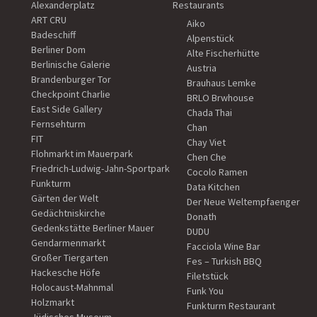
Alexanderplatz
Restaurants
ART CRU
Aiko
Badeschiff
Alpenstück
Berliner Dom
Alte Fischerhütte
Berlinische Galerie
Austria
Brandenburger Tor
Brauhaus Lemke
Checkpoint Charlie
BRLO Brwhouse
East Side Gallery
Chada Thai
Fernsehturm
Chan
FIT
Chay Viet
Flohmarkt im Mauerpark
Chen Che
Friedrich-Ludwig-Jahn-Sportpark
Cocolo Ramen
Funkturm
Data Kitchen
Gärten der Welt
Der Neue Weltempfaenger
Gedächtniskirche
Donath
Gedenkstätte Berliner Mauer
DUDU
Gendarmenmarkt
Facciola Wine Bar
Großer Tiergarten
Fes – Turkish BBQ
Hackesche Höfe
Filetstück
Holocaust-Mahnmal
Funk You
Holzmarkt
Funkturm Restaurant