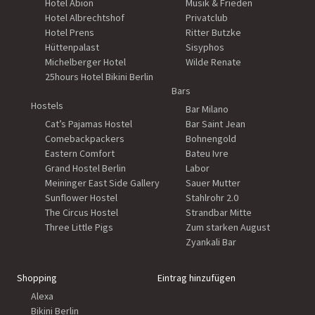
Hotel Abion
Musik & Frieden
Hotel Albrechtshof
Privatclub
Hotel Prens
Ritter Butzke
Hüttenpalast
Sisyphos
Michelberger Hotel
Wilde Renate
25hours Hotel Bikini Berlin
Bars
Hostels
Bar Milano
Cat’s Pajamas Hostel
Bar Saint Jean
Comebackpackers
Bohnengold
Eastern Comfort
Bateu Ivre
Grand Hostel Berlin
Labor
Meininger East Side Gallery
Sauer Mutter
Sunflower Hostel
Stahlrohr 2.0
The Circus Hostel
Strandbar Mitte
Three Little Pigs
Zum starken August
Zyankali Bar
Shopping
Eintrag hinzufügen
Alexa
Bikini Berlin