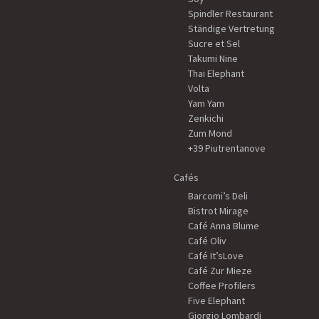
Spindler Restaurant
Ständige Vertretung
Sucre et Sel
Takumi Nine
Thai Elephant
Volta
Yam Yam
Zenkichi
Zum Mond
+39 Piutrentanove
Cafés
Barcomi’s Deli
Bistrot Mirage
Café Anna Blume
Café Oliv
Café It’sLove
Café Zur Mieze
Coffee Profilers
Five Elephant
Giorgio Lombardi