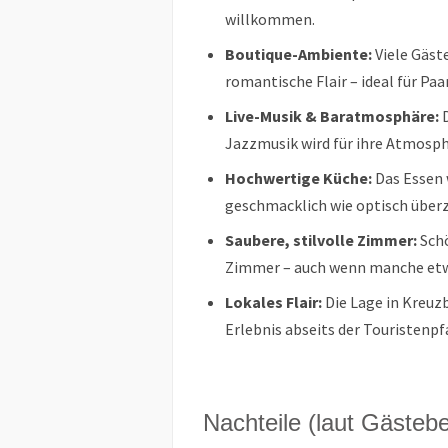
willkommen.
Boutique-Ambiente:
Viele Gäst
romantische Flair – ideal für Paa
Live-Musik & Baratmosphäre:
D
Jazzmusik wird für ihre Atmosph
Hochwertige Küche:
Das Essen 
geschmacklich wie optisch über
Saubere, stilvolle Zimmer:
Schö
Zimmer – auch wenn manche etwa
Lokales Flair:
Die Lage in Kreuzb
Erlebnis abseits der Touristenpf
Nachteile (laut Gästeb