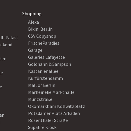
Shopping
Alexa
Bikini Berlin
CSV Copyshop
dt-Palast
FrischeParadies
eekend
Garage
Galeries Lafayette
eden
Goldhahn & Sampson
Kastanienallee
ke
Kurfürstendamm
Mall of Berlin
e
Marheineke Markthalle
Münzstraße
Ökomarkt am Kollwitzplatz
Potsdamer Platz Arkaden
ean
Rosenthaler Straße
d
Supalife Kiosk