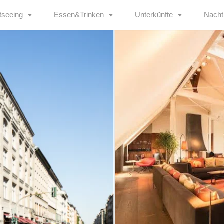
tseeing
Essen&Trinken
Unterkünfte
Nacht