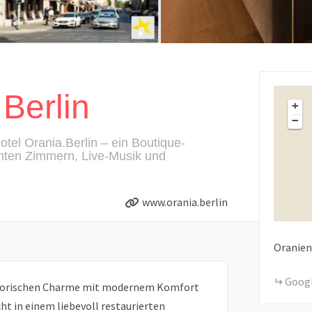
Berlin
+
−
otel Orania.Berlin – ein Boutique-
anten Zimmern, Live-Musik und
www.orania.berlin
Oranien
Goog
istorischen Charme mit modernem Komfort
t in einem liebevoll restaurierten