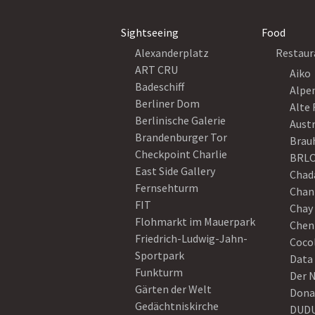
Sightseeing
Food
Alexanderplatz
Restaur
ART CRU
Aiko
Badeschiff
Alpe
Berliner Dom
Alte 
Berlinische Galerie
Austr
Brandenburger Tor
Brau
Checkpoint Charlie
BRLO
East Side Gallery
Chad
Fernsehturm
Chan
FIT
Chay 
Flohmarkt im Mauerpark
Chen
Friedrich-Ludwig-Jahn-
Coco
Sportpark
Data
Funkturm
Der 
Gärten der Welt
Dona
Gedächtniskirche
DUD