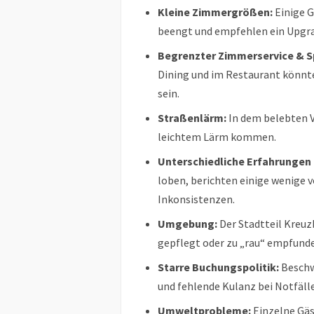
Kleine Zimmergrößen:
Einige G
beengt und empfehlen ein Upgra
Begrenzter Zimmerservice & S
Dining und im Restaurant könnt
sein.
Straßenlärm:
In dem belebten V
leichtem Lärm kommen.
Unterschiedliche Erfahrungen 
loben, berichten einige wenige 
Inkonsistenzen.
Umgebung:
Der Stadtteil Kreuz
gepflegt oder zu „rau“ empfund
Starre Buchungspolitik:
Beschw
und fehlende Kulanz bei Notfäll
Umweltprobleme:
Einzelne Gäs