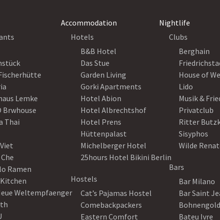
Accommodation
Nightlife
ants
Hotels
Clubs
B&B Hotel
Berghain
nstück
Das Stue
Friedrichsta
Fischerhütte
Garden Living
House of W
ia
Gorki Apartments
Lido
haus Lemke
Hotel Abion
Musik & Fri
 Brwhouse
Hotel Albrechtshof
Privatclub
a Thai
Hotel Prens
Ritter Butz
Hüttenpalast
Sisyphos
Viet
Michelberger Hotel
Wilde Renat
 Che
25hours Hotel Bikini Berlin
Bars
lo Ramen
Hostels
 Kitchen
Bar Milano
Neue Weltempfaenger
Cat’s Pajamas Hostel
Bar Saint J
th
Comebackpackers
Bohnengol
U
Eastern Comfort
Bateu Ivre