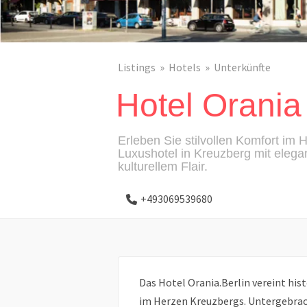
Listings
Hotels
Unterkünfte
Hotel Orania 
Erleben Sie stilvollen Komfort im H
Luxushotel in Kreuzberg mit eleg
kulturellem Flair.
+493069539680
Das Hotel Orania.Berlin vereint h
im Herzen Kreuzbergs. Untergebrach