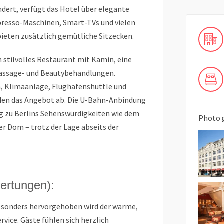
dert, verfügt das Hotel über elegante
resso-Maschinen, Smart-TVs und vielen
bieten zusätzlich gemütliche Sitzecken.
 stilvolles Restaurant mit Kamin, eine
Massage- und Beautybehandlungen.
, Klimaanlage, Flughafenshuttle und
nden das Angebot ab. Die U-Bahn-Anbindung
g zu Berlins Sehenswürdigkeiten wie dem
Photo 
r Dom – trotz der Lage abseits der
wertungen):
sonders hervorgehoben wird der warme,
vice. Gäste fühlen sich herzlich