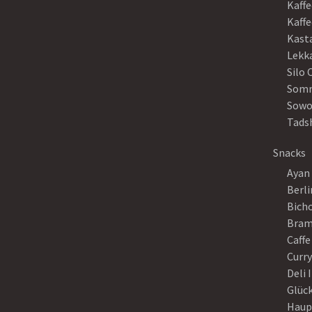
Kaffe
Kaff
Kast
Lekk
Silo 
Somm
Sowo
Tads
Snacks
Ayan
Berli
Bich
Bram
Caffe
Curr
Deli 
Glück
Haup