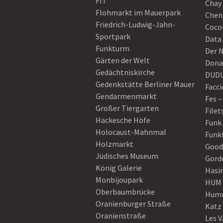
FIT
Chay 
Flohmarkt im Mauerpark
Chen
Friedrich-Ludwig-Jahn-
Coco
Sportpark
Data
Funkturm
Der 
Gärten der Welt
Dona
Gedächtniskirche
DUD
Gedenkstätte Berliner Mauer
Facci
Gendarmenmarkt
Fes –
Großer Tiergarten
Filet
Hackesche Höfe
Funk
Holocaust-Mahnmal
Funk
Holzmarkt
Good
Jüdisches Museum
Gord
König Galerie
Hasi
Monbijoupark
HUM
Oberbaumbrücke
Humm
Oranienburger Straße
Katz
Oranienstraße
Les V