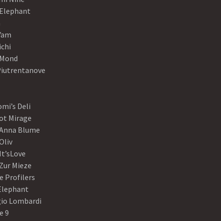
 Elephant
a
Yam
ichi
Mond
Piutrentanove
mi’s Deli
ot Mirage
 Anna Blume
Oliv
It’sLove
Zur Mieze
e Profilers
 Elephant
gio Lombardi
e 9