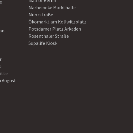
Mall of Berlin
e
Marheineke Markthalle
Münzstraße
Ökomarkt am Kollwitzplatz
Potsdamer Platz Arkaden
ean
Rosenthaler Straße
d
Supalife Kiosk
r
0
itte
n August
r