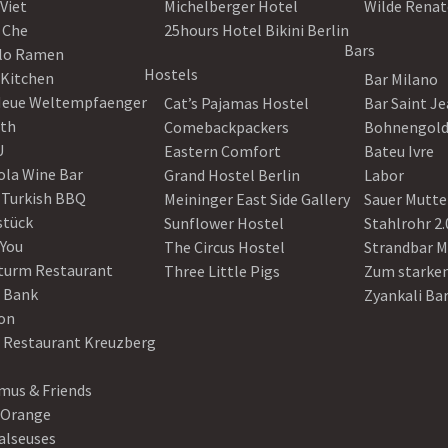
Viet
Michelberger Hotel
Wilde Renat
 Che
25hours Hotel Bikini Berlin
Bars
lo Ramen
Hostels
 Kitchen
Bar Milano
Neue Weltempfaenger
Cat’s Pajamas Hostel
Bar Saint J
th
Comebackpackers
Bohnengol
U
Eastern Comfort
Bateu Ivre
ola Wine Bar
Grand Hostel Berlin
Labor
 Turkish BBQ
Meininger East Side Gallery
Sauer Mutte
stück
Sunflower Hostel
Stahlrohr 2.
 You
The Circus Hostel
Strandbar M
turm Restaurant
Three Little Pigs
Zum starke
 Bank
Zyankali Ba
on
r Restaurant Kreuzberg
us & Friends
 Orange
alseuses