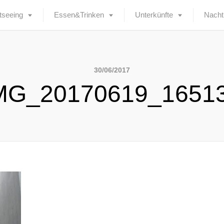
tseeing
Essen&Trinken
Unterkünfte
Nacht
30/06/2017
MG_20170619_1651