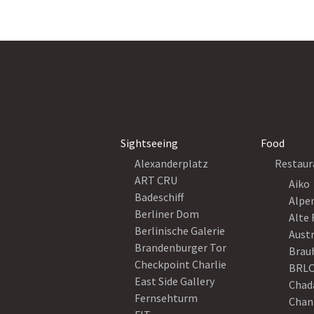
Sightseeing
Food
Alexanderplatz
Restaur
ART CRU
Aiko
Badeschiff
Alpe
Berliner Dom
Alte 
Berlinische Galerie
Austr
Brandenburger Tor
Brau
Checkpoint Charlie
BRLO
East Side Gallery
Chad
Fernsehturm
Chan