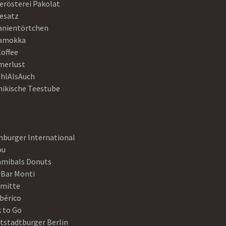
erösterei Pakolat
eesatz
anientörtchen
amokka
Coffee
erlust
hlAlsAuch
hikische Teestube
nburger International
ou
mibals Donuts
 Bar Monti
ymitte
Ibérico
 to Go
tstadtburger Berlin