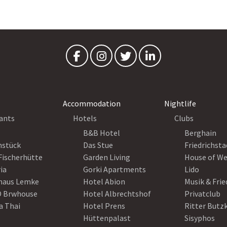
Accommodation
Nightlife
ants
Hotels
Clubs
B&B Hotel
Berghain
nstück
Das Stue
Friedrichsta
Fischerhütte
Garden Living
House of W
ia
Gorki Apartments
Lido
haus Lemke
Hotel Abion
Musik & Fri
 Brwhouse
Hotel Albrechtshof
Privatclub
a Thai
Hotel Prens
Ritter Butz
Hüttenpalast
Sisyphos