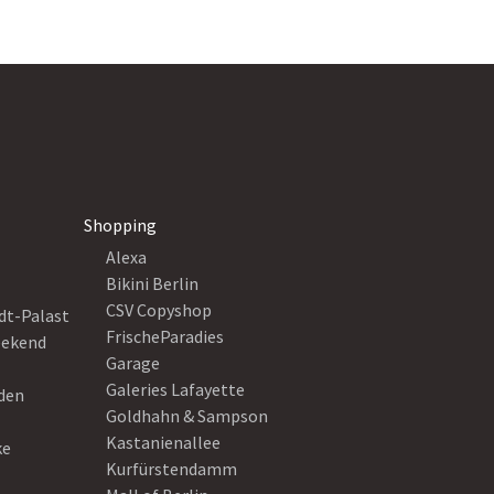
Shopping
Alexa
Bikini Berlin
CSV Copyshop
dt-Palast
FrischeParadies
eekend
Garage
Galeries Lafayette
eden
Goldhahn & Sampson
Kastanienallee
ke
Kurfürstendamm