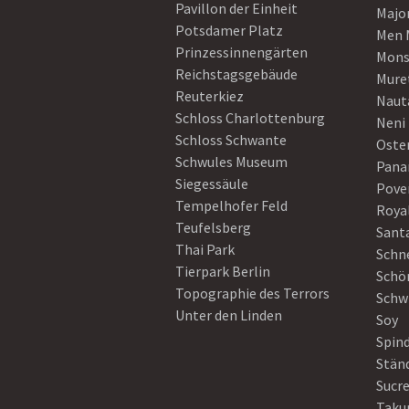
Pavillon der Einheit
Majo
Potsdamer Platz
Men 
Prinzessinnengärten
Mons
Reichstagsgebäude
Mure
Reuterkiez
Naut
Schloss Charlottenburg
Neni
Schloss Schwante
Oster
Schwules Museum
Pan
Siegessäule
Pove
Tempelhofer Feld
Roya
Teufelsberg
Sant
Thai Park
Schn
Tierpark Berlin
Schö
Topographie des Terrors
Schw
Unter den Linden
Soy
Spin
Stän
Sucre
Taku