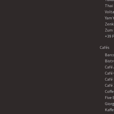
Thai
Volt
Yam 
Zenk
Zum 
+39 
Cafés
Barco
Bistr
Café
Café 
Café 
Café 
Coffe
Five
Gior
Kaffe