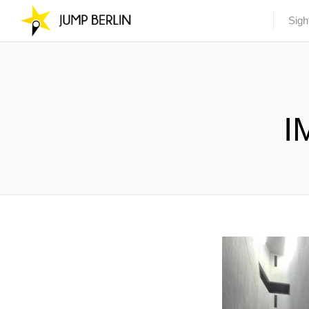
Sigh
I