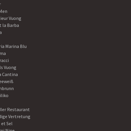
r
Men
ieur Vuong
t la Barba
a
ia Marina Blu
ama
racci
ls Vuong
a Cantina
eeweiß
nbrunn
iliko
dler Restaurant
dige Vertretung
 et Sel
mi Nine