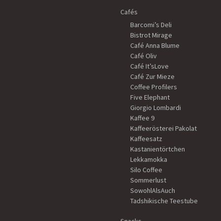
Cafés
Barcomi’s Deli
Bistrot Mirage
Café Anna Blume
Café Oliv
Café It’sLove
Café Zur Mieze
Coffee Profilers
Five Elephant
Giorgio Lombardi
Kaffee 9
Kaffeerösterei Pakolat
Kaffeesatz
Kastanientörtchen
Lekkamokka
Silo Coffee
Sommerlust
SowohlAlsAuch
Tadshikische Teestube