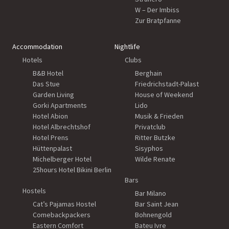
W – Der Imbiss
Zur Bratpfanne
Accommodation
Nightlife
Hotels
Clubs
B&B Hotel
Berghain
Das Stue
Friedrichstadt-Palast
Garden Living
House of Weekend
Gorki Apartments
Lido
Hotel Abion
Musik & Frieden
Hotel Albrechtshof
Privatclub
Hotel Prens
Ritter Butzke
Hüttenpalast
Sisyphos
Michelberger Hotel
Wilde Renate
25hours Hotel Bikini Berlin
Bars
Hostels
Bar Milano
Cat’s Pajamas Hostel
Bar Saint Jean
Comebackpackers
Bohnengold
Eastern Comfort
Bateu Ivre