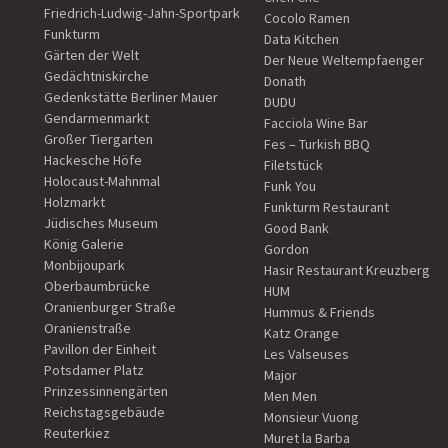
Friedrich-Ludwig-Jahn-Sportpark
Cocolo Ramen
Funkturm
Data Kitchen
Gärten der Welt
Der Neue Weltempfaenger
Gedächtniskirche
Donath
Gedenkstätte Berliner Mauer
DUDU
Gendarmenmarkt
Facciola Wine Bar
Großer Tiergarten
Fes – Turkish BBQ
Hackesche Höfe
Filetstück
Holocaust-Mahnmal
Funk You
Holzmarkt
Funkturm Restaurant
Jüdisches Museum
Good Bank
König Galerie
Gordon
Monbijoupark
Hasir Restaurant Kreuzberg
Oberbaumbrücke
HUM
Oranienburger Straße
Hummus & Friends
Oranienstraße
Katz Orange
Pavillon der Einheit
Les Valseuses
Potsdamer Platz
Major
Prinzessinnengärten
Men Men
Reichstagsgebäude
Monsieur Vuong
Reuterkiez
Muret la Barba