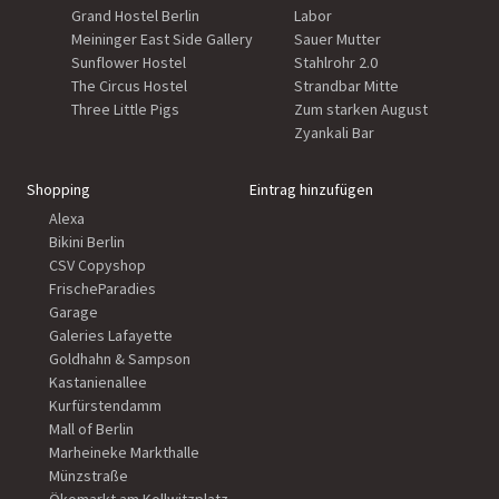
Grand Hostel Berlin
Labor
Meininger East Side Gallery
Sauer Mutter
Sunflower Hostel
Stahlrohr 2.0
The Circus Hostel
Strandbar Mitte
Three Little Pigs
Zum starken August
Zyankali Bar
Shopping
Eintrag hinzufügen
Alexa
Bikini Berlin
CSV Copyshop
FrischeParadies
Garage
Galeries Lafayette
Goldhahn & Sampson
Kastanienallee
Kurfürstendamm
Mall of Berlin
Marheineke Markthalle
Münzstraße