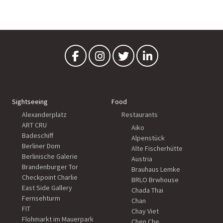
Sightseeing
Food
Alexanderplatz
Restaurants
ART CRU
Aiko
Badeschiff
Alpenstück
Berliner Dom
Alte Fischerhütte
Berlinische Galerie
Austria
Brandenburger Tor
Brauhaus Lemke
Checkpoint Charlie
BRLO Brwhouse
East Side Gallery
Chada Thai
Fernsehturm
Chan
FIT
Chay Viet
Flohmarkt im Mauerpark
Chen Che