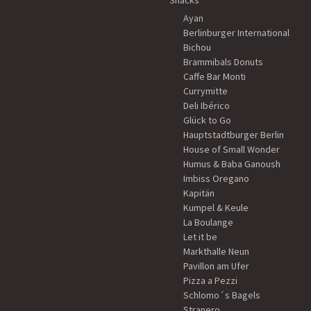
Snacks
Ayan
Berlinburger International
Bichou
Brammibals Donuts
Caffe Bar Monti
Currymitte
Deli Ibérico
Glück to Go
Hauptstadtburger Berlin
House of Small Wonder
Humus & Baba Ganoush
Imbiss Oregano
Kapitän
Kumpel & Keule
La Boulange
Let it be
Markthalle Neun
Pavillon am Ufer
Pizza a Pezzi
Schlomo´s Bagels
Stranero