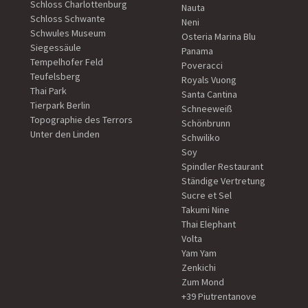
Schloss Charlottenburg
Nauta
Schloss Schwante
Neni
Schwules Museum
Osteria Marina Blu
Siegessäule
Panama
Tempelhofer Feld
Poveracci
Teufelsberg
Royals Vuong
Thai Park
Santa Cantina
Tierpark Berlin
Schneeweiß
Topographie des Terrors
Schönbrunn
Unter den Linden
Schwiliko
Soy
Spindler Restaurant
Ständige Vertretung
Sucre et Sel
Takumi Nine
Thai Elephant
Volta
Yam Yam
Zenkichi
Zum Mond
+39 Piutrentanove