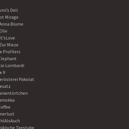
mi’s Deli
ot Mirage
 Anna Blume
Oliv
It’sLove
Zur Mieze
e Profilers
 Elephant
gio Lombardi
e 9
erösterei Pakolat
eesatz
anientörtchen
amokka
Coffee
erlust
hlAlsAuch
hikische Teestube