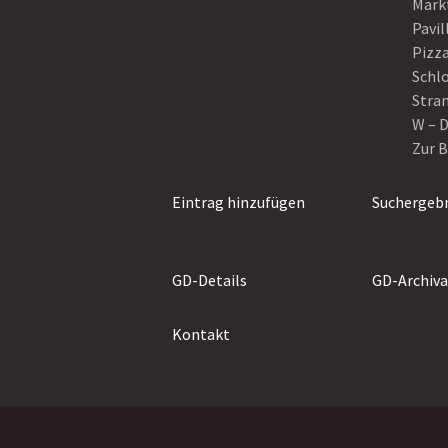
Mark
Pavil
Pizza
Schl
Stra
W – D
Zur 
Eintrag hinzufügen
Suchergebn
GD-Details
GD-Archiva
Kontakt