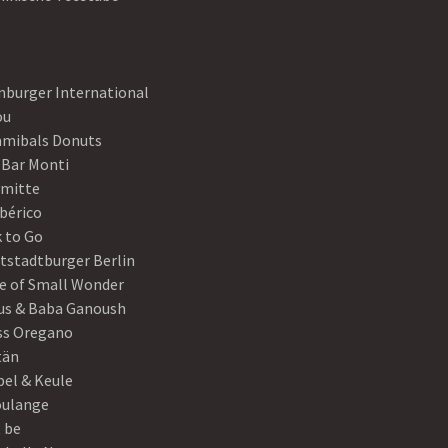
nburger International
ou
mibals Donuts
 Bar Monti
ymitte
Ibérico
 to Go
tstadtburger Berlin
e of Small Wonder
s & Baba Ganoush
ss Oregano
tän
el & Keule
oulange
t be