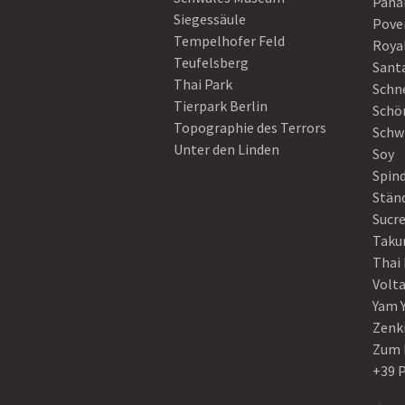
Pan
Siegessäule
Pove
Tempelhofer Feld
Roya
Teufelsberg
Sant
Thai Park
Schn
Tierpark Berlin
Schö
Topographie des Terrors
Schw
Unter den Linden
Soy
Spin
Stän
Sucre
Taku
Thai
Volt
Yam 
Zenk
Zum 
+39 