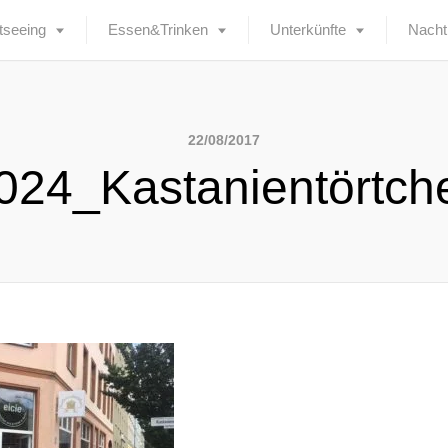
tseeing
Essen&Trinken
Unterkünfte
Nacht
22/08/2017
024_Kastanientörtch