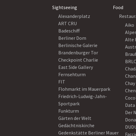
Sightseeing
Food
Alexanderplatz
Restaur
ART CRU
Aiko
Badeschiff
Alpe
Berliner Dom
Alte 
Berlinische Galerie
Austr
Brandenburger Tor
Brau
Checkpoint Charlie
BRLO
East Side Gallery
Chad
Fernsehturm
Chan
FIT
Chay 
Flohmarkt im Mauerpark
Chen
Friedrich-Ludwig-Jahn-
Coco
Sportpark
Data
Funkturm
Der 
Gärten der Welt
Dona
Gedächtniskirche
DUD
Gedenkstätte Berliner Mauer
Facci