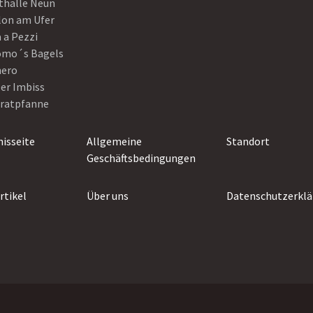
thalle Neun
lon am Ufer
 a Pezzi
omo´s Bagels
nero
er Imbiss
Bratpfanne
isseite
Allgemeine
Standort
Geschäftsbedingungen
rtikel
Über uns
Datenschutzerklä