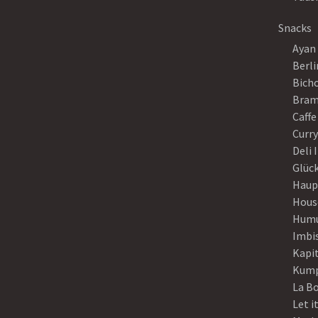
Snacks
Ayan
Berli
Bich
Bram
Caffe
Curr
Deli 
Glück
Haup
Hous
Humu
Imbi
Kapi
Kump
La B
Let i