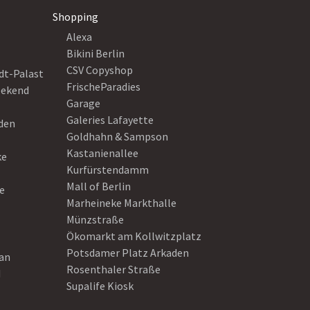
Shopping
Alexa
Bikini Berlin
CSV Copyshop
dt-Palast
FrischeParadies
eekend
Garage
Galeries Lafayette
eden
Goldhahn & Sampson
Kastanienallee
ke
Kurfürstendamm
Mall of Berlin
e
Marheineke Markthalle
Münzstraße
Ökomarkt am Kollwitzplatz
Potsdamer Platz Arkaden
ean
Rosenthaler Straße
d
Supalife Kiosk