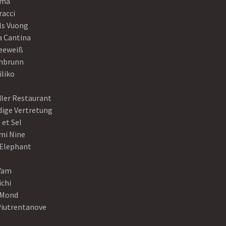
ama
racci
ls Vuong
a Cantina
eeweiß
nbrunn
iliko
dler Restaurant
dige Vertretung
 et Sel
mi Nine
 Elephant
a
Yam
ichi
Mond
Piutrentanove