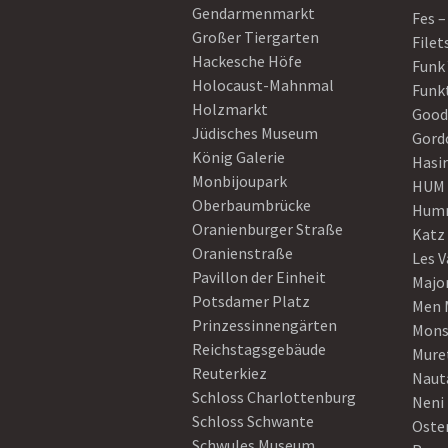
Gendarmenmarkt
Fes –
Großer Tiergarten
Filet
Hackesche Höfe
Funk
Holocaust-Mahnmal
Funk
Holzmarkt
Good
Jüdisches Museum
Gord
König Galerie
Hasi
Monbijoupark
HUM
Oberbaumbrücke
Humm
Oranienburger Straße
Katz
Oranienstraße
Les V
Pavillon der Einheit
Majo
Potsdamer Platz
Men 
Prinzessinnengärten
Mons
Reichstagsgebäude
Mure
Reuterkiez
Naut
Schloss Charlottenburg
Neni
Schloss Schwante
Oster
Schwules Museum