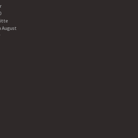
r
0
itte
n August
r