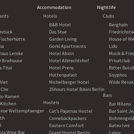
Accommodation
Nightlife
ants
Hotels
Clubs
B&B Hotel
Berghain
nstück
Das Stue
Friedrichsta
Fischerhütte
Garden Living
House of W
ia
Gorki Apartments
Lido
haus Lemke
Hotel Abion
Musik & Fri
 Brwhouse
Hotel Albrechtshof
Privatclub
a Thai
Hotel Prens
Ritter Butz
Hüttenpalast
Sisyphos
Viet
Michelberger Hotel
Wilde Renat
 Che
25hours Hotel Bikini Berlin
Bars
lo Ramen
Hostels
 Kitchen
Bar Milano
Neue Weltempfaenger
Cat’s Pajamas Hostel
Bar Saint J
th
Comebackpackers
Bohnengol
U
Eastern Comfort
Bateu Ivre
ola Wine Bar
Grand Hostel Berlin
Labor