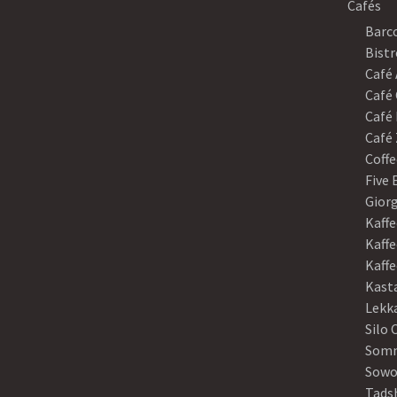
Cafés
Barco
Bistr
Café
Café 
Café 
Café 
Coffe
Five
Gior
Kaffe
Kaffe
Kaff
Kast
Lekk
Silo 
Somm
Sowo
Tads