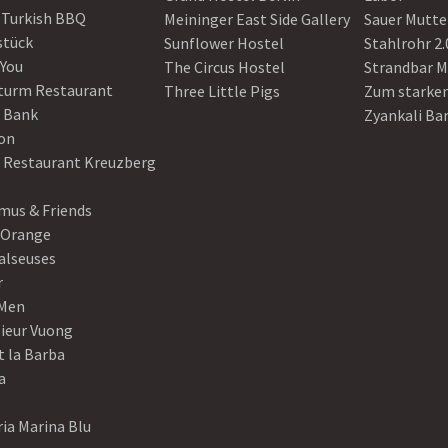
 Turkish BBQ
Meininger East Side Gallery
Sauer Mutte
stück
Sunflower Hostel
Stahlrohr 2.
 You
The Circus Hostel
Strandbar M
turm Restaurant
Three Little Pigs
Zum starke
 Bank
Zyankali Ba
on
r Restaurant Kreuzberg
us & Friends
 Orange
alseuses
r
Men
ieur Vuong
t la Barba
a
ia Marina Blu