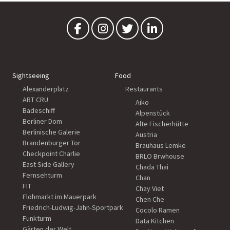
Sightseeing
Food
Alexanderplatz
Restaurants
ART CRU
Aiko
Badeschiff
Alpenstück
Berliner Dom
Alte Fischerhütte
Berlinische Galerie
Austria
Brandenburger Tor
Brauhaus Lemke
Checkpoint Charlie
BRLO Brwhouse
East Side Gallery
Chada Thai
Fernsehturm
Chan
FIT
Chay Viet
Flohmarkt im Mauerpark
Chen Che
Friedrich-Ludwig-Jahn-Sportpark
Cocolo Ramen
Funkturm
Data Kitchen
Gärten der Welt