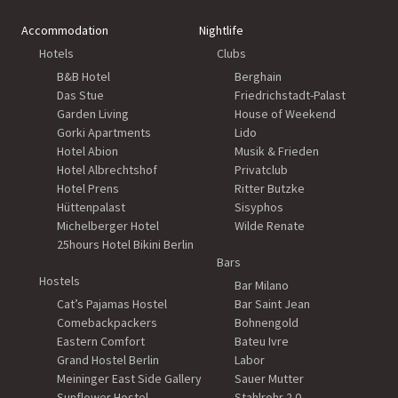
Accommodation
Nightlife
Hotels
Clubs
B&B Hotel
Berghain
Das Stue
Friedrichstadt-Palast
Garden Living
House of Weekend
Gorki Apartments
Lido
Hotel Abion
Musik & Frieden
Hotel Albrechtshof
Privatclub
Hotel Prens
Ritter Butzke
Hüttenpalast
Sisyphos
Michelberger Hotel
Wilde Renate
25hours Hotel Bikini Berlin
Bars
Hostels
Bar Milano
Cat’s Pajamas Hostel
Bar Saint Jean
Comebackpackers
Bohnengold
Eastern Comfort
Bateu Ivre
Grand Hostel Berlin
Labor
Meininger East Side Gallery
Sauer Mutter
Sunflower Hostel
Stahlrohr 2.0