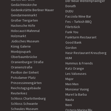
Der Neue Weltempfaenger
Gedächtniskirche
Donath
Gedenkstätte Berliner Mauer
DUDU
Gendarmenmarkt
Facciola Wine Bar
Großer Tiergarten
Fes – Turkish BBQ
Hackesche Höfe
Filetstück
Holocaust-Mahnmal
Funk You
Holzmarkt
Funkturm Restaurant
Jüdisches Museum
Good Bank
König Galerie
Gordon
Monbijoupark
Hasir Restaurant Kreuzberg
Oberbaumbrücke
HUM
Oranienburger Straße
Hummus & Friends
Oranienstraße
Katz Orange
Pavillon der Einheit
Les Valseuses
Potsdamer Platz
Major
Prinzessinnengärten
Men Men
Reichstagsgebäude
Monsieur Vuong
Reuterkiez
Muret la Barba
Schloss Charlottenburg
Nauta
Schloss Schwante
Neni
Schwules Museum
Osteria Marina Blu