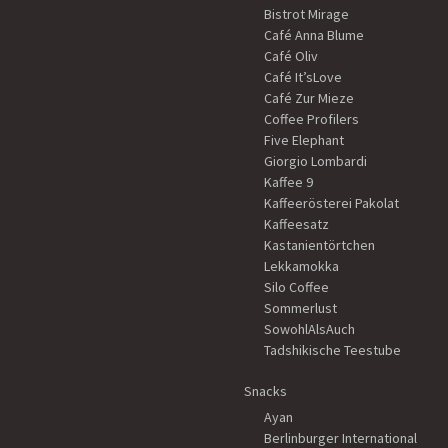
Bistrot Mirage
Café Anna Blume
Café Oliv
Café It’sLove
Café Zur Mieze
Coffee Profilers
Five Elephant
Giorgio Lombardi
Kaffee 9
Kaffeerösterei Pakolat
Kaffeesatz
Kastanientörtchen
Lekkamokka
Silo Coffee
Sommerlust
SowohlAlsAuch
Tadshikische Teestube
Snacks
Ayan
Berlinburger International