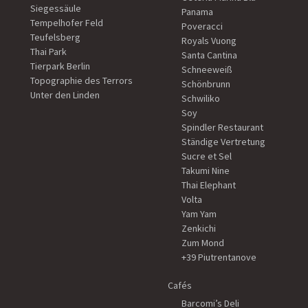
Siegessäule
Panama
Tempelhofer Feld
Poveracci
Teufelsberg
Royals Vuong
Thai Park
Santa Cantina
Tierpark Berlin
Schneeweiß
Topographie des Terrors
Schönbrunn
Unter den Linden
Schwiliko
Soy
Spindler Restaurant
Ständige Vertretung
Sucre et Sel
Takumi Nine
Thai Elephant
Volta
Yam Yam
Zenkichi
Zum Mond
+39 Piutrentanove
Cafés
Barcomi’s Deli