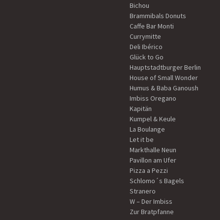
Bichou
Brammibals Donuts
Caffe Bar Monti
Currymitte
Deli Ibérico
Glück to Go
Hauptstadtburger Berlin
House of Small Wonder
Humus & Baba Ganoush
Imbiss Oregano
Kapitän
Kumpel & Keule
La Boulange
Let it be
Markthalle Neun
Pavillon am Ufer
Pizza a Pezzi
Schlomo´s Bagels
Stranero
W – Der Imbiss
Zur Bratpfanne