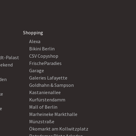
Shopping
Alexa
Bikini Berlin
CSV Copyshop
dt-Palast
FrischeParadies
eekend
Garage
Galeries Lafayette
eden
Goldhahn & Sampson
Kastanienallee
ke
Kurfürstendamm
Mall of Berlin
e
Marheineke Markthalle
Münzstraße
Ökomarkt am Kollwitzplatz