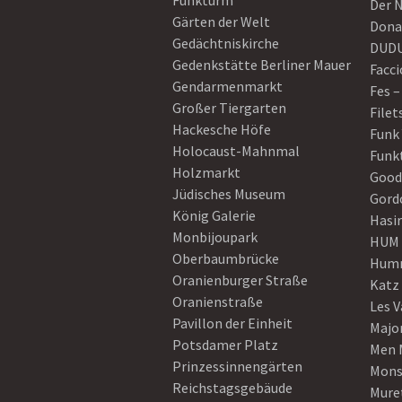
Funkturm
Der 
Gärten der Welt
Dona
Gedächtniskirche
DUD
Gedenkstätte Berliner Mauer
Facci
Gendarmenmarkt
Fes –
Großer Tiergarten
Filet
Hackesche Höfe
Funk
Holocaust-Mahnmal
Funk
Holzmarkt
Good
Jüdisches Museum
Gord
König Galerie
Hasi
Monbijoupark
HUM
Oberbaumbrücke
Humm
Oranienburger Straße
Katz
Oranienstraße
Les V
Pavillon der Einheit
Majo
Potsdamer Platz
Men 
Prinzessinnengärten
Mons
Reichstagsgebäude
Mure