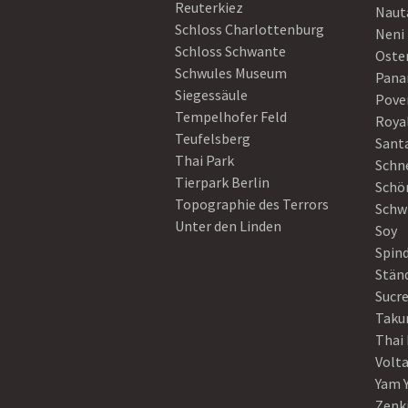
Reuterkiez
Naut
Schloss Charlottenburg
Neni
Schloss Schwante
Oster
Schwules Museum
Pan
Siegessäule
Pove
Tempelhofer Feld
Roya
Teufelsberg
Sant
Thai Park
Schn
Tierpark Berlin
Schö
Topographie des Terrors
Schw
Unter den Linden
Soy
Spin
Stän
Sucre
Taku
Thai
Volt
Yam 
Zenk