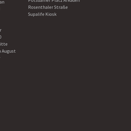
Potsdamer Platz Arkaden
ean
Rosenthaler Straße
d
Supalife Kiosk
r
0
itte
n August
r