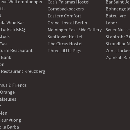
Neue Weltempfaenger
Cat’s Pajamas Hostel
Bar Saint J
th
Comebackpackers
Bohnengol
U
Eastern Comfort
Bateu Ivre
ola Wine Bar
Grand Hostel Berlin
Labor
 Turkish BBQ
Meininger East Side Gallery
Sauer Mutte
stück
Sunflower Hostel
Stahlrohr 2.
 You
The Circus Hostel
Strandbar M
turm Restaurant
Three Little Pigs
Zum starke
 Bank
Zyankali Ba
on
r Restaurant Kreuzberg
us & Friends
 Orange
alseuses
r
Men
ieur Vuong
t la Barba