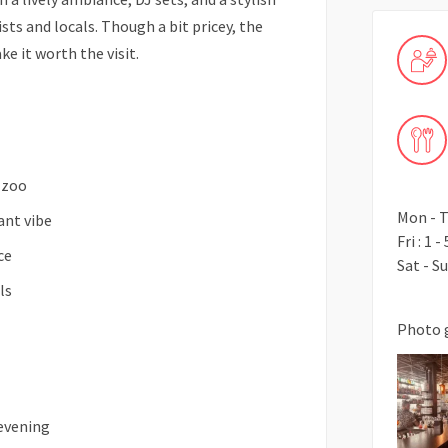
rists and locals. Though a bit pricey, the
ke it worth the visit.
 zoo
Mon - T
ant vibe
Fri : 1 
ce
Sat - S
ls
Photo 
 evening