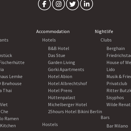
Accommodation
Nightlife
ants
Hotels
Clubs
B&B Hotel
Berghain
nstück
Das Stue
Friedrichsta
Fischerhütte
Garden Living
House of W
ia
Gorki Apartments
Lido
haus Lemke
Hotel Abion
Musik & Fri
 Brwhouse
Hotel Albrechtshof
Privatclub
a Thai
Hotel Prens
Ritter Butz
Hüttenpalast
Sisyphos
Viet
Michelberger Hotel
Wilde Renat
 Che
25hours Hotel Bikini Berlin
Bars
lo Ramen
Hostels
 Kitchen
Bar Milano