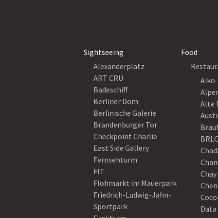
Sightseeing
Food
Alexanderplatz
Restaur
ART CRU
Aiko
Badeschiff
Alpe
Berliner Dom
Alte 
Berlinische Galerie
Austr
Brandenburger Tor
Brau
Checkpoint Charlie
BRLO
East Side Gallery
Chad
Fernsehturm
Chan
FIT
Chay 
Flohmarkt im Mauerpark
Chen
Friedrich-Ludwig-Jahn-
Coco
Sportpark
Data