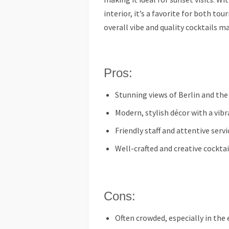
interior, it’s a favorite for both tou
overall vibe and quality cocktails ma
Pros:
Stunning views of Berlin and the
Modern, stylish décor with a vibr
Friendly staff and attentive servi
Well-crafted and creative cocktai
Cons:
Often crowded, especially in the