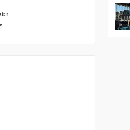
tion
e