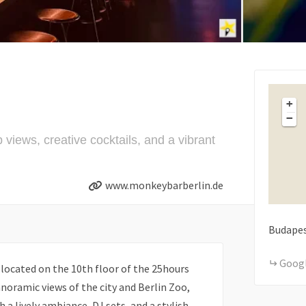
+
−
views, creative cocktails, and a vibrant
www.monkeybarberlin.de
Budapes
Goog
 located on the 10th floor of the 25hours
anoramic views of the city and Berlin Zoo,
h a lively ambiance, DJ sets, and a stylish