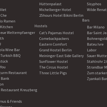
Hüttenpalast
Sisyphos
Viet
Michelberger Hotel
Wilde Renat
 Che
25hours Hotel Bikini Berlin
Bars
lo Ramen
Hostels
 Kitchen
Bar Milano
Neue Weltempfaenger
Cat’s Pajamas Hostel
Bar Saint J
th
Comebackpackers
Bohnengol
U
Eastern Comfort
Bateu Ivre
ola Wine Bar
Grand Hostel Berlin
Labor
 Turkish BBQ
Meininger East Side Gallery
Sauer Mutte
stück
Sunflower Hostel
Stahlrohr 2.
 You
The Circus Hostel
Strandbar M
turm Restaurant
Three Little Pigs
Zum starke
 Bank
Zyankali Ba
on
r Restaurant Kreuzberg
us & Friends