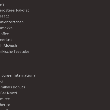
e 9
erösterei Pakolat
eesatz
anientörtchen
amokka
Coffee
erlust
hlAlsAuch
hikische Teestube
nburger International
ou
mibals Donuts
 Bar Monti
ymitte
Ibérico