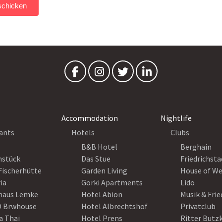
Accommodation
Nightlife
ants
Hotels
Clubs
B&B Hotel
Berghain
nstück
Das Stue
Friedrichsta
Fischerhütte
Garden Living
House of W
ia
Gorki Apartments
Lido
haus Lemke
Hotel Abion
Musik & Fri
 Brwhouse
Hotel Albrechtshof
Privatclub
a Thai
Hotel Prens
Ritter Butz