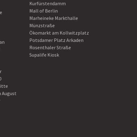
Kurfürstendamm
Mall of Berlin
e
Marheineke Markthalle
Münzstraße
Ökomarkt am Kollwitzplatz
Potsdamer Platz Arkaden
ean
Rosenthaler Straße
d
Supalife Kiosk
r
0
itte
n August
r