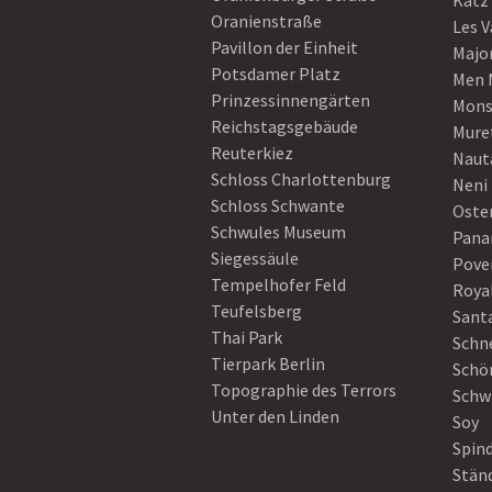
Katz
Oranienstraße
Les V
Pavillon der Einheit
Majo
Potsdamer Platz
Men 
Prinzessinnengärten
Mons
Reichstagsgebäude
Mure
Reuterkiez
Naut
Schloss Charlottenburg
Neni
Schloss Schwante
Oster
Schwules Museum
Pan
Siegessäule
Pove
Tempelhofer Feld
Roya
Teufelsberg
Sant
Thai Park
Schn
Tierpark Berlin
Schö
Topographie des Terrors
Schw
Unter den Linden
Soy
Spin
Stän