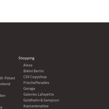
Shopping
Alexa
Bikini Berlin
CSV Copyshop
dt-Palast
FrischeParadies
eekend
Garage
Galeries Lafayette
eden
Goldhahn & Sampson
Kastanienallee
ke