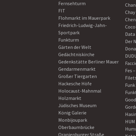
Fernsehturm
Chan
FIT
Chay 
Flohmarkt im Mauerpark
Chen
Friedrich-Ludwig-Jahn-
Coco
Sportpark
Data
Funkturm
Der 
Gärten der Welt
Dona
Gedächtniskirche
DUD
Gedenkstätte Berliner Mauer
Facci
Gendarmenmarkt
Fes –
Großer Tiergarten
Filet
Hackesche Höfe
Funk
Holocaust-Mahnmal
Funk
Holzmarkt
Good
Jüdisches Museum
Gord
König Galerie
Hasi
Monbijoupark
HUM
Oberbaumbrücke
Humm
Oranienburger Straße