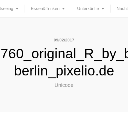
tseeing
Essen&Trinken
Unterkünfte
Nacht
09/02/2017
760_original_R_by_b
berlin_pixelio.de
Unicode