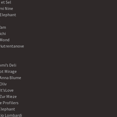
 et Sel
mi Nine
 Elephant
a
Yam
ichi
Mond
Piutrentanove
mi’s Deli
ot Mirage
 Anna Blume
Oliv
It’sLove
Zur Mieze
e Profilers
 Elephant
gio Lombardi