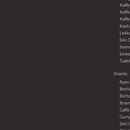
Kaffe
Kaffe
Kaff
Kast
Lekk
Silo 
Somm
Sowo
Tads
Snacks
Ayan
Berli
Bich
Bram
Caffe
Curr
Deli 