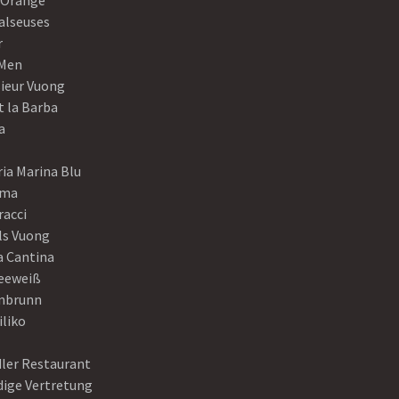
 Orange
alseuses
r
Men
ieur Vuong
t la Barba
a
ia Marina Blu
ama
racci
ls Vuong
a Cantina
eeweiß
nbrunn
iliko
dler Restaurant
dige Vertretung