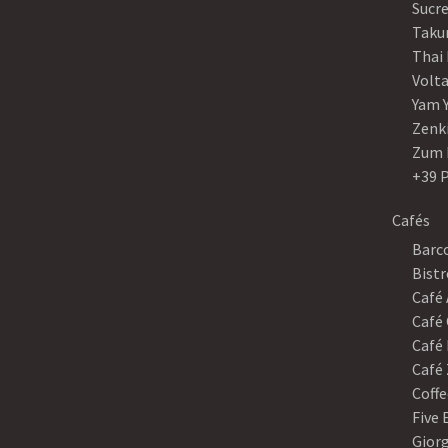
Sucre
Taku
Thai
Volt
Yam 
Zenk
Zum 
+39 
Cafés
Barco
Bistr
Café
Café 
Café 
Café 
Coffe
Five
Gior