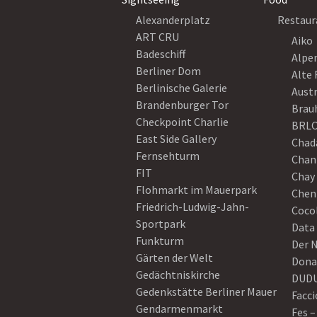
Alexanderplatz
Restaur
ART CRU
Aiko
Badeschiff
Alpe
Berliner Dom
Alte 
Berlinische Galerie
Austr
Brandenburger Tor
Brau
Checkpoint Charlie
BRLO
East Side Gallery
Chad
Fernsehturm
Chan
FIT
Chay 
Flohmarkt im Mauerpark
Chen
Friedrich-Ludwig-Jahn-
Coco
Sportpark
Data
Funkturm
Der 
Gärten der Welt
Dona
Gedächtniskirche
DUD
Gedenkstätte Berliner Mauer
Facci
Gendarmenmarkt
Fes –