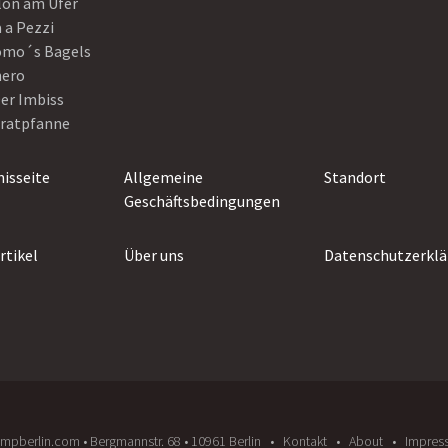
lon am Ufer
 a Pezzi
omo´s Bagels
nero
er Imbiss
Bratpfanne
isseite
Allgemeine
Standort
Geschäftsbedingungen
rtikel
Über uns
Datenschutzerklä
umpberlin.com • Bergmannstr. 68 • 10961 Berlin
Kontakt
About
Impres