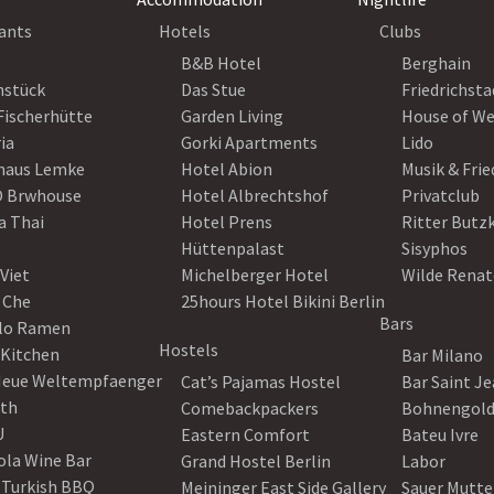
ants
Hotels
Clubs
B&B Hotel
Berghain
nstück
Das Stue
Friedrichsta
Fischerhütte
Garden Living
House of W
ia
Gorki Apartments
Lido
haus Lemke
Hotel Abion
Musik & Fri
 Brwhouse
Hotel Albrechtshof
Privatclub
a Thai
Hotel Prens
Ritter Butz
Hüttenpalast
Sisyphos
Viet
Michelberger Hotel
Wilde Renat
 Che
25hours Hotel Bikini Berlin
Bars
lo Ramen
Hostels
 Kitchen
Bar Milano
Neue Weltempfaenger
Cat’s Pajamas Hostel
Bar Saint J
th
Comebackpackers
Bohnengol
U
Eastern Comfort
Bateu Ivre
ola Wine Bar
Grand Hostel Berlin
Labor
 Turkish BBQ
Meininger East Side Gallery
Sauer Mutte