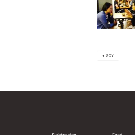
SOY
Sightseeing
Food