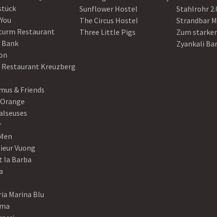
stück
Sunflower Hostel
Stahlrohr 2.
 You
The Circus Hostel
Strandbar M
turm Restaurant
Three Little Pigs
Zum starke
 Bank
Zyankali Ba
on
r Restaurant Kreuzberg
us & Friends
 Orange
alseuses
r
Men
ieur Vuong
t la Barba
a
ia Marina Blu
ama