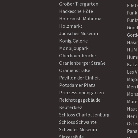
Großer Tiergarten
Filet
Hackesche Höfe
Funk
Holocaust-Mahnmal
Funk
Holzmarkt
Good
Jüdisches Museum
Gord
König Galerie
Hasi
Monbijoupark
HUM
Oberbaumbrücke
Humm
Oranienburger Straße
Katz
Oranienstraße
Les V
Pavillon der Einheit
Majo
Potsdamer Platz
Men 
Prinzessinnengärten
Mons
Reichstagsgebäude
Mure
Reuterkiez
Naut
Schloss Charlottenburg
Neni
Schloss Schwante
Oster
Schwules Museum
Pan
Siegessäule