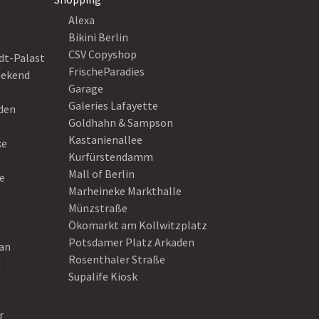
Alexa
Bikini Berlin
CSV Copyshop
dt-Palast
FrischeParadies
eekend
Garage
Galeries Lafayette
eden
Goldhahn & Sampson
Kastanienallee
ke
Kurfürstendamm
Mall of Berlin
e
Marheineke Markthalle
Münzstraße
Ökomarkt am Kollwitzplatz
Potsdamer Platz Arkaden
ean
Rosenthaler Straße
d
Supalife Kiosk
r