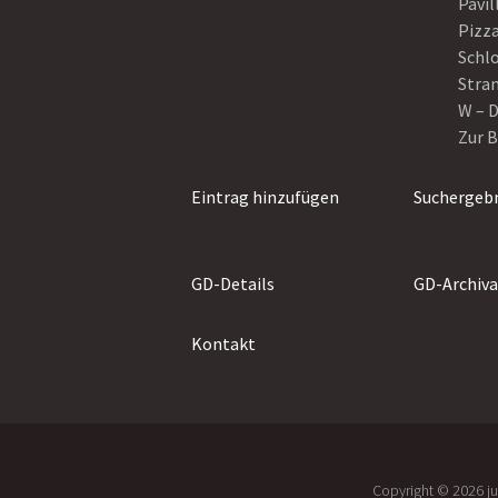
Pavil
Pizza
Schl
Stra
W – D
Zur 
Eintrag hinzufügen
Suchergebn
GD-Details
GD-Archiva
Kontakt
Copyright ©️ 2026 j