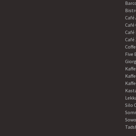
Barco
Bistr
Café
Café 
Café 
Café 
Coffe
Five
Gior
Kaffe
Kaffe
Kaff
Kast
Lekk
Silo 
Somm
Sowo
Tads