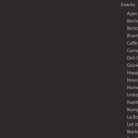
Snacks
Ayan
Berli
Bich
Bram
Caffe
Curr
Deli 
Glück
Haup
Hous
Humu
Imbi
Kapi
Kump
La B
Let i
Mark