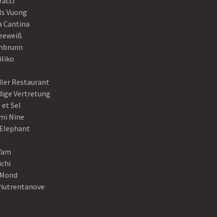
racci
ls Vuong
a Cantina
eeweiß
nbrunn
iliko
dler Restaurant
dige Vertretung
 et Sel
mi Nine
 Elephant
a
Yam
ichi
Mond
Piutrentanove