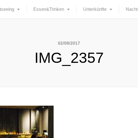
tseeing
Essen&Trinken
Unterkünfte
Nacht
02/08/2017
IMG_2357