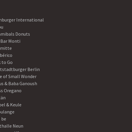
nburger International
ou
mibals Donuts
 Bar Monti
ymitte
Ibérico
 to Go
tstadtburger Berlin
e of Small Wonder
s & Baba Ganoush
ss Oregano
tän
el & Keule
oulange
t be
thalle Neun