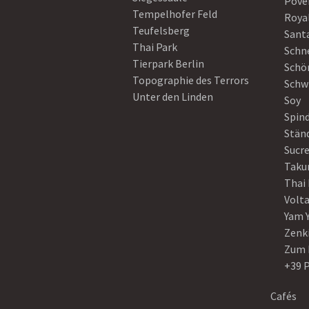
Pove
Tempelhofer Feld
Roya
Teufelsberg
Sant
Thai Park
Schn
Tierpark Berlin
Schö
Topographie des Terrors
Schw
Unter den Linden
Soy
Spin
Stän
Sucre
Taku
Thai
Volt
Yam 
Zenk
Zum 
+39 
Cafés