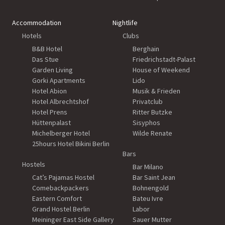
Accommodation
Nightlife
Hotels
Clubs
B&B Hotel
Berghain
Das Stue
Friedrichstadt-Palast
Garden Living
House of Weekend
Gorki Apartments
Lido
Hotel Abion
Musik & Frieden
Hotel Albrechtshof
Privatclub
Hotel Prens
Ritter Butzke
Hüttenpalast
Sisyphos
Michelberger Hotel
Wilde Renate
25hours Hotel Bikini Berlin
Bars
Hostels
Bar Milano
Cat’s Pajamas Hostel
Bar Saint Jean
Comebackpackers
Bohnengold
Eastern Comfort
Bateu Ivre
Grand Hostel Berlin
Labor
Meininger East Side Gallery
Sauer Mutter