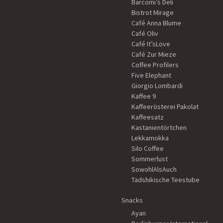
Barcomi’s Deli
Bistrot Mirage
Café Anna Blume
Café Oliv
Café It’sLove
Café Zur Mieze
Coffee Profilers
Five Elephant
Giorgio Lombardi
Kaffee 9
Kaffeerösterei Pakolat
Kaffeesatz
Kastanientörtchen
Lekkamokka
Silo Coffee
Sommerlust
SowohlAlsAuch
Tadshikische Teestube
Snacks
Ayan