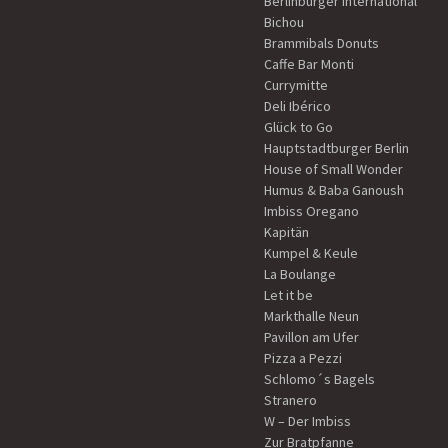
Berlinburger International
Bichou
Brammibals Donuts
Caffe Bar Monti
Currymitte
Deli Ibérico
Glück to Go
Hauptstadtburger Berlin
House of Small Wonder
Humus & Baba Ganoush
Imbiss Oregano
Kapitän
Kumpel & Keule
La Boulange
Let it be
Markthalle Neun
Pavillon am Ufer
Pizza a Pezzi
Schlomo´s Bagels
Stranero
W – Der Imbiss
Zur Bratpfanne