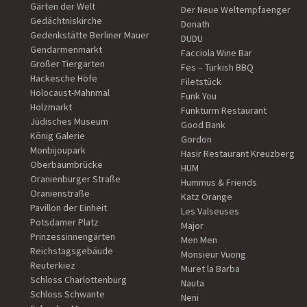
Gärten der Welt
Der Neue Weltempfaenger
Gedächtniskirche
Donath
Gedenkstätte Berliner Mauer
DUDU
Gendarmenmarkt
Facciola Wine Bar
Großer Tiergarten
Fes – Turkish BBQ
Hackesche Höfe
Filetstück
Holocaust-Mahnmal
Funk You
Holzmarkt
Funkturm Restaurant
Jüdisches Museum
Good Bank
König Galerie
Gordon
Monbijoupark
Hasir Restaurant Kreuzberg
Oberbaumbrücke
HUM
Oranienburger Straße
Hummus & Friends
Oranienstraße
Katz Orange
Pavillon der Einheit
Les Valseuses
Potsdamer Platz
Major
Prinzessinnengärten
Men Men
Reichstagsgebäude
Monsieur Vuong
Reuterkiez
Muret la Barba
Schloss Charlottenburg
Nauta
Schloss Schwante
Neni