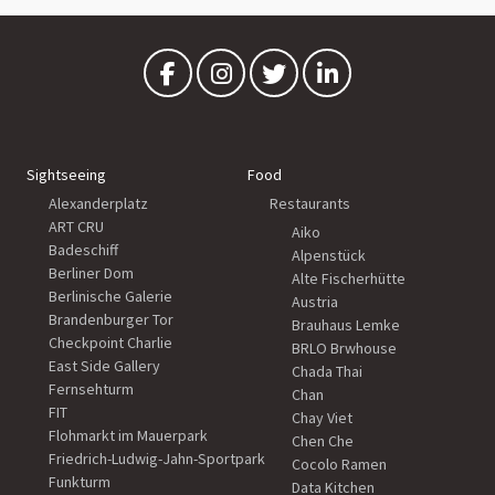
Sightseeing
Food
Alexanderplatz
Restaurants
ART CRU
Aiko
Badeschiff
Alpenstück
Berliner Dom
Alte Fischerhütte
Berlinische Galerie
Austria
Brandenburger Tor
Brauhaus Lemke
Checkpoint Charlie
BRLO Brwhouse
East Side Gallery
Chada Thai
Fernsehturm
Chan
FIT
Chay Viet
Flohmarkt im Mauerpark
Chen Che
Friedrich-Ludwig-Jahn-Sportpark
Cocolo Ramen
Funkturm
Data Kitchen