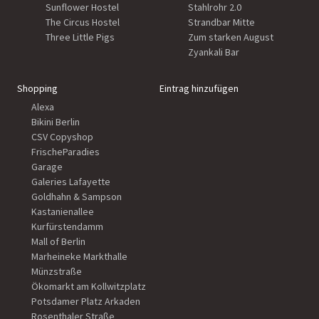
Sunflower Hostel
Stahlrohr 2.0
The Circus Hostel
Strandbar Mitte
Three Little Pigs
Zum starken August
Zyankali Bar
Shopping
Eintrag hinzufügen
Alexa
Bikini Berlin
CSV Copyshop
FrischeParadies
Garage
Galeries Lafayette
Goldhahn & Sampson
Kastanienallee
Kurfürstendamm
Mall of Berlin
Marheineke Markthalle
Münzstraße
Ökomarkt am Kollwitzplatz
Potsdamer Platz Arkaden
Rosenthaler Straße