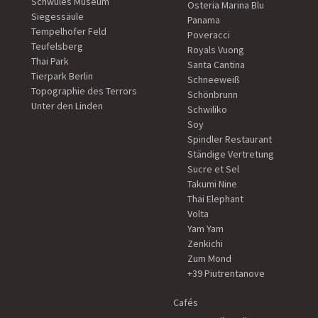
Schwules Museum
Osteria Marina Blu
Siegessäule
Panama
Tempelhofer Feld
Poveracci
Teufelsberg
Royals Vuong
Thai Park
Santa Cantina
Tierpark Berlin
Schneeweiß
Topographie des Terrors
Schönbrunn
Unter den Linden
Schwiliko
Soy
Spindler Restaurant
Ständige Vertretung
Sucre et Sel
Takumi Nine
Thai Elephant
Volta
Yam Yam
Zenkichi
Zum Mond
+39 Piutrentanove
Cafés