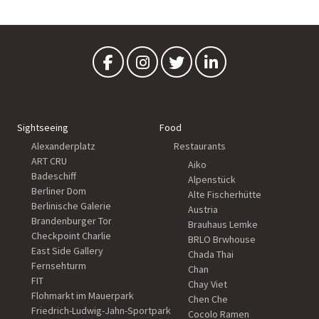
Sightseeing
Food
Alexanderplatz
Restaurants
ART CRU
Aiko
Badeschiff
Alpenstück
Berliner Dom
Alte Fischerhütte
Berlinische Galerie
Austria
Brandenburger Tor
Brauhaus Lemke
Checkpoint Charlie
BRLO Brwhouse
East Side Gallery
Chada Thai
Fernsehturm
Chan
FIT
Chay Viet
Flohmarkt im Mauerpark
Chen Che
Friedrich-Ludwig-Jahn-Sportpark
Cocolo Ramen