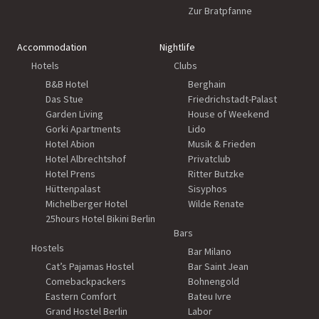
Zur Bratpfanne
Accommodation
Nightlife
Hotels
Clubs
B&B Hotel
Berghain
Das Stue
Friedrichstadt-Palast
Garden Living
House of Weekend
Gorki Apartments
Lido
Hotel Abion
Musik & Frieden
Hotel Albrechtshof
Privatclub
Hotel Prens
Ritter Butzke
Hüttenpalast
Sisyphos
Michelberger Hotel
Wilde Renate
25hours Hotel Bikini Berlin
Bars
Hostels
Bar Milano
Cat’s Pajamas Hostel
Bar Saint Jean
Comebackpackers
Bohnengold
Eastern Comfort
Bateu Ivre
Grand Hostel Berlin
Labor