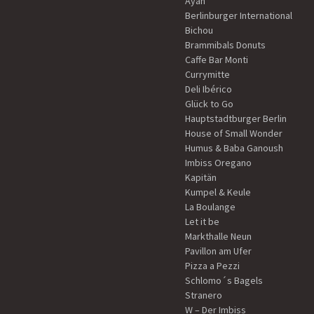
Ayan
Berlinburger International
Bichou
Brammibals Donuts
Caffe Bar Monti
Currymitte
Deli Ibérico
Glück to Go
Hauptstadtburger Berlin
House of Small Wonder
Humus & Baba Ganoush
Imbiss Oregano
Kapitän
Kumpel & Keule
La Boulange
Let it be
Markthalle Neun
Pavillon am Ufer
Pizza a Pezzi
Schlomo´s Bagels
Stranero
W – Der Imbiss