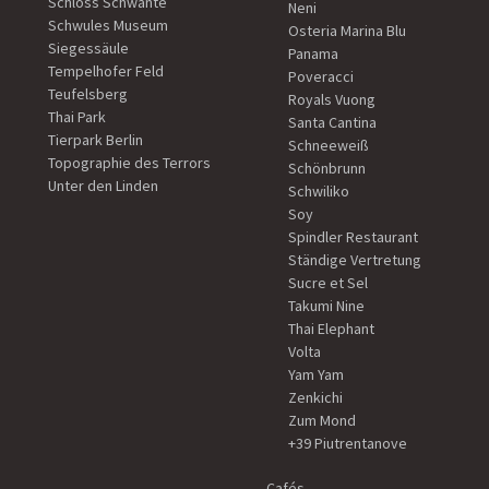
Schloss Schwante
Neni
Schwules Museum
Osteria Marina Blu
Siegessäule
Panama
Tempelhofer Feld
Poveracci
Teufelsberg
Royals Vuong
Thai Park
Santa Cantina
Tierpark Berlin
Schneeweiß
Topographie des Terrors
Schönbrunn
Unter den Linden
Schwiliko
Soy
Spindler Restaurant
Ständige Vertretung
Sucre et Sel
Takumi Nine
Thai Elephant
Volta
Yam Yam
Zenkichi
Zum Mond
+39 Piutrentanove
Cafés