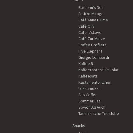
Barcomi’s Deli
Bistrot Mirage
Café Anna Blume
Café Oliv
Café It’sLove
Café Zur Mieze
Coffee Profilers
Five Elephant
Giorgio Lombardi
Kaffee 9
Kaffeerösterei Pakolat
Kaffeesatz
Kastanientörtchen
Lekkamokka
Silo Coffee
Sommerlust
SowohlAlsAuch
Tadshikische Teestube
Snacks