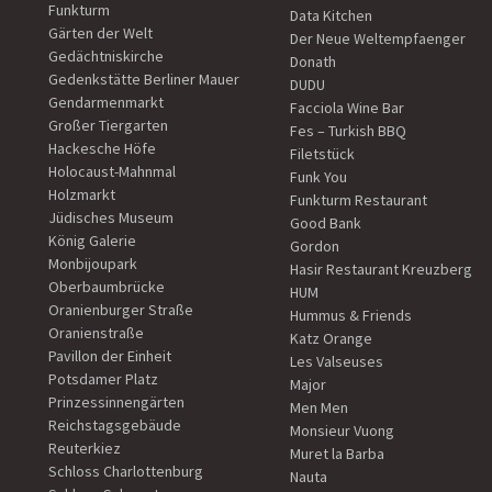
Funkturm
Data Kitchen
Gärten der Welt
Der Neue Weltempfaenger
Gedächtniskirche
Donath
Gedenkstätte Berliner Mauer
DUDU
Gendarmenmarkt
Facciola Wine Bar
Großer Tiergarten
Fes – Turkish BBQ
Hackesche Höfe
Filetstück
Holocaust-Mahnmal
Funk You
Holzmarkt
Funkturm Restaurant
Jüdisches Museum
Good Bank
König Galerie
Gordon
Monbijoupark
Hasir Restaurant Kreuzberg
Oberbaumbrücke
HUM
Oranienburger Straße
Hummus & Friends
Oranienstraße
Katz Orange
Pavillon der Einheit
Les Valseuses
Potsdamer Platz
Major
Prinzessinnengärten
Men Men
Reichstagsgebäude
Monsieur Vuong
Reuterkiez
Muret la Barba
Schloss Charlottenburg
Nauta