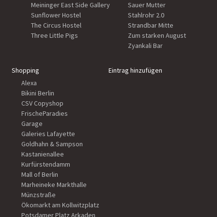
Meininger East Side Gallery
Sauer Mutter
Sunflower Hostel
Stahlrohr 2.0
The Circus Hostel
Strandbar Mitte
Three Little Pigs
Zum starken August
Zyankali Bar
Shopping
Eintrag hinzufügen
Alexa
Bikini Berlin
CSV Copyshop
FrischeParadies
Garage
Galeries Lafayette
Goldhahn & Sampson
Kastanienallee
Kurfürstendamm
Mall of Berlin
Marheineke Markthalle
Münzstraße
Ökomarkt am Kollwitzplatz
Potsdamer Platz Arkaden