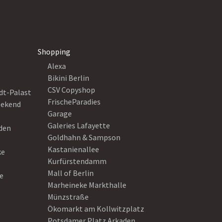
Shopping
Alexa
Bikini Berlin
CSV Copyshop
dt-Palast
FrischeParadies
eekend
Garage
Galeries Lafayette
eden
Goldhahn & Sampson
Kastanienallee
ke
Kurfürstendamm
Mall of Berlin
e
Marheineke Markthalle
Münzstraße
Ökomarkt am Kollwitzplatz
Potsdamer Platz Arkaden