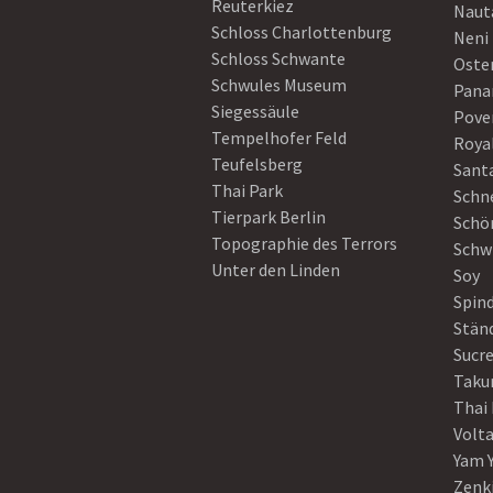
Reuterkiez
Naut
Schloss Charlottenburg
Neni
Schloss Schwante
Oster
Schwules Museum
Pan
Siegessäule
Pove
Tempelhofer Feld
Roya
Teufelsberg
Sant
Thai Park
Schn
Tierpark Berlin
Schö
Topographie des Terrors
Schw
Unter den Linden
Soy
Spin
Stän
Sucre
Taku
Thai
Volt
Yam 
Zenk