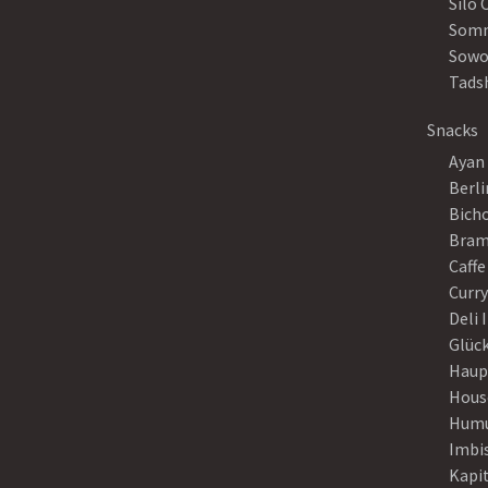
Silo 
Somm
Sowo
Tads
Snacks
Ayan
Berli
Bich
Bram
Caffe
Curr
Deli 
Glück
Haup
Hous
Humu
Imbi
Kapi