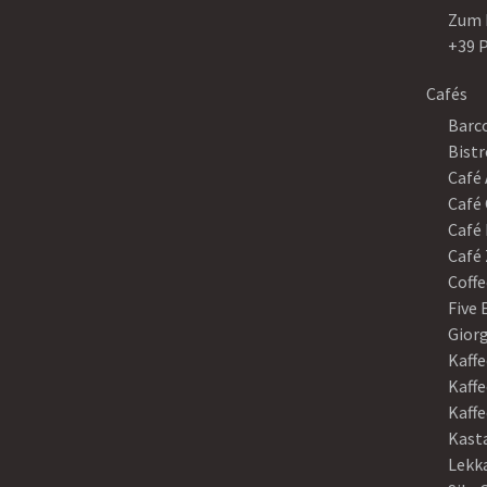
Zum 
+39 
Cafés
Barco
Bistr
Café
Café 
Café 
Café 
Coffe
Five
Gior
Kaffe
Kaffe
Kaff
Kast
Lekk