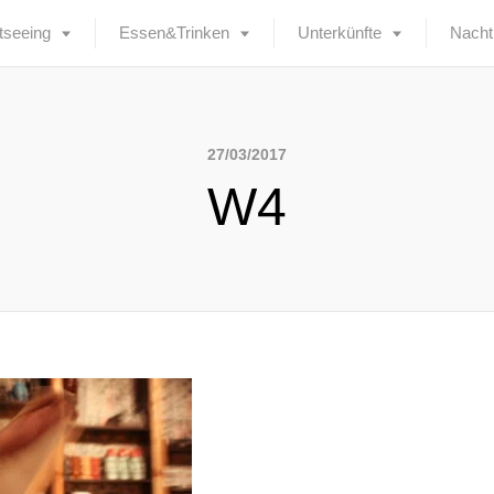
tseeing
Essen&Trinken
Unterkünfte
Nacht
27/03/2017
W4