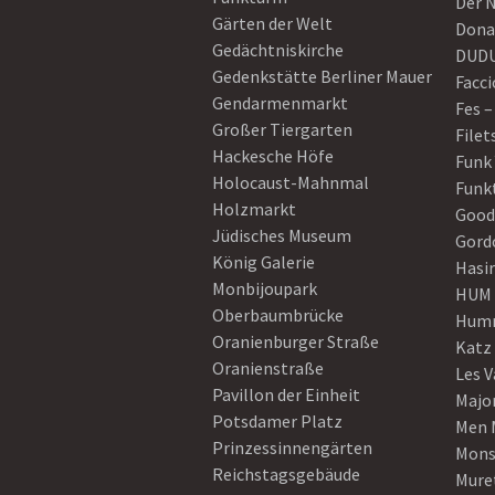
Der 
Gärten der Welt
Dona
Gedächtniskirche
DUD
Gedenkstätte Berliner Mauer
Facci
Gendarmenmarkt
Fes –
Großer Tiergarten
Filet
Hackesche Höfe
Funk
Holocaust-Mahnmal
Funk
Holzmarkt
Good
Jüdisches Museum
Gord
König Galerie
Hasi
Monbijoupark
HUM
Oberbaumbrücke
Humm
Oranienburger Straße
Katz
Oranienstraße
Les V
Pavillon der Einheit
Majo
Potsdamer Platz
Men 
Prinzessinnengärten
Mons
Reichstagsgebäude
Mure