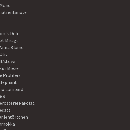
Mond
Piutrentanove
mi’s Deli
ot Mirage
 Anna Blume
Oliv
It’sLove
Zur Mieze
e Profilers
 Elephant
gio Lombardi
e 9
erösterei Pakolat
eesatz
anientörtchen
amokka