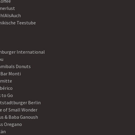
Coffee
erlust
hlAlsAuch
hikische Teestube
nburger International
ou
mibals Donuts
 Bar Monti
ymitte
Ibérico
 to Go
tstadtburger Berlin
e of Small Wonder
s & Baba Ganoush
ss Oregano
tän