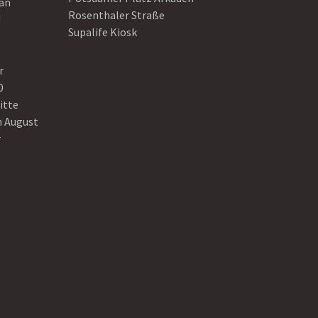
ean
Rosenthaler Straße
d
Supalife Kiosk
r
0
itte
n August
r