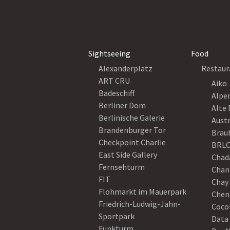
Sightseeing
Food
Alexanderplatz
Restaur
ART CRU
Aiko
Badeschiff
Alpe
Berliner Dom
Alte 
Berlinische Galerie
Austr
Brandenburger Tor
Brau
Checkpoint Charlie
BRLO
East Side Gallery
Chad
Fernsehturm
Chan
FIT
Chay 
Flohmarkt im Mauerpark
Chen
Friedrich-Ludwig-Jahn-
Coco
Sportpark
Data
Funkturm