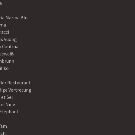
a
ia Marina Blu
ama
racci
ls Vuong
a Cantina
eeweiß
nbrunn
iliko
dler Restaurant
dige Vertretung
 et Sel
mi Nine
 Elephant
a
Yam
ichi