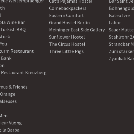
Neue Weltempfaenger
Cat’s Pajamas Hostel
Bar Saint J
th
Comebackpackers
Bohnengol
U
Eastern Comfort
Bateu Ivre
ola Wine Bar
Grand Hostel Berlin
Labor
 Turkish BBQ
Meininger East Side Gallery
Sauer Mutte
stück
Sunflower Hostel
Stahlrohr 2.
 You
The Circus Hostel
Strandbar M
turm Restaurant
Three Little Pigs
Zum starke
 Bank
Zyankali Ba
on
r Restaurant Kreuzberg
us & Friends
 Orange
alseuses
r
Men
ieur Vuong
t la Barba