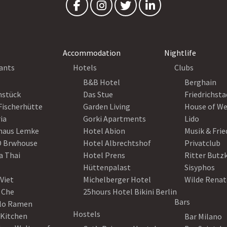
Accommodation
Nightlife
ants
Hotels
Clubs
B&B Hotel
Berghain
nstück
Das Stue
Friedrichsta
Fischerhütte
Garden Living
House of W
ia
Gorki Apartments
Lido
haus Lemke
Hotel Abion
Musik & Fri
 Brwhouse
Hotel Albrechtshof
Privatclub
a Thai
Hotel Prens
Ritter Butz
Hüttenpalast
Sisyphos
Viet
Michelberger Hotel
Wilde Renat
 Che
25hours Hotel Bikini Berlin
Bars
lo Ramen
Hostels
 Kitchen
Bar Milano