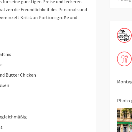
s für seine günstigen Preise und leckeren
chätzen die Freundlichkeit des Personals und
vereinzelt Kritik an Portionsgröße und
ältnis
ce
nd Butter Chicken
Montag 
außen
Photo 
ungleichmäßig
ht