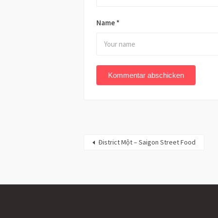
Name
*
Đistrict Một – Saigon Street Food