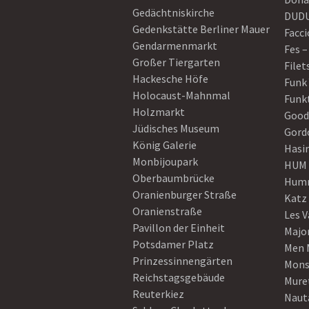
Gedächtniskirche
DUD
Gedenkstätte Berliner Mauer
Facci
Gendarmenmarkt
Fes –
Großer Tiergarten
Filet
Hackesche Höfe
Funk
Holocaust-Mahnmal
Funk
Holzmarkt
Good
Jüdisches Museum
Gord
König Galerie
Hasi
Monbijoupark
HUM
Oberbaumbrücke
Humm
Oranienburger Straße
Katz
Oranienstraße
Les V
Pavillon der Einheit
Majo
Potsdamer Platz
Men 
Prinzessinnengärten
Mons
Reichstagsgebäude
Mure
Reuterkiez
Naut