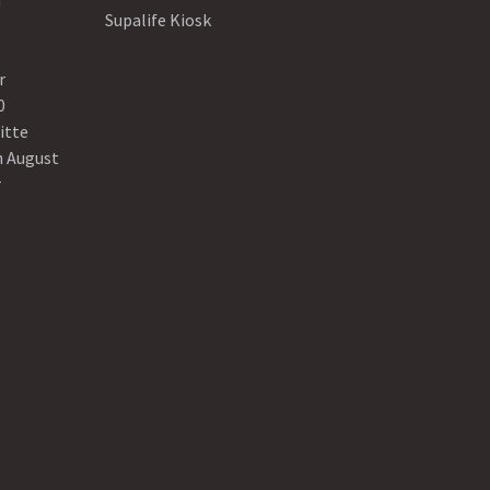
d
Supalife Kiosk
r
0
itte
n August
r