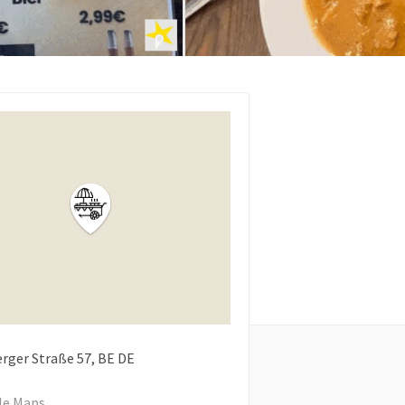
rger Straße
57
BE
DE
le Maps