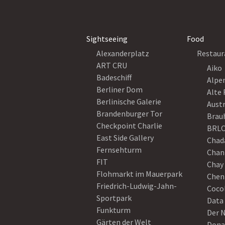
Sightseeing
Food
Alexanderplatz
Restaur
ART CRU
Aiko
Badeschiff
Alpe
Berliner Dom
Alte 
Berlinische Galerie
Austr
Brandenburger Tor
Brau
Checkpoint Charlie
BRLO
East Side Gallery
Chad
Fernsehturm
Chan
FIT
Chay 
Flohmarkt im Mauerpark
Chen
Friedrich-Ludwig-Jahn-
Coco
Sportpark
Data
Funkturm
Der 
Gärten der Welt
Dona