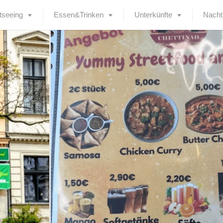
tseeing
Essen&Trinken
Unterkünfte
Nacht