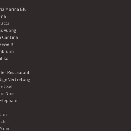
ia Marina Blu
ama
racci
ls Vuong
a Cantina
eeweiß
nbrunn
iliko
dler Restaurant
dige Vertretung
 et Sel
mi Nine
 Elephant
a
Yam
ichi
Mond