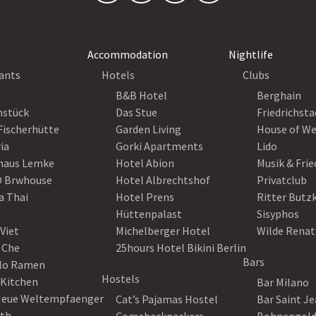
Accommodation
Nightlife
ants
Hotels
Clubs
B&B Hotel
Berghain
nstück
Das Stue
Friedrichsta
Fischerhütte
Garden Living
House of W
ia
Gorki Apartments
Lido
haus Lemke
Hotel Abion
Musik & Fri
 Brwhouse
Hotel Albrechtshof
Privatclub
a Thai
Hotel Prens
Ritter Butz
Hüttenpalast
Sisyphos
Viet
Michelberger Hotel
Wilde Renat
 Che
25hours Hotel Bikini Berlin
Bars
lo Ramen
Hostels
 Kitchen
Bar Milano
Neue Weltempfaenger
Cat’s Pajamas Hostel
Bar Saint J
th