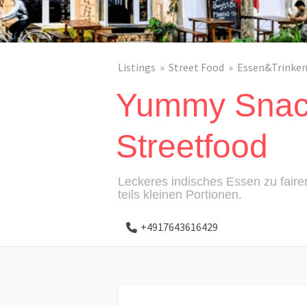
Listings
Street Food
Essen&Trinke
Yummy Snac
Streetfood
Leckeres indisches Essen zu faire
teils kleinen Portionen.
+4917643616429