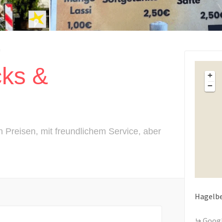
n
ks &
+
−
n Preisen, mit freundlichem Service, aber
Hagelbe
Goog