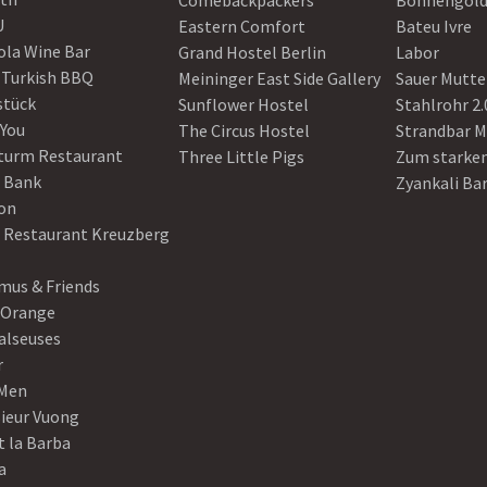
Comebackpackers
Bohnengol
U
Eastern Comfort
Bateu Ivre
ola Wine Bar
Grand Hostel Berlin
Labor
 Turkish BBQ
Meininger East Side Gallery
Sauer Mutte
stück
Sunflower Hostel
Stahlrohr 2.
 You
The Circus Hostel
Strandbar M
turm Restaurant
Three Little Pigs
Zum starke
 Bank
Zyankali Ba
on
r Restaurant Kreuzberg
us & Friends
 Orange
alseuses
r
Men
ieur Vuong
t la Barba
a