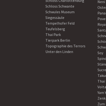
Schloss Charlottenburg
Neni
Schloss Schwante
Oster
Schwules Museum
Pan
Siegessäule
Pove
Tempelhofer Feld
Roya
Teufelsberg
Sant
Thai Park
Schn
Tierpark Berlin
Schö
Topographie des Terrors
Schw
Unter den Linden
Soy
Spin
Stän
Sucre
Taku
Thai
Volt
Yam 
Zenk
Zum 