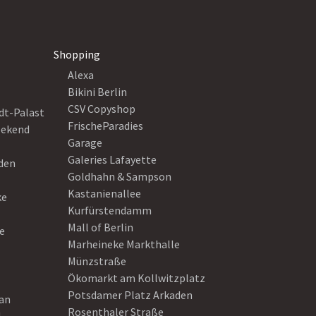
Shopping
Alexa
Bikini Berlin
CSV Copyshop
dt-Palast
FrischeParadies
eekend
Garage
Galeries Lafayette
eden
Goldhahn & Sampson
Kastanienallee
ke
Kurfürstendamm
Mall of Berlin
e
Marheineke Markthalle
Münzstraße
Ökomarkt am Kollwitzplatz
Potsdamer Platz Arkaden
ean
Rosenthaler Straße