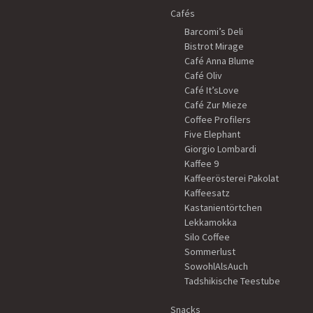
Cafés
Barcomi’s Deli
Bistrot Mirage
Café Anna Blume
Café Oliv
Café It’sLove
Café Zur Mieze
Coffee Profilers
Five Elephant
Giorgio Lombardi
Kaffee 9
Kaffeerösterei Pakolat
Kaffeesatz
Kastanientörtchen
Lekkamokka
Silo Coffee
Sommerlust
SowohlAlsAuch
Tadshikische Teestube
Snacks