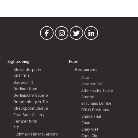
Sightseeing
Food
Alexanderplatz
Restaurants
ART CRU
Aiko
Badeschiff
Alpenstück
Berliner Dom
Alte Fischerhütte
Berlinische Galerie
Austria
Brandenburger Tor
Brauhaus Lemke
Checkpoint Charlie
BRLO Brwhouse
East Side Gallery
Chada Thai
Fernsehturm
Chan
FIT
Chay Viet
Flohmarkt im Mauerpark
Chen Che