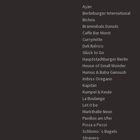
Ayan
Berlinburger International
Bichou
Brammibals Donuts
Caffe Bar Monti
Currymitte
Deli Ibérico
Glück to Go
Hauptstadtburger Berlin
House of Small Wonder
Humus & Baba Ganoush
Imbiss Oregano
Kapitän
Kumpel & Keule
La Boulange
Let it be
Markthalle Neun
Pavillon am Ufer
Pizza a Pezzi
Schlomo´s Bagels
Stranero