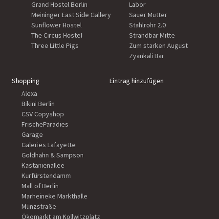
Grand Hostel Berlin
Labor
Meininger East Side Gallery
Sauer Mutter
Sunflower Hostel
Stahlrohr 2.0
The Circus Hostel
Strandbar Mitte
Three Little Pigs
Zum starken August
Zyankali Bar
Shopping
Eintrag hinzufügen
Alexa
Bikini Berlin
CSV Copyshop
FrischeParadies
Garage
Galeries Lafayette
Goldhahn & Sampson
Kastanienallee
Kurfürstendamm
Mall of Berlin
Marheineke Markthalle
Münzstraße
Ökomarkt am Kollwitzplatz