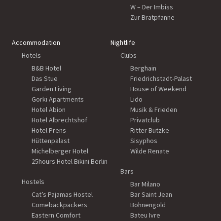
W – Der Imbiss
Zur Bratpfanne
Accommodation
Nightlife
Hotels
Clubs
B&B Hotel
Berghain
Das Stue
Friedrichstadt-Palast
Garden Living
House of Weekend
Gorki Apartments
Lido
Hotel Abion
Musik & Frieden
Hotel Albrechtshof
Privatclub
Hotel Prens
Ritter Butzke
Hüttenpalast
Sisyphos
Michelberger Hotel
Wilde Renate
25hours Hotel Bikini Berlin
Bars
Hostels
Bar Milano
Cat’s Pajamas Hostel
Bar Saint Jean
Comebackpackers
Bohnengold
Eastern Comfort
Bateu Ivre