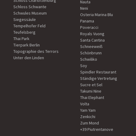
Schloss Charlottenburg
Nauta
Schloss Schwante
Neni
Schwules Museum
Osteria Marina Blu
Siegessäule
Panama
Tempelhofer Feld
Poveracci
Teufelsberg
Royals Vuong
Thai Park
Santa Cantina
Tierpark Berlin
Schneeweiß
Topographie des Terrors
Schönbrunn
Unter den Linden
Schwiliko
Soy
Spindler Restaurant
Ständige Vertretung
Sucre et Sel
Takumi Nine
Thai Elephant
Volta
Yam Yam
Zenkichi
Zum Mond
+39 Piutrentanove