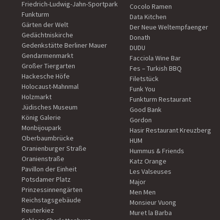
Friedrich-Ludwig-Jahn-Sportpark
Cocolo Ramen
Funkturm
Data Kitchen
Gärten der Welt
Der Neue Weltempfaenger
Gedächtniskirche
Donath
Gedenkstätte Berliner Mauer
DUDU
Gendarmenmarkt
Facciola Wine Bar
Großer Tiergarten
Fes – Turkish BBQ
Hackesche Höfe
Filetstück
Holocaust-Mahnmal
Funk You
Holzmarkt
Funkturm Restaurant
Jüdisches Museum
Good Bank
König Galerie
Gordon
Monbijoupark
Hasir Restaurant Kreuzberg
Oberbaumbrücke
HUM
Oranienburger Straße
Hummus & Friends
Oranienstraße
Katz Orange
Pavillon der Einheit
Les Valseuses
Potsdamer Platz
Major
Prinzessinnengärten
Men Men
Reichstagsgebäude
Monsieur Vuong
Reuterkiez
Muret la Barba