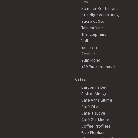
Soy
Spindler Restaurant
Ständige Vertretung
Sucre et Sel
Takumi Nine
Thai Elephant
Volta
Yam Yam
Zenkichi
Zum Mond
+39 Piutrentanove
Cafés
Barcomi’s Deli
Bistrot Mirage
Café Anna Blume
Café Oliv
Café It’sLove
Café Zur Mieze
Coffee Profilers
Five Elephant