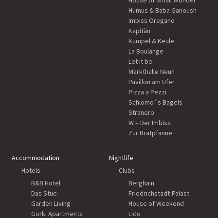
House of Small Wonder
Humus & Baba Ganoush
Imbiss Oregano
Kapitän
Kumpel & Keule
La Boulange
Let it be
Markthalle Neun
Pavillon am Ufer
Pizza a Pezzi
Schlomo´s Bagels
Stranero
W – Der Imbiss
Zur Bratpfanne
Accommodation
Nightlife
Hotels
Clubs
B&B Hotel
Berghain
Das Stue
Friedrichstadt-Palast
Garden Living
House of Weekend
Gorki Apartments
Lido