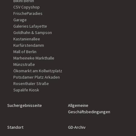
Bikini Berlin
CSV Copyshop
FrischeParadies
Garage
Galeries Lafayette
Goldhahn & Sampson
Kastanienallee
Kurfürstendamm
Mall of Berlin
Marheineke Markthalle
Münzstraße
Ökomarkt am Kollwitzplatz
Potsdamer Platz Arkaden
Rosenthaler Straße
Supalife Kiosk
Suchergebnisseite
Allgemeine
Geschäftsbedingungen
Standort
GD-Archiv