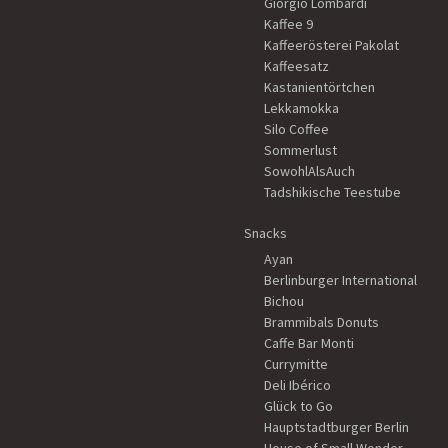
Giorgio Lombardi
Kaffee 9
Kaffeerösterei Pakolat
Kaffeesatz
Kastanientörtchen
Lekkamokka
Silo Coffee
Sommerlust
SowohlAlsAuch
Tadshikische Teestube
Snacks
Ayan
Berlinburger International
Bichou
Brammibals Donuts
Caffe Bar Monti
Currymitte
Deli Ibérico
Glück to Go
Hauptstadtburger Berlin