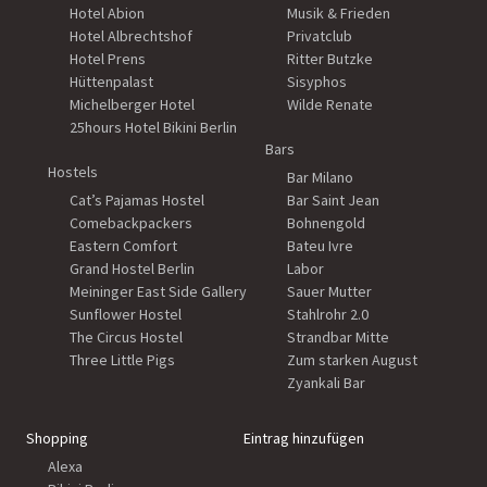
Hotel Abion
Musik & Frieden
Hotel Albrechtshof
Privatclub
Hotel Prens
Ritter Butzke
Hüttenpalast
Sisyphos
Michelberger Hotel
Wilde Renate
25hours Hotel Bikini Berlin
Bars
Hostels
Bar Milano
Cat’s Pajamas Hostel
Bar Saint Jean
Comebackpackers
Bohnengold
Eastern Comfort
Bateu Ivre
Grand Hostel Berlin
Labor
Meininger East Side Gallery
Sauer Mutter
Sunflower Hostel
Stahlrohr 2.0
The Circus Hostel
Strandbar Mitte
Three Little Pigs
Zum starken August
Zyankali Bar
Shopping
Eintrag hinzufügen
Alexa