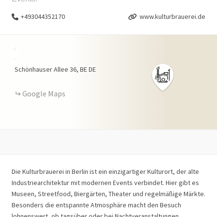
+493044352170
www.kulturbrauerei.de
+
−
Schönhauser Allee
36
BE
DE
Google Maps
Die Kulturbrauerei in Berlin ist ein einzigartiger Kulturort, der alte
Industriearchitektur mit modernen Events verbindet. Hier gibt es
Museen, Streetfood, Biergärten, Theater und regelmäßige Märkte.
Besonders die entspannte Atmosphäre macht den Besuch
lohnenswert, ob tagsüber oder bei Nachtveranstaltungen.