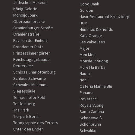
Jüdisches Museum
Good Bank
König Galerie
Gordon
Monbijoupark
Hasir Restaurant Kreuzberg
Oberbaumbrücke
HUM
Oranienburger Straße
Hummus & Friends
Oranienstraße
Katz Orange
Pavillon der Einheit
Les Valseuses
Potsdamer Platz
Major
Prinzessinnengärten
Men Men
Reichstagsgebäude
Monsieur Vuong
Reuterkiez
Muret la Barba
Schloss Charlottenburg
Nauta
Schloss Schwante
Neni
Schwules Museum
Osteria Marina Blu
Siegessäule
Panama
Tempelhofer Feld
Poveracci
Teufelsberg
Royals Vuong
Thai Park
Santa Cantina
Tierpark Berlin
Schneeweiß
Topographie des Terrors
Schönbrunn
Unter den Linden
Schwiliko