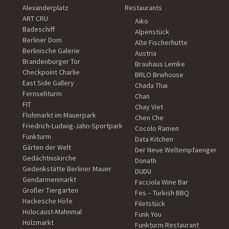
Alexanderplatz
Restaurants
ART CRU
Aiko
Badeschiff
Alpenstück
Berliner Dom
Alte Fischerhütte
Berlinische Galerie
Austria
Brandenburger Tor
Brauhaus Lemke
Checkpoint Charlie
BRLO Brwhouse
East Side Gallery
Chada Thai
Fernsehturm
Chan
FIT
Chay Viet
Flohmarkt im Mauerpark
Chen Che
Friedrich-Ludwig-Jahn-Sportpark
Cocolo Ramen
Funkturm
Data Kitchen
Gärten der Welt
Der Neue Weltempfaenger
Gedächtniskirche
Donath
Gedenkstätte Berliner Mauer
DUDU
Gendarmenmarkt
Facciola Wine Bar
Großer Tiergarten
Fes – Turkish BBQ
Hackesche Höfe
Filetstück
Holocaust-Mahnmal
Funk You
Holzmarkt
Funkturm Restaurant