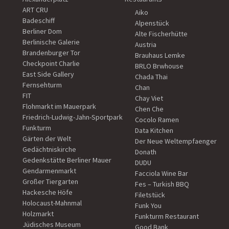
ART CRU
Aiko
Badeschiff
Alpenstück
Berliner Dom
Alte Fischerhütte
Berlinische Galerie
Austria
Brandenburger Tor
Brauhaus Lemke
Checkpoint Charlie
BRLO Brwhouse
East Side Gallery
Chada Thai
Fernsehturm
Chan
FIT
Chay Viet
Flohmarkt im Mauerpark
Chen Che
Friedrich-Ludwig-Jahn-Sportpark
Cocolo Ramen
Funkturm
Data Kitchen
Gärten der Welt
Der Neue Weltempfaenger
Gedächtniskirche
Donath
Gedenkstätte Berliner Mauer
DUDU
Gendarmenmarkt
Facciola Wine Bar
Großer Tiergarten
Fes – Turkish BBQ
Hackesche Höfe
Filetstück
Holocaust-Mahnmal
Funk You
Holzmarkt
Funkturm Restaurant
Jüdisches Museum
Good Bank