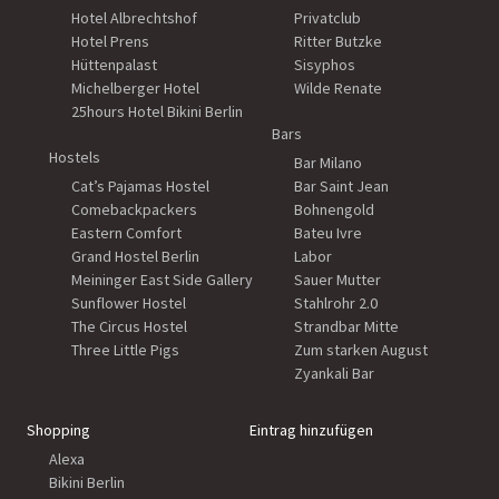
Hotel Albrechtshof
Privatclub
Hotel Prens
Ritter Butzke
Hüttenpalast
Sisyphos
Michelberger Hotel
Wilde Renate
25hours Hotel Bikini Berlin
Bars
Hostels
Bar Milano
Cat’s Pajamas Hostel
Bar Saint Jean
Comebackpackers
Bohnengold
Eastern Comfort
Bateu Ivre
Grand Hostel Berlin
Labor
Meininger East Side Gallery
Sauer Mutter
Sunflower Hostel
Stahlrohr 2.0
The Circus Hostel
Strandbar Mitte
Three Little Pigs
Zum starken August
Zyankali Bar
Shopping
Eintrag hinzufügen
Alexa
Bikini Berlin