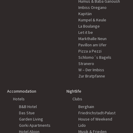
Humus & Baba Ganoush
Imbiss Oregano
Kapitän
Kumpel & Keule
La Boulange
Let it be
Markthalle Neun
Pavillon am Ufer
Pizza a Pezzi
Schlomo´s Bagels
Stranero
W – Der Imbiss
Zur Bratpfanne
Accommodation
Nightlife
Hotels
Clubs
B&B Hotel
Berghain
Das Stue
Friedrichstadt-Palast
Garden Living
House of Weekend
Gorki Apartments
Lido
Hotel Abion
Musik & Frieden