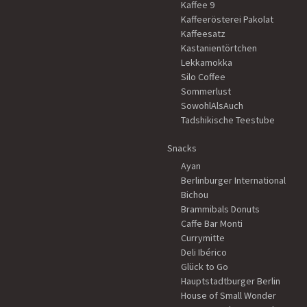
Kaffee 9
Kaffeerösterei Pakolat
Kaffeesatz
Kastanientörtchen
Lekkamokka
Silo Coffee
Sommerlust
SowohlAlsAuch
Tadshikische Teestube
Snacks
Ayan
Berlinburger International
Bichou
Brammibals Donuts
Caffe Bar Monti
Currymitte
Deli Ibérico
Glück to Go
Hauptstadtburger Berlin
House of Small Wonder