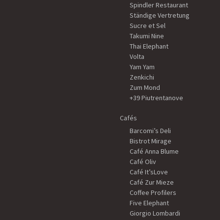
Spindler Restaurant
Ständige Vertretung
Sucre et Sel
Takumi Nine
Thai Elephant
Volta
Yam Yam
Zenkichi
Zum Mond
+39 Piutrentanove
Cafés
Barcomi’s Deli
Bistrot Mirage
Café Anna Blume
Café Oliv
Café It’sLove
Café Zur Mieze
Coffee Profilers
Five Elephant
Giorgio Lombardi