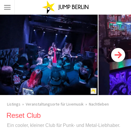
Listings
Veranstaltungsorte für Livemusik
Nachtleben
Reset Club
Ein cooler, kleiner Club für Punk- und Metal-Liebhaber.