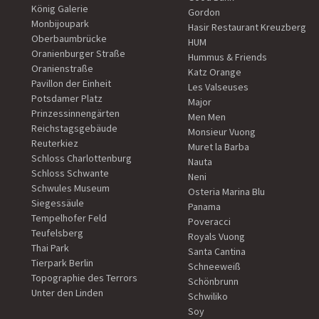
König Galerie
Gordon
Monbijoupark
Hasir Restaurant Kreuzberg
Oberbaumbrücke
HUM
Oranienburger Straße
Hummus & Friends
Oranienstraße
Katz Orange
Pavillon der Einheit
Les Valseuses
Potsdamer Platz
Major
Prinzessinnengärten
Men Men
Reichstagsgebäude
Monsieur Vuong
Reuterkiez
Muret la Barba
Schloss Charlottenburg
Nauta
Schloss Schwante
Neni
Schwules Museum
Osteria Marina Blu
Siegessäule
Panama
Tempelhofer Feld
Poveracci
Teufelsberg
Royals Vuong
Thai Park
Santa Cantina
Tierpark Berlin
Schneeweiß
Topographie des Terrors
Schönbrunn
Unter den Linden
Schwiliko
Soy