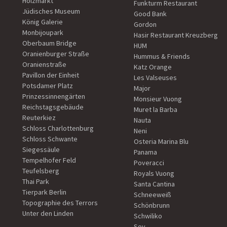
Holzmarkt
Funkturm Restaurant
Jüdisches Museum
Good Bank
König Galerie
Gordon
Monbijoupark
Hasir Restaurant Kreuzberg
Oberbaum Bridge
HUM
Oranienburger Straße
Hummus & Friends
Oranienstraße
Katz Orange
Pavillon der Einheit
Les Valseuses
Potsdamer Platz
Major
Prinzessinnengärten
Monsieur Vuong
Reichstagsgebäude
Muret la Barba
Reuterkiez
Nauta
Schloss Charlottenburg
Neni
Schloss Schwante
Osteria Marina Blu
Siegessäule
Panama
Tempelhofer Feld
Poveracci
Teufelsberg
Royals Vuong
Thai Park
Santa Cantina
Tierpark Berlin
Schneeweiß
Topographie des Terrors
Schönbrunn
Unter den Linden
Schwiliko
Soy