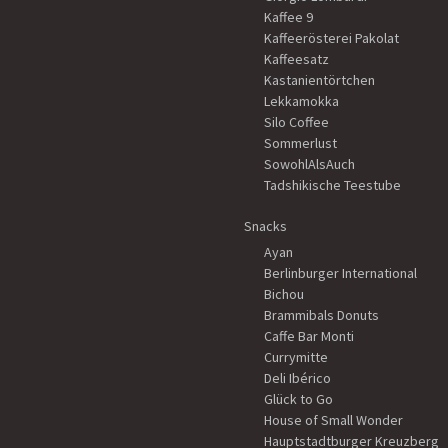
Kaffee 9
Kaffeerösterei Pakolat
Kaffeesatz
Kastanientörtchen
Lekkamokka
Silo Coffee
Sommerlust
SowohlAlsAuch
Tadshikische Teestube
Snacks
Ayan
Berlinburger International
Bichou
Brammibals Donuts
Caffe Bar Monti
Currymitte
Deli Ibérico
Glück to Go
House of Small Wonder
Hauptstadtburger Kreuzberg