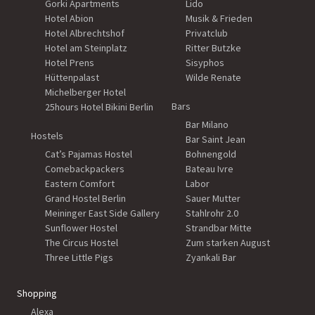
Gorki Apartments
Lido
Hotel Abion
Musik & Frieden
Hotel Albrechtshof
Privatclub
Hotel am Steinplatz
Ritter Butzke
Hotel Prens
Sisyphos
Hüttenpalast
Wilde Renate
Michelberger Hotel
Bars
25hours Hotel Bikini Berlin
Bar Milano
Hostels
Bar Saint Jean
Cat’s Pajamas Hostel
Bohnengold
Comebackpackers
Bateau Ivre
Eastern Comfort
Labor
Grand Hostel Berlin
Sauer Mutter
Meininger East Side Gallery
Stahlrohr 2.0
Sunflower Hostel
Strandbar Mitte
The Circus Hostel
Zum starken August
Three Little Pigs
Zyankali Bar
Shopping
Alexa