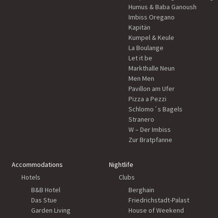
Humus & Baba Ganoush
Imbiss Oregano
Kapitän
Kumpel & Keule
La Boulange
Let it be
Markthalle Neun
Men Men
Pavillon am Ufer
Pizza a Pezzi
Schlomo´s Bagels
Stranero
W – Der Imbiss
Zur Bratpfanne
Accommodations
Nightlife
Hotels
Clubs
B&B Hotel
Berghain
Das Stue
Friedrichstadt-Palast
Garden Living
House of Weekend