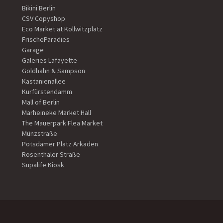
Bikini Berlin
CSV Copyshop
Eco Market at Kollwitzplatz
FrischeParadies
Garage
Galeries Lafayette
Goldhahn & Sampson
Kastanienallee
Kurfürstendamm
Mall of Berlin
Marheineke Market Hall
The Mauerpark Flea Market
Münzstraße
Potsdamer Platz Arkaden
Rosenthaler Straße
Supalife Kiosk