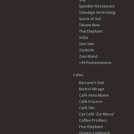
Spindler Restaurant
Ständige Vertretung
Sucre et Sel
Takumi Nine
Thai Elephant
Volta
Yam Yam
Zenkichi
Zum Mond
+39 Piutrentanove
Cafes
Barcomi’s Deli
Bistrot Mirage
Café Anna Blume
Café It’sLove
Café Oliv
Cat Café ‘Zur Mieze’
Coffee Profilers
Five Elephant
Giorgio Lombardi