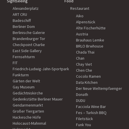
Sightseeing
Food
Alexanderplatz
Restaurant
ART CRU
Aiko
Badeschiff
Alpenstück
Berliner Dom
Alte Fischerhütte
Berlinische Galerie
Austria
Brandenburger Tor
Brauhaus Lemke
Checkpoint Charlie
BRLO Brwhouse
East Side Gallery
Chada Thai
Fernsehturm
Chan
FIT
Chay Viet
Friedrich-Ludwig-Jahn-Sportpark
Chen Che
Funkturm
Cocolo Ramen
Gärten der Welt
Data Kitchen
Gay Museum
Der Neue Weltempfaenger
Gedächtniskirche
Donath
Gedenkstätte Berliner Mauer
DUDU
Gendarmenmarkt
Facciola Wine Bar
Großer Tiergarten
Fes – Turkish BBQ
Hackesche Höfe
Filetstück
Holocaust-Mahnmal
Funk You