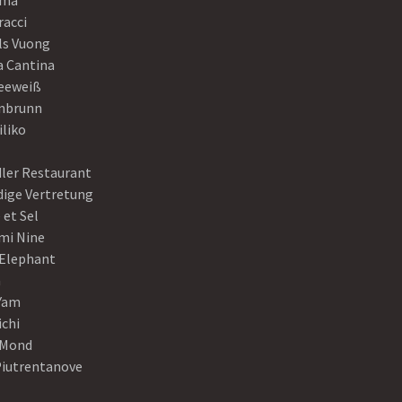
ama
racci
ls Vuong
a Cantina
eeweiß
nbrunn
iliko
dler Restaurant
dige Vertretung
 et Sel
mi Nine
 Elephant
a
Yam
ichi
Mond
Piutrentanove