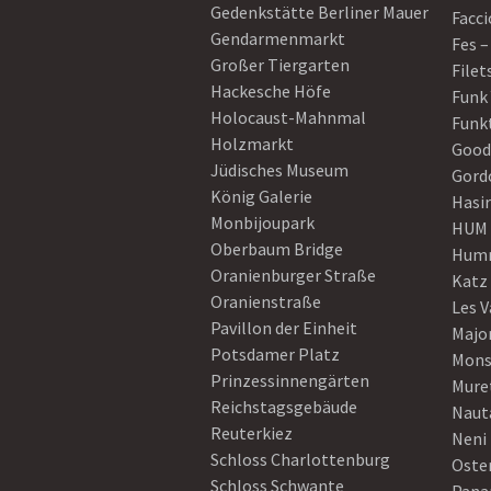
Gedenkstätte Berliner Mauer
Facci
Gendarmenmarkt
Fes –
Großer Tiergarten
Filet
Hackesche Höfe
Funk
Holocaust-Mahnmal
Funk
Holzmarkt
Good
Jüdisches Museum
Gord
König Galerie
Hasi
Monbijoupark
HUM
Oberbaum Bridge
Humm
Oranienburger Straße
Katz
Oranienstraße
Les V
Pavillon der Einheit
Majo
Potsdamer Platz
Mons
Prinzessinnengärten
Mure
Reichstagsgebäude
Naut
Reuterkiez
Neni
Schloss Charlottenburg
Oster
Schloss Schwante