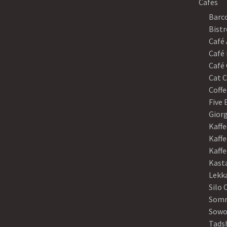
Cafes
Barco
Bistr
Café
Café 
Café 
Cat C
Coffe
Five
Gior
Kaffe
Kaffe
Kaff
Kast
Lekk
Silo 
Somm
Sowo
Tads