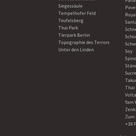
Pan
Siegessäule
Pove
Tempelhofer Feld
Roya
Teufelsberg
Sant
Thai Park
Schn
Tierpark Berlin
Schö
Topographie des Terrors
Schw
Unter den Linden
Soy
Spin
Stän
Sucre
Taku
Thai
Volt
Yam 
Zenk
Zum 
+39 