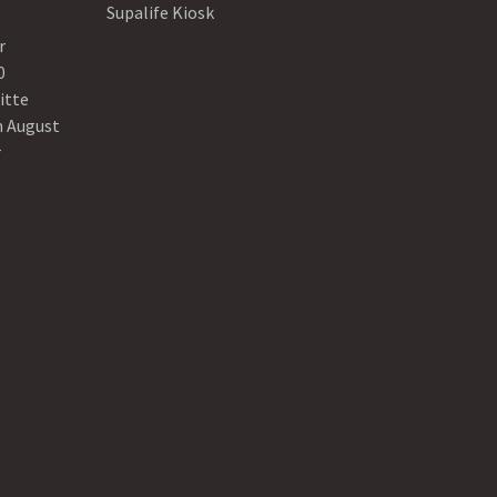
Supalife Kiosk
r
0
itte
n August
r