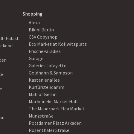
Shopping
Alexa
Bikini Berlin
CSV Copyshop
dt-Palast
Eco Market at Kollwitzplatz
eekend
FrischeParadies
Garage
eden
Galeries Lafayette
Goldhahn & Sampson
ke
Kastanienallee
Kurfürstendamm
e
Mall of Berlin
Marheineke Market Hall
The Mauerpark Flea Market
Münzstraße
ean
Potsdamer Platz Arkaden
d
Rosenthaler Straße