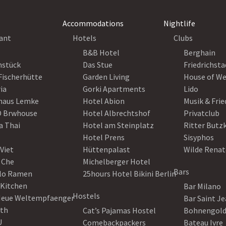
Accommodations
Nightlife
ant
Hotels
Clubs
B&B Hotel
Berghain
nstück
Das Stue
Friedrichsta
Fischerhütte
Garden Living
House of W
ia
Gorki Apartments
Lido
haus Lemke
Hotel Abion
Musik & Fri
 Brwhouse
Hotel Albrechtshof
Privatclub
a Thai
Hotel am Steinplatz
Ritter Butz
Hotel Prens
Sisyphos
Viet
Hüttenpalast
Wilde Renat
 Che
Michelberger Hotel
Bars
lo Ramen
25hours Hotel Bikini Berlin
 Kitchen
Bar Milano
Hostels
Neue Weltempfaenger
Bar Saint J
th
Cat’s Pajamas Hostel
Bohnengol
U
Comebackpackers
Bateau Ivre