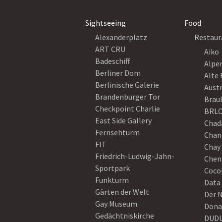
Sightseeing
Food
Alexanderplatz
Restaur
ART CRU
Aiko
Badeschiff
Alpe
Berliner Dom
Alte 
Berlinische Galerie
Austr
Brandenburger Tor
Brau
Checkpoint Charlie
BRLO
East Side Gallery
Chad
Fernsehturm
Chan
FIT
Chay 
Friedrich-Ludwig-Jahn-
Chen
Sportpark
Coco
Funkturm
Data
Gärten der Welt
Der 
Gay Museum
Dona
Gedächtniskirche
DUD