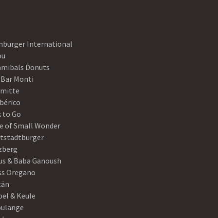
nburger International
ou
mibals Donuts
 Bar Monti
ymitte
Ibérico
 to Go
e of Small Wonder
tstadtburger
zberg
s & Baba Ganoush
ss Oregano
tän
el & Keule
oulange