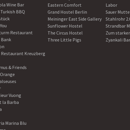
ola Wine Bar
Eastern Comfort
Labor
 Turkish BBQ
Grand Hostel Berlin
Sauer Mutte
stück
Meininger East Side Gallery
Stahlrohr 2.
 You
Sunflower Hostel
Strandbar M
turm Restaurant
The Circus Hostel
Zum starke
 Bank
Three Little Pigs
Zyankali Ba
on
r Restaurant Kreuzberg
us & Friends
 Orange
alseuses
r
ieur Vuong
t la Barba
a
ia Marina Blu