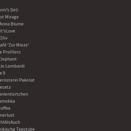
mi’s Deli
ot Mirage
 Anna Blume
It’sLove
Oliv
afé ‘Zur Mieze’
e Profilers
 Elephant
gio Lombardi
e 9
erösterei Pakolat
eesatz
anientörtchen
amokka
Coffee
erlust
hlAlsAuch
hikische Teestube