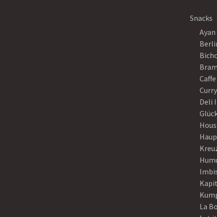
Snacks
Ayan
Berli
Bich
Bram
Caffe
Curr
Deli 
Glück
Hous
Haup
Kreu
Humu
Imbi
Kapi
Kump
La B