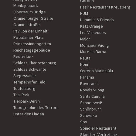
Gordon
Monbijoupark
Hasir Restaurant Kreuzberg
Oberbaum Bridge
HUM
Oranienburger Straße
Hummus & Friends
Oranienstraße
Katz Orange
Pavillon der Einheit
Les Valseuses
Potsdamer Platz
Major
Prinzessinnengärten
Monsieur Vuong
Reichstagsgebäude
Muret la Barba
Reuterkiez
Nauta
Schloss Charlottenburg
Neni
Schloss Schwante
Osteria Marina Blu
Siegessäule
Panama
Tempelhofer Feld
Poveracci
Teufelsberg
Royals Vuong
Thai Park
Santa Cantina
Tierpark Berlin
Schneeweiß
Topographie des Terrors
Schönbrunn
Unter den Linden
Schwiliko
Soy
Spindler Restaurant
Ständige Vertretung