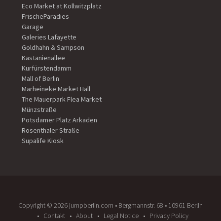
Eco Market at Kollwitzplatz
FrischeParadies
Garage
Galeries Lafayette
Goldhahn & Sampson
Kastanienallee
Kurfürstendamm
Mall of Berlin
Marheineke Market Hall
The Mauerpark Flea Market
Münzstraße
Potsdamer Platz Arkaden
Rosenthaler Straße
Supalife Kiosk
Copyright ©️ 2026 jumpberlin.com • Bergmannstr. 68 • 10961 Berlin
Contakt
About
Legal Notice
Privacy Policy