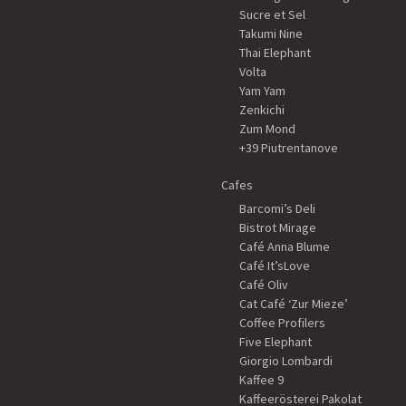
Sucre et Sel
Takumi Nine
Thai Elephant
Volta
Yam Yam
Zenkichi
Zum Mond
+39 Piutrentanove
Cafes
Barcomi’s Deli
Bistrot Mirage
Café Anna Blume
Café It’sLove
Café Oliv
Cat Café ‘Zur Mieze’
Coffee Profilers
Five Elephant
Giorgio Lombardi
Kaffee 9
Kaffeerösterei Pakolat