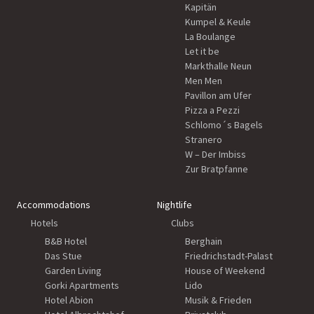
Kapitän
Kumpel & Keule
La Boulange
Let it be
Markthalle Neun
Men Men
Pavillon am Ufer
Pizza a Pezzi
Schlomo´s Bagels
Stranero
W – Der Imbiss
Zur Bratpfanne
Accommodations
Nightlife
Hotels
Clubs
B&B Hotel
Berghain
Das Stue
Friedrichstadt-Palast
Garden Living
House of Weekend
Gorki Apartments
Lido
Hotel Abion
Musik & Frieden