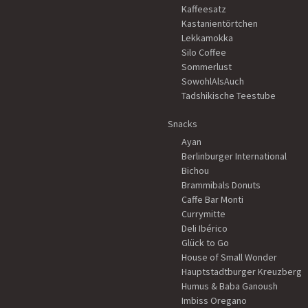
Kaffeesatz
Kastanientörtchen
Lekkamokka
Silo Coffee
Sommerlust
SowohlAlsAuch
Tadshikische Teestube
Snacks
Ayan
Berlinburger International
Bichou
Brammibals Donuts
Caffe Bar Monti
Currymitte
Deli Ibérico
Glück to Go
House of Small Wonder
Hauptstadtburger Kreuzberg
Humus & Baba Ganoush
Imbiss Oregano