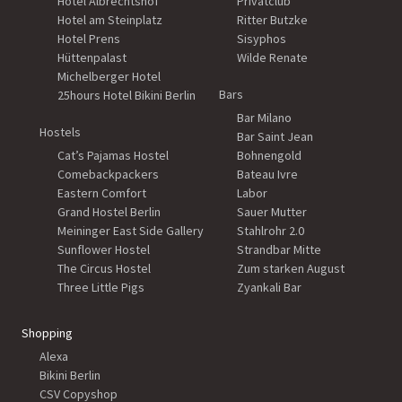
Hotel Albrechtshof
Privatclub
Hotel am Steinplatz
Ritter Butzke
Hotel Prens
Sisyphos
Hüttenpalast
Wilde Renate
Michelberger Hotel
Bars
25hours Hotel Bikini Berlin
Bar Milano
Hostels
Bar Saint Jean
Cat’s Pajamas Hostel
Bohnengold
Comebackpackers
Bateau Ivre
Eastern Comfort
Labor
Grand Hostel Berlin
Sauer Mutter
Meininger East Side Gallery
Stahlrohr 2.0
Sunflower Hostel
Strandbar Mitte
The Circus Hostel
Zum starken August
Three Little Pigs
Zyankali Bar
Shopping
Alexa
Bikini Berlin
CSV Copyshop