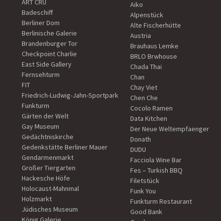
ART CRU
Aiko
Badeschiff
Alpenstück
Berliner Dom
Alte Fischerhütte
Berlinische Galerie
Austria
Brandenburger Tor
Brauhaus Lemke
Checkpoint Charlie
BRLO Brwhouse
East Side Gallery
Chada Thai
Fernsehturm
Chan
FIT
Chay Viet
Friedrich-Ludwig-Jahn-Sportpark
Chen Che
Funkturm
Cocolo Ramen
Gärten der Welt
Data Kitchen
Gay Museum
Der Neue Weltempfaenger
Gedächtniskirche
Donath
Gedenkstätte Berliner Mauer
DUDU
Gendarmenmarkt
Facciola Wine Bar
Großer Tiergarten
Fes – Turkish BBQ
Hackesche Höfe
Filetstück
Holocaust-Mahnmal
Funk You
Holzmarkt
Funkturm Restaurant
Jüdisches Museum
Good Bank
König Galerie