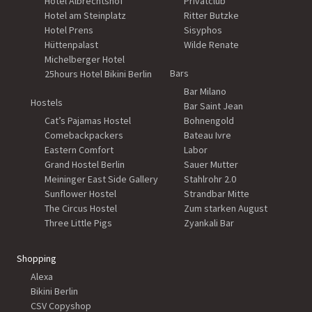
Hotel Albrechtshof
Privatclub
Hotel am Steinplatz
Ritter Butzke
Hotel Prens
Sisyphos
Hüttenpalast
Wilde Renate
Michelberger Hotel
Bars
25hours Hotel Bikini Berlin
Bar Milano
Hostels
Bar Saint Jean
Cat’s Pajamas Hostel
Bohnengold
Comebackpackers
Bateau Ivre
Eastern Comfort
Labor
Grand Hostel Berlin
Sauer Mutter
Meininger East Side Gallery
Stahlrohr 2.0
Sunflower Hostel
Strandbar Mitte
The Circus Hostel
Zum starken August
Three Little Pigs
Zyankali Bar
Shopping
Alexa
Bikini Berlin
CSV Copyshop