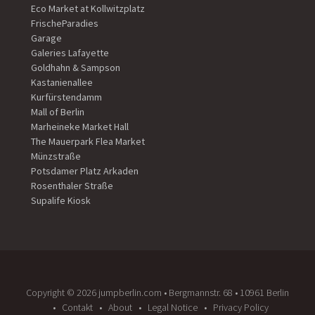
Eco Market at Kollwitzplatz
FrischeParadies
Garage
Galeries Lafayette
Goldhahn & Sampson
Kastanienallee
Kurfürstendamm
Mall of Berlin
Marheineke Market Hall
The Mauerpark Flea Market
Münzstraße
Potsdamer Platz Arkaden
Rosenthaler Straße
Supalife Kiosk
Copyright ©️ 2026 jumpberlin.com • Bergmannstr. 68 • 10961 Berlin
Contakt
About
Legal Notice
Privacy Policy