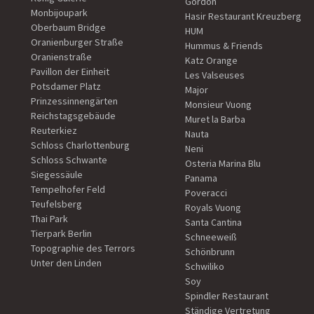
Gordon
Monbijoupark
Hasir Restaurant Kreuzberg
Oberbaum Bridge
HUM
Oranienburger Straße
Hummus & Friends
Oranienstraße
Katz Orange
Pavillon der Einheit
Les Valseuses
Potsdamer Platz
Major
Prinzessinnengärten
Monsieur Vuong
Reichstagsgebäude
Muret la Barba
Reuterkiez
Nauta
Schloss Charlottenburg
Neni
Schloss Schwante
Osteria Marina Blu
Siegessäule
Panama
Tempelhofer Feld
Poveracci
Teufelsberg
Royals Vuong
Thai Park
Santa Cantina
Tierpark Berlin
Schneeweiß
Topographie des Terrors
Schönbrunn
Unter den Linden
Schwiliko
Soy
Spindler Restaurant
Ständige Vertretung