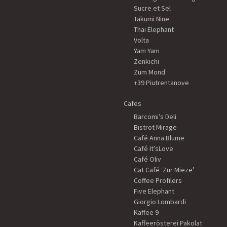
Sucre et Sel
Takumi Nine
Thai Elephant
Volta
Yam Yam
Zenkichi
Zum Mond
+39 Piutrentanove
Cafes
Barcomi’s Deli
Bistrot Mirage
Café Anna Blume
Café It’sLove
Café Oliv
Cat Café ‘Zur Mieze’
Coffee Profilers
Five Elephant
Giorgio Lombardi
Kaffee 9
Kaffeerösterei Pakolat