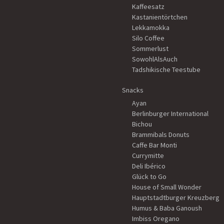
Kaffeesatz
Kastanientörtchen
Lekkamokka
Silo Coffee
Sommerlust
SowohlAlsAuch
Tadshikische Teestube
Snacks
Ayan
Berlinburger International
Bichou
Brammibals Donuts
Caffe Bar Monti
Currymitte
Deli Ibérico
Glück to Go
House of Small Wonder
Hauptstadtburger Kreuzberg
Humus & Baba Ganoush
Imbiss Oregano