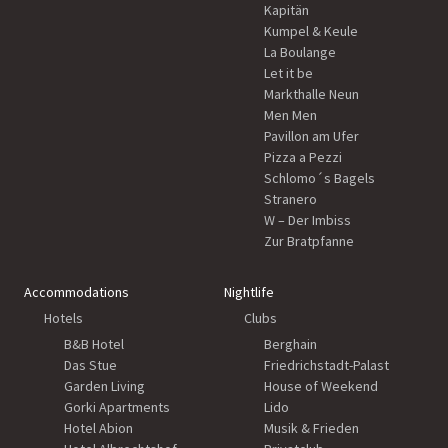
Kapitän
Kumpel & Keule
La Boulange
Let it be
Markthalle Neun
Men Men
Pavillon am Ufer
Pizza a Pezzi
Schlomo´s Bagels
Stranero
W – Der Imbiss
Zur Bratpfanne
Accommodations
Nightlife
Hotels
Clubs
B&B Hotel
Berghain
Das Stue
Friedrichstadt-Palast
Garden Living
House of Weekend
Gorki Apartments
Lido
Hotel Abion
Musik & Frieden