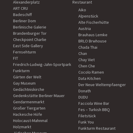
Alexanderplatz
Restaurant
ART CRU
Aiko
Badeschiff
Alpenstück
Berliner Dom
Alte Fischerhütte
Berlinische Galerie
Austria
Brandenburger Tor
Brauhaus Lemke
Checkpoint Charlie
BRLO Brwhouse
East Side Gallery
Chada Thai
Fernsehturm
Chan
FIT
Chay Viet
Friedrich-Ludwig-Jahn-Sportpark
Chen Che
Funkturm
Cocolo Ramen
Gärten der Welt
Data Kitchen
Gay Museum
Der Neue Weltempfaenger
Gedächtniskirche
Donath
Gedenkstätte Berliner Mauer
DUDU
Gendarmenmarkt
Facciola Wine Bar
Großer Tiergarten
Fes – Turkish BBQ
Hackesche Höfe
Filetstück
Holocaust-Mahnmal
Funk You
Holzmarkt
Funkturm Restaurant