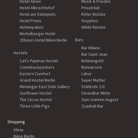
Hotel Abion
Musik & Frieden
Hotel Albrechtshof
Privatclub
Hotel am Steinplatz
Ritter Butzke
Hotel Prens
Sisyphos
Hüttenpalast
Wilde Renate
Michelberger Hotel
Bars
25hours Hotel Bikini Berlin
Bar Milano
Hostels
Bar Saint Jean
Cat’s Pajamas Hostel
Bohnengold
Comebackpackers
Bateau Ivre
Eastern Comfort
Labor
Grand Hostel Berlin
Sauer Mutter
Meininger East Side Gallery
Stahlrohr 2.0
Sunflower Hostel
Strandbar Mitte
The Circus Hostel
Zum starken August
Three Little Pigs
Zyankali Bar
Shopping
Alexa
Bikini Berlin