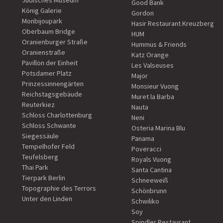
Jüdisches Museum
Good Bank
König Galerie
Gordon
Monbijoupark
Hasir Restaurant Kreuzberg
Oberbaum Bridge
HUM
Oranienburger Straße
Hummus & Friends
Oranienstraße
Katz Orange
Pavillon der Einheit
Les Valseuses
Potsdamer Platz
Major
Prinzessinnengärten
Monsieur Vuong
Reichstagsgebäude
Muret la Barba
Reuterkiez
Nauta
Schloss Charlottenburg
Neni
Schloss Schwante
Osteria Marina Blu
Siegessäule
Panama
Tempelhofer Feld
Poveracci
Teufelsberg
Royals Vuong
Thai Park
Santa Cantina
Tierpark Berlin
Schneeweiß
Topographie des Terrors
Schönbrunn
Unter den Linden
Schwiliko
Soy
Spindler Restaurant