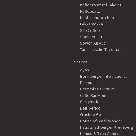
Kaffeerösterei Pakolat
Kaffeesatz
Kastanientörtchen
Lekkamokka
Silo Coffee
Sommerlust
SowohlAlsAuch
Tadshikische Teestube
Snacks
Ayan
Berlinburger International
Bichou
Brammibals Donuts
Caffe Bar Monti
Currymitte
Deli Ibérico
Glück to Go
House of Small Wonder
Hauptstadtburger Kreuzberg
Humus & Baba Ganoush