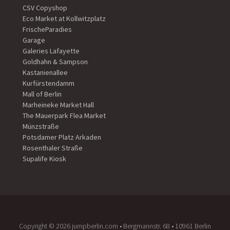
CSV Copyshop
Eco Market at Kollwitzplatz
FrischeParadies
Garage
Galeries Lafayette
Goldhahn & Sampson
Kastanienallee
Kurfürstendamm
Mall of Berlin
Marheineke Market Hall
The Mauerpark Flea Market
Münzstraße
Potsdamer Platz Arkaden
Rosenthaler Straße
Supalife Kiosk
Copyright ©️ 2026 jumpberlin.com • Bergmannstr. 68 • 10961 Berlin