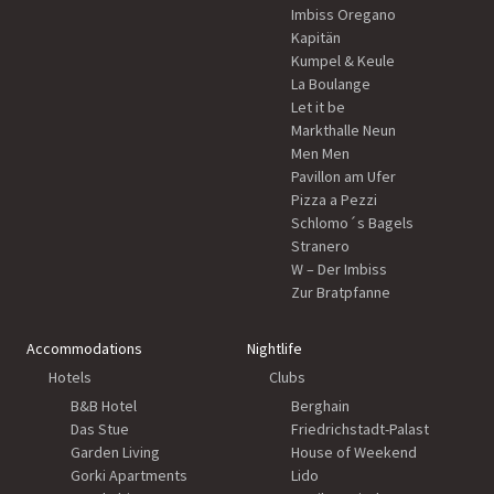
Imbiss Oregano
Kapitän
Kumpel & Keule
La Boulange
Let it be
Markthalle Neun
Men Men
Pavillon am Ufer
Pizza a Pezzi
Schlomo´s Bagels
Stranero
W – Der Imbiss
Zur Bratpfanne
Accommodations
Nightlife
Hotels
Clubs
B&B Hotel
Berghain
Das Stue
Friedrichstadt-Palast
Garden Living
House of Weekend
Gorki Apartments
Lido