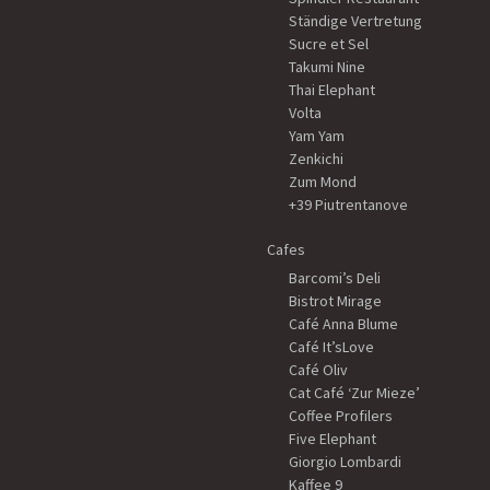
Ständige Vertretung
Sucre et Sel
Takumi Nine
Thai Elephant
Volta
Yam Yam
Zenkichi
Zum Mond
+39 Piutrentanove
Cafes
Barcomi’s Deli
Bistrot Mirage
Café Anna Blume
Café It’sLove
Café Oliv
Cat Café ‘Zur Mieze’
Coffee Profilers
Five Elephant
Giorgio Lombardi
Kaffee 9