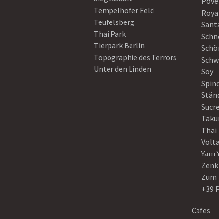
Pove
Tempelhofer Feld
Roya
Teufelsberg
Sant
Thai Park
Schn
Tierpark Berlin
Schö
Topographie des Terrors
Schw
Unter den Linden
Soy
Spin
Stän
Sucre
Taku
Thai
Volt
Yam 
Zenk
Zum 
+39 
Cafes