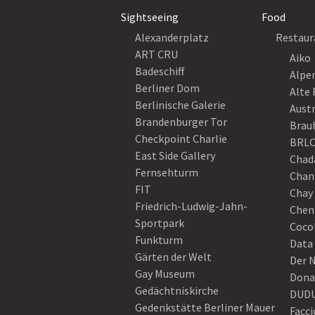
Sightseeing
Food
Alexanderplatz
Restaur
ART CRU
Aiko
Badeschiff
Alpe
Berliner Dom
Alte 
Berlinische Galerie
Austr
Brandenburger Tor
Brau
Checkpoint Charlie
BRLO
East Side Gallery
Chad
Fernsehturm
Chan
FIT
Chay 
Friedrich-Ludwig-Jahn-
Chen
Sportpark
Coco
Funkturm
Data
Gärten der Welt
Der 
Gay Museum
Dona
Gedächtniskirche
DUD
Gedenkstätte Berliner Mauer
Facci