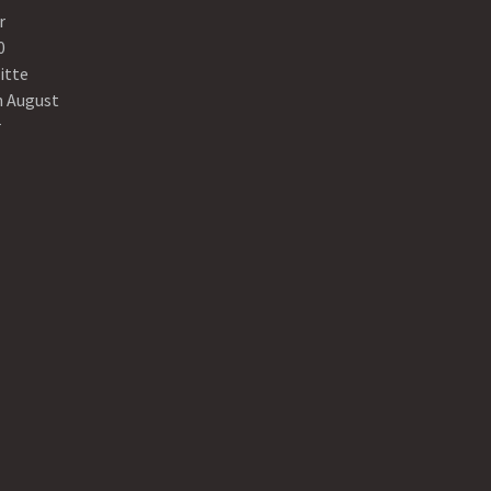
r
0
itte
n August
r