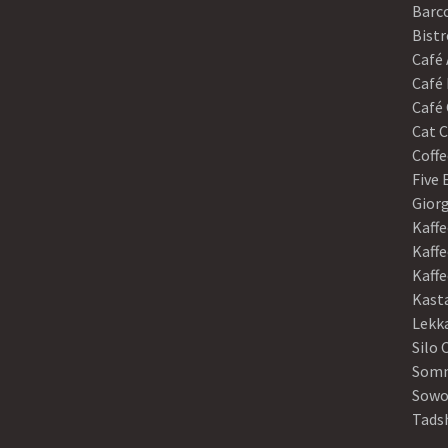
Barco
Bistr
Café
Café 
Café 
Cat C
Coffe
Five
Gior
Kaffe
Kaffe
Kaff
Kast
Lekk
Silo 
Somm
Sowo
Tads