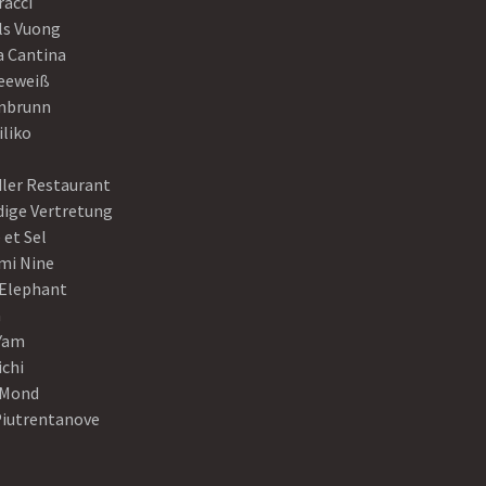
racci
ls Vuong
a Cantina
eeweiß
nbrunn
iliko
dler Restaurant
dige Vertretung
 et Sel
mi Nine
 Elephant
a
Yam
ichi
Mond
Piutrentanove