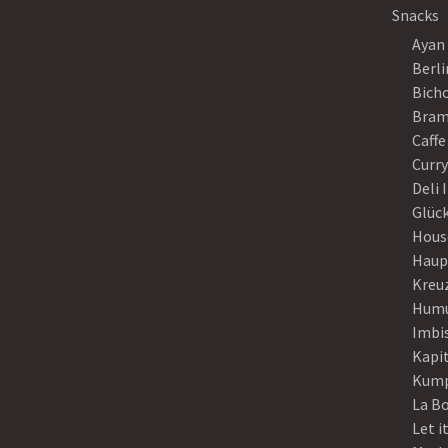
Snacks
Ayan
Berli
Bich
Bram
Caffe
Curr
Deli 
Glück
Hous
Haup
Kreu
Humu
Imbi
Kapi
Kump
La B
Let i