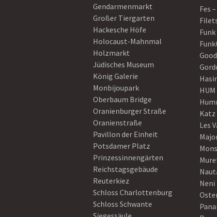
Gendarmenmarkt
Fes –
Großer Tiergarten
Filet
Hackesche Höfe
Funk
Holocaust-Mahnmal
Funk
Holzmarkt
Good
Jüdisches Museum
Gord
König Galerie
Hasi
Monbijoupark
HUM
Oberbaum Bridge
Humm
Oranienburger Straße
Katz
Oranienstraße
Les V
Pavillon der Einheit
Majo
Potsdamer Platz
Mons
Prinzessinnengärten
Mure
Reichstagsgebäude
Naut
Reuterkiez
Neni
Schloss Charlottenburg
Oster
Schloss Schwante
Pan
Siegessäule