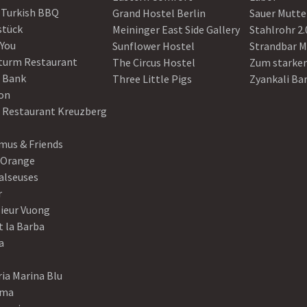
 Turkish BBQ
Grand Hostel Berlin
Sauer Mutte
stück
Meininger East Side Gallery
Stahlrohr 2.
 You
Sunflower Hostel
Strandbar M
turm Restaurant
The Circus Hostel
Zum starke
 Bank
Three Little Pigs
Zyankali Ba
on
r Restaurant Kreuzberg
us & Friends
 Orange
alseuses
r
ieur Vuong
t la Barba
a
ia Marina Blu
ama