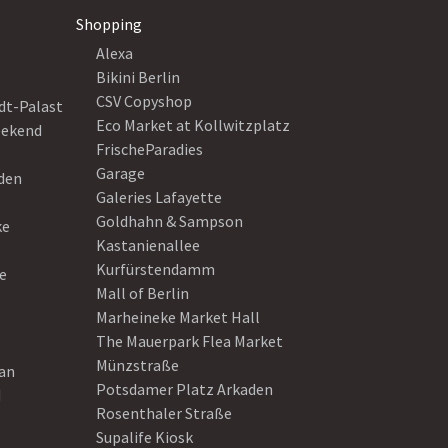
Shopping
Alexa
Bikini Berlin
CSV Copyshop
dt-Palast
Eco Market at Kollwitzplatz
eekend
FrischeParadies
Garage
eden
Galeries Lafayette
Goldhahn & Sampson
ke
Kastanienallee
Kurfürstendamm
e
Mall of Berlin
Marheineke Market Hall
The Mauerpark Flea Market
Münzstraße
ean
Potsdamer Platz Arkaden
d
Rosenthaler Straße
Supalife Kiosk