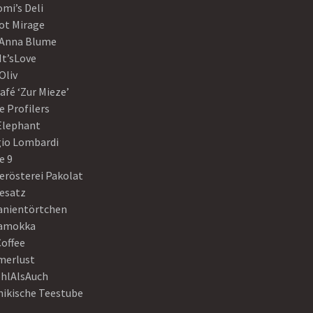
mi’s Deli
ot Mirage
 Anna Blume
It’sLove
Oliv
afé ‘Zur Mieze’
e Profilers
 Elephant
gio Lombardi
e 9
erösterei Pakolat
eesatz
anientörtchen
amokka
Coffee
erlust
hlAlsAuch
hikische Teestube