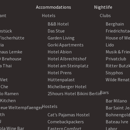
Accommodations
Nightlife
ant
Hotels
Clubs
B&B Hotel
Berghain
nstück
Das Stue
Friedrichsta
Fischerhütte
Garden Living
House of W
ia
Gorki Apartments
Lido
haus Lemke
Hotel Abion
Musik & Fri
 Brwhouse
Hotel Albrechtshof
Privatclub
a Thai
Hotel am Steinplatz
Ritter Butz
Hotel Prens
Sisyphos
Viet
Hüttenpalast
Wilde Renat
 Che
Michelberger Hotel
Bars
lo Ramen
25hours Hotel Bikini Berlin
 Kitchen
Bar Milano
Hostels
Neue Weltempfaenger
Bar Saint J
th
Cat’s Pajamas Hostel
Bohnengol
U
Comebackpackers
Bateau Ivre
ola Wine Bar
Eastern Comfort
Labor