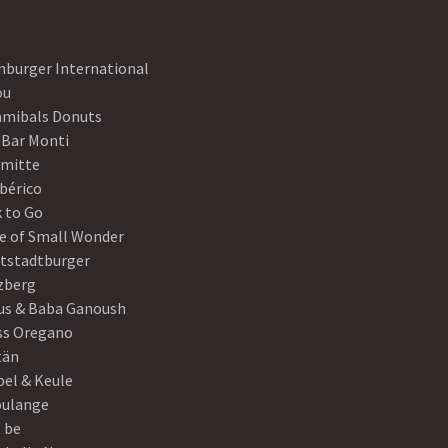
nburger International
ou
mibals Donuts
 Bar Monti
ymitte
Ibérico
 to Go
e of Small Wonder
tstadtburger
zberg
s & Baba Ganoush
ss Oregano
tän
el & Keule
oulange
t be