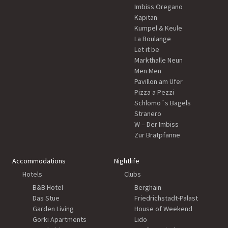
Imbiss Oregano
Kapitän
Kumpel & Keule
La Boulange
Let it be
Markthalle Neun
Men Men
Pavillon am Ufer
Pizza a Pezzi
Schlomo´s Bagels
Stranero
W – Der Imbiss
Zur Bratpfanne
Accommodations
Nightlife
Hotels
Clubs
B&B Hotel
Berghain
Das Stue
Friedrichstadt-Palast
Garden Living
House of Weekend
Gorki Apartments
Lido