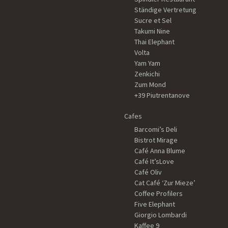
Ständige Vertretung
Sucre et Sel
Takumi Nine
Thai Elephant
Volta
Yam Yam
Zenkichi
Zum Mond
+39 Piutrentanove
Cafes
Barcomi’s Deli
Bistrot Mirage
Café Anna Blume
Café It’sLove
Café Oliv
Cat Café ‘Zur Mieze’
Coffee Profilers
Five Elephant
Giorgio Lombardi
Kaffee 9