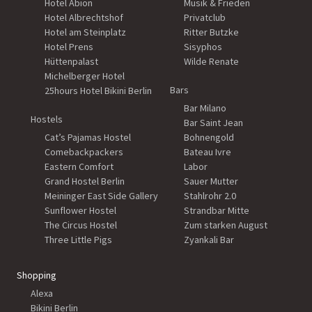
Hotel Abion
Musik & Frieden
Hotel Albrechtshof
Privatclub
Hotel am Steinplatz
Ritter Butzke
Hotel Prens
Sisyphos
Hüttenpalast
Wilde Renate
Michelberger Hotel
Bars
25hours Hotel Bikini Berlin
Bar Milano
Hostels
Bar Saint Jean
Cat’s Pajamas Hostel
Bohnengold
Comebackpackers
Bateau Ivre
Eastern Comfort
Labor
Grand Hostel Berlin
Sauer Mutter
Meininger East Side Gallery
Stahlrohr 2.0
Sunflower Hostel
Strandbar Mitte
The Circus Hostel
Zum starken August
Three Little Pigs
Zyankali Bar
Shopping
Alexa
Bikini Berlin