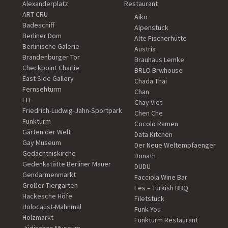
Alexanderplatz
Restaurant
ART CRU
Aiko
Badeschiff
Alpenstück
Berliner Dom
Alte Fischerhütte
Berlinische Galerie
Austria
Brandenburger Tor
Brauhaus Lemke
Checkpoint Charlie
BRLO Brwhouse
East Side Gallery
Chada Thai
Fernsehturm
Chan
FIT
Chay Viet
Friedrich-Ludwig-Jahn-Sportpark
Chen Che
Funkturm
Cocolo Ramen
Gärten der Welt
Data Kitchen
Gay Museum
Der Neue Weltempfaenger
Gedächtniskirche
Donath
Gedenkstätte Berliner Mauer
DUDU
Gendarmenmarkt
Facciola Wine Bar
Großer Tiergarten
Fes – Turkish BBQ
Hackesche Höfe
Filetstück
Holocaust-Mahnmal
Funk You
Holzmarkt
Funkturm Restaurant