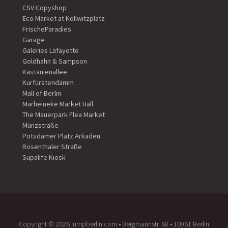
CSV Copyshop
Eco Market at Kollwitzplatz
FrischeParadies
Garage
Galeries Lafayette
Goldhahn & Sampson
Kastanienallee
Kurfürstendamm
Mall of Berlin
Marheineke Market Hall
The Mauerpark Flea Market
Münzstraße
Potsdamer Platz Arkaden
Rosenthaler Straße
Supalife Kiosk
Copyright ©️ 2026 jumpberlin.com • Bergmannstr. 68 • 10961 Berlin