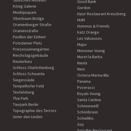
Jüdisches Museum
Good Bank
König Galerie
Gordon
Monbijoupark
Hasir Restaurant Kreuzberg
Oberbaum Bridge
HUM
Oranienburger Straße
Hummus & Friends
Oranienstraße
Katz Orange
Pavillon der Einheit
Les Valseuses
Potsdamer Platz
Major
Prinzessinnengärten
Monsieur Vuong
Reichstagsgebäude
Muret la Barba
Reuterkiez
Nauta
Schloss Charlottenburg
Neni
Schloss Schwante
Osteria Marina Blu
Siegessäule
Panama
Tempelhofer Feld
Poveracci
Teufelsberg
Royals Vuong
Thai Park
Santa Cantina
Tierpark Berlin
Schneeweiß
Topographie des Terrors
Schönbrunn
Unter den Linden
Schwiliko
Soy
Spindler Restaurant