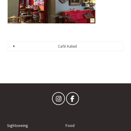
Café Kalwil
Sightseeing
Food