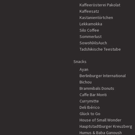
Kaffeerösterei Pakolat
Kaffeesatz
Kastanientörtchen
Lekkamokka
Silo Coffee
Sommerlust
SowohlAlsAuch
Tadshikische Teestube
Snacks
Ayan
Berlinburger International
Bichou
Brammibals Donuts
Caffe Bar Monti
Currymitte
Deli Ibérico
Glück to Go
House of Small Wonder
Hauptstadtburger Kreuzberg
Humus & Baba Ganoush