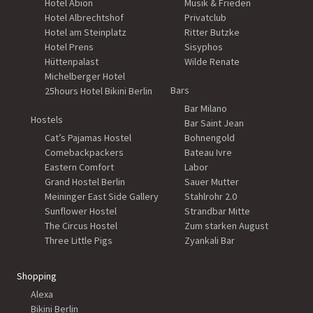
Hotel Abion
Musik & Frieden
Hotel Albrechtshof
Privatclub
Hotel am Steinplatz
Ritter Butzke
Hotel Prens
Sisyphos
Hüttenpalast
Wilde Renate
Michelberger Hotel
Bars
25hours Hotel Bikini Berlin
Bar Milano
Hostels
Bar Saint Jean
Cat’s Pajamas Hostel
Bohnengold
Comebackpackers
Bateau Ivre
Eastern Comfort
Labor
Grand Hostel Berlin
Sauer Mutter
Meininger East Side Gallery
Stahlrohr 2.0
Sunflower Hostel
Strandbar Mitte
The Circus Hostel
Zum starken August
Three Little Pigs
Zyankali Bar
Shopping
Alexa
Bikini Berlin