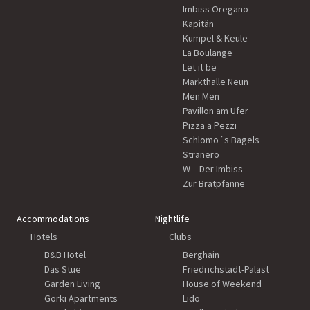
Imbiss Oregano
Kapitän
Kumpel & Keule
La Boulange
Let it be
Markthalle Neun
Men Men
Pavillon am Ufer
Pizza a Pezzi
Schlomo´s Bagels
Stranero
W – Der Imbiss
Zur Bratpfanne
Accommodations
Nightlife
Hotels
Clubs
B&B Hotel
Berghain
Das Stue
Friedrichstadt-Palast
Garden Living
House of Weekend
Gorki Apartments
Lido