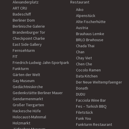
Alexanderplatz
Restaurant
ART CRU
Aiko
Badeschiff
Alpenstück
Berliner Dom
Alte Fischerhütte
Berlinische Galerie
Austria
Brandenburger Tor
Brauhaus Lemke
Checkpoint Charlie
BRLO Brwhouse
East Side Gallery
Chada Thai
Fernsehturm
Chan
FIT
Chay Viet
Friedrich-Ludwig-Jahn-Sportpark
Chen Che
Funkturm
Cocolo Ramen
Gärten der Welt
Data Kitchen
Gay Museum
Der Neue Weltempfaenger
Gedächtniskirche
Donath
Gedenkstätte Berliner Mauer
DUDU
Gendarmenmarkt
Facciola Wine Bar
Großer Tiergarten
Fes – Turkish BBQ
Hackesche Höfe
Filetstück
Holocaust-Mahnmal
Funk You
Holzmarkt
Funkturm Restaurant