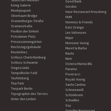
Jüdisches Museum
Good Bank
König Galerie
Gordon
Monbijoupark
Hasir Restaurant Kreuzberg
Oberbaum Bridge
HUM
Oranienburger Straße
Hummus & Friends
Oranienstraße
Katz Orange
Pavillon der Einheit
Les Valseuses
Potsdamer Platz
Major
Prinzessinnengärten
Monsieur Vuong
Reichstagsgebäude
Muret la Barba
Reuterkiez
Nauta
Schloss Charlottenburg
Neni
Schloss Schwante
Osteria Marina Blu
Siegessäule
Panama
Tempelhofer Feld
Poveracci
Teufelsberg
Royals Vuong
Thai Park
Santa Cantina
Tierpark Berlin
Schneeweiß
Topographie des Terrors
Schönbrunn
Unter den Linden
Schwiliko
Soy
Spindler Restaurant