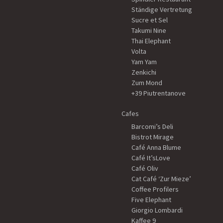
Ständige Vertretung
Sucre et Sel
Takumi Nine
Thai Elephant
Volta
Yam Yam
Zenkichi
Zum Mond
+39 Piutrentanove
Cafes
Barcomi’s Deli
Bistrot Mirage
Café Anna Blume
Café It’sLove
Café Oliv
Cat Café ‘Zur Mieze’
Coffee Profilers
Five Elephant
Giorgio Lombardi
Kaffee 9