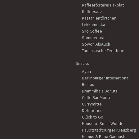
Kaffeerösterei Pakolat
Kaffeesatz
Kastanientörtchen
Lekkamokka
Silo Coffee
Sommerlust
SowohlAlsAuch
Tadshikische Teestube
Snacks
Ayan
Berlinburger International
Bichou
Brammibals Donuts
Caffe Bar Monti
Currymitte
Deli Ibérico
Glück to Go
House of Small Wonder
Hauptstadtburger Kreuzberg
Humus & Baba Ganoush