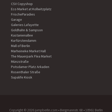
CSV Copyshop
Eco Market at Kollwitzplatz
FrischeParadies
Garage
Galeries Lafayette
Goldhahn & Sampson
Kastanienallee
Kurfürstendamm
Mall of Berlin
Marheineke Market Hall
The Mauerpark Flea Market
Münzstraße
Potsdamer Platz Arkaden
Rosenthaler Straße
Supalife Kiosk
Copyright ©️ 2026 jumpberlin.com • Bergmannstr. 68 • 10961 Berlin