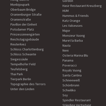
Gordon
Monbijoupark
Hasir Restaurant Kreuzberg
Oberbaum Bridge
HUM
Oranienburger Straße
Hummus & Friends
Oranienstraße
Katz Orange
Pavillon der Einheit
Les Valseuses
Potsdamer Platz
Major
Prinzessinnengärten
Monsieur Vuong
Reichstagsgebäude
Muret la Barba
Reuterkiez
Nauta
Schloss Charlottenburg
Neni
Schloss Schwante
Osteria Marina Blu
Siegessäule
Panama
Tempelhofer Feld
Poveracci
Teufelsberg
Royals Vuong
Thai Park
Santa Cantina
Tierpark Berlin
Schneeweiß
Topographie des Terrors
Schönbrunn
Unter den Linden
Schwiliko
Soy
Spindler Restaurant
Ständige Vertretung