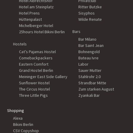
Hotel Albrechtshof
Privatclub
Hotel am Steinplatz
Ritter Butzke
Hotel Prens
Sisyphos
Hüttenpalast
Wilde Renate
Michelberger Hotel
Bars
25hours Hotel Bikini Berlin
Bar Milano
Hostels
Bar Saint Jean
Cat’s Pajamas Hostel
Bohnengold
Comebackpackers
Bateau Ivre
Eastern Comfort
Labor
Grand Hostel Berlin
Sauer Mutter
Meininger East Side Gallery
Stahlrohr 2.0
Sunflower Hostel
Strandbar Mitte
The Circus Hostel
Zum starken August
Three Little Pigs
Zyankali Bar
Shopping
Alexa
Bikini Berlin
CSV Copyshop