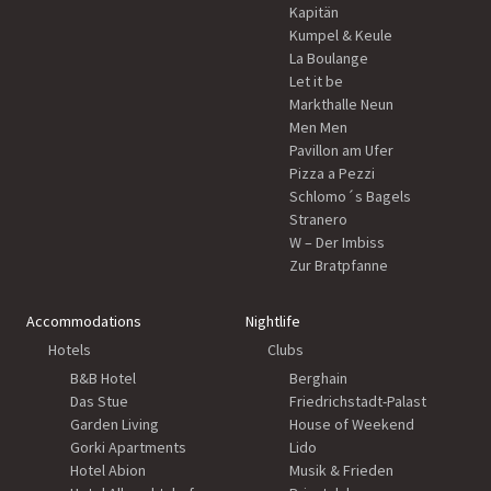
Kapitän
Kumpel & Keule
La Boulange
Let it be
Markthalle Neun
Men Men
Pavillon am Ufer
Pizza a Pezzi
Schlomo´s Bagels
Stranero
W – Der Imbiss
Zur Bratpfanne
Accommodations
Nightlife
Hotels
Clubs
B&B Hotel
Berghain
Das Stue
Friedrichstadt-Palast
Garden Living
House of Weekend
Gorki Apartments
Lido
Hotel Abion
Musik & Frieden