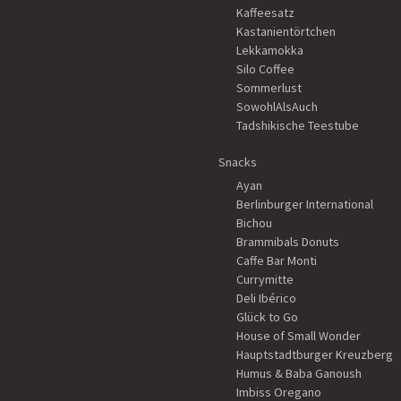
Kaffeesatz
Kastanientörtchen
Lekkamokka
Silo Coffee
Sommerlust
SowohlAlsAuch
Tadshikische Teestube
Snacks
Ayan
Berlinburger International
Bichou
Brammibals Donuts
Caffe Bar Monti
Currymitte
Deli Ibérico
Glück to Go
House of Small Wonder
Hauptstadtburger Kreuzberg
Humus & Baba Ganoush
Imbiss Oregano