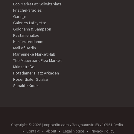
Eco Market at Kollwitzplatz
FrischeParadies
Garage
Galeries Lafayette
Goldhahn & Sampson
Kastanienallee
Kurfürstendamm
Mall of Berlin
Marheineke Market Hall
The Mauerpark Flea Market
Münzstraße
Potsdamer Platz Arkaden
Rosenthaler Straße
Supalife Kiosk
Copyright ©️ 2026 jumpberlin.com • Bergmannstr. 68 • 10961 Berlin
Contakt
About
Legal Notice
Privacy Policy