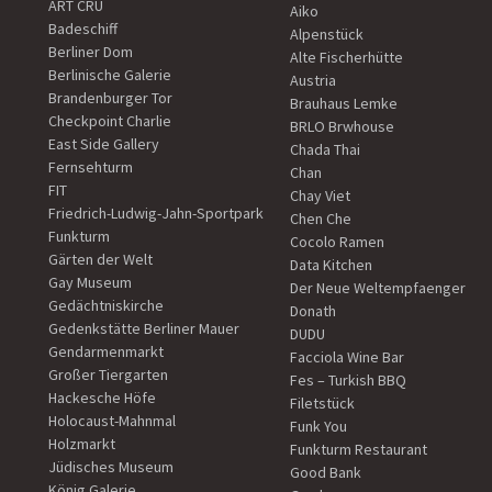
ART CRU
Aiko
Badeschiff
Alpenstück
Berliner Dom
Alte Fischerhütte
Berlinische Galerie
Austria
Brandenburger Tor
Brauhaus Lemke
Checkpoint Charlie
BRLO Brwhouse
East Side Gallery
Chada Thai
Fernsehturm
Chan
FIT
Chay Viet
Friedrich-Ludwig-Jahn-Sportpark
Chen Che
Funkturm
Cocolo Ramen
Gärten der Welt
Data Kitchen
Gay Museum
Der Neue Weltempfaenger
Gedächtniskirche
Donath
Gedenkstätte Berliner Mauer
DUDU
Gendarmenmarkt
Facciola Wine Bar
Großer Tiergarten
Fes – Turkish BBQ
Hackesche Höfe
Filetstück
Holocaust-Mahnmal
Funk You
Holzmarkt
Funkturm Restaurant
Jüdisches Museum
Good Bank
König Galerie