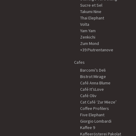
Sucre et Sel
Takumi Nine
Thai Elephant
Volta
Yam Yam
Zenkichi
Zum Mond
+39 Piutrentanove
Cafes
Barcomi’s Deli
Bistrot Mirage
Café Anna Blume
Café It’sLove
Café Oliv
Cat Café ‘Zur Mieze’
Coffee Profilers
Five Elephant
Giorgio Lombardi
Kaffee 9
Kaffeerösterei Pakolat