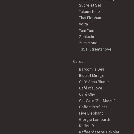
Sucre et Sel
Takumi Nine
Thai Elephant
Volta
Yam Yam
Zenkichi
Zum Mond
+39 Piutrentanove
Cafes
Barcomi’s Deli
Bistrot Mirage
Café Anna Blume
Café It’sLove
Café Oliv
Cat Café ‘Zur Mieze’
Coffee Profilers
Five Elephant
Giorgio Lombardi
Kaffee 9
Kaffeerösterei Pakolat