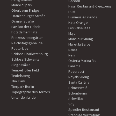
Gordon
Monbijoupark
Hasir Restaurant Kreuzberg
Oberbaum Bridge
HUM
Oranienburger Straße
Hummus & Friends
Oranienstraße
Katz Orange
Pavillon der Einheit
Les Valseuses
Potsdamer Platz
Major
Prinzessinnengärten
Monsieur Vuong
Reichstagsgebäude
Muret la Barba
Reuterkiez
Nauta
Schloss Charlottenburg
Neni
Schloss Schwante
Osteria Marina Blu
Siegessäule
Panama
Tempelhofer Feld
Poveracci
Teufelsberg
Royals Vuong
Thai Park
Santa Cantina
Tierpark Berlin
Schneeweiß
Topographie des Terrors
Schönbrunn
Unter den Linden
Schwiliko
Soy
Spindler Restaurant
Ständige Vertretung