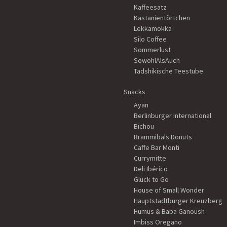
Kaffeesatz
Kastanientörtchen
Lekkamokka
Silo Coffee
Sommerlust
SowohlAlsAuch
Tadshikische Teestube
Snacks
Ayan
Berlinburger International
Bichou
Brammibals Donuts
Caffe Bar Monti
Currymitte
Deli Ibérico
Glück to Go
House of Small Wonder
Hauptstadtburger Kreuzberg
Humus & Baba Ganoush
Imbiss Oregano