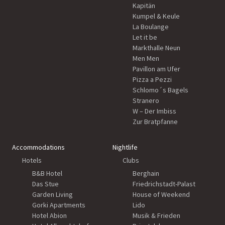
Kapitän
Kumpel & Keule
La Boulange
Let it be
Markthalle Neun
Men Men
Pavillon am Ufer
Pizza a Pezzi
Schlomo´s Bagels
Stranero
W – Der Imbiss
Zur Bratpfanne
Accommodations
Nightlife
Hotels
Clubs
B&B Hotel
Berghain
Das Stue
Friedrichstadt-Palast
Garden Living
House of Weekend
Gorki Apartments
Lido
Hotel Abion
Musik & Frieden