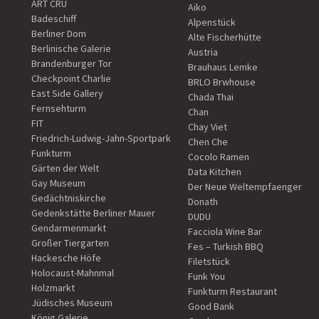
ART CRU
Aiko
Badeschiff
Alpenstück
Berliner Dom
Alte Fischerhütte
Berlinische Galerie
Austria
Brandenburger Tor
Brauhaus Lemke
Checkpoint Charlie
BRLO Brwhouse
East Side Gallery
Chada Thai
Fernsehturm
Chan
FIT
Chay Viet
Friedrich-Ludwig-Jahn-Sportpark
Chen Che
Funkturm
Cocolo Ramen
Gärten der Welt
Data Kitchen
Gay Museum
Der Neue Weltempfaenger
Gedächtniskirche
Donath
Gedenkstätte Berliner Mauer
DUDU
Gendarmenmarkt
Facciola Wine Bar
Großer Tiergarten
Fes – Turkish BBQ
Hackesche Höfe
Filetstück
Holocaust-Mahnmal
Funk You
Holzmarkt
Funkturm Restaurant
Jüdisches Museum
Good Bank
König Galerie