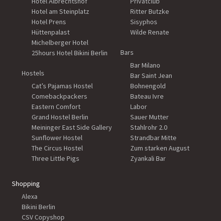
Hotel Albrechtshof
Privatclub
Hotel am Steinplatz
Ritter Butzke
Hotel Prens
Sisyphos
Hüttenpalast
Wilde Renate
Michelberger Hotel
Bars
25hours Hotel Bikini Berlin
Bar Milano
Hostels
Bar Saint Jean
Cat’s Pajamas Hostel
Bohnengold
Comebackpackers
Bateau Ivre
Eastern Comfort
Labor
Grand Hostel Berlin
Sauer Mutter
Meininger East Side Gallery
Stahlrohr 2.0
Sunflower Hostel
Strandbar Mitte
The Circus Hostel
Zum starken August
Three Little Pigs
Zyankali Bar
Shopping
Alexa
Bikini Berlin
CSV Copyshop