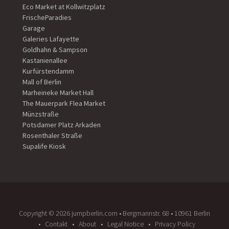
Eco Market at Kollwitzplatz
FrischeParadies
Garage
Galeries Lafayette
Goldhahn & Sampson
Kastanienallee
Kurfürstendamm
Mall of Berlin
Marheineke Market Hall
The Mauerpark Flea Market
Münzstraße
Potsdamer Platz Arkaden
Rosenthaler Straße
Supalife Kiosk
Copyright ©️ 2026 jumpberlin.com • Bergmannstr. 68 • 10961 Berlin
Contakt
About
Legal Notice
Privacy Policy