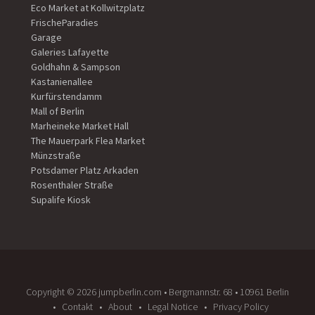
Eco Market at Kollwitzplatz
FrischeParadies
Garage
Galeries Lafayette
Goldhahn & Sampson
Kastanienallee
Kurfürstendamm
Mall of Berlin
Marheineke Market Hall
The Mauerpark Flea Market
Münzstraße
Potsdamer Platz Arkaden
Rosenthaler Straße
Supalife Kiosk
Copyright ©️ 2026 jumpberlin.com • Bergmannstr. 68 • 10961 Berlin
Contakt
About
Legal Notice
Privacy Policy