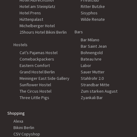
Hotel Albrechtshof
Privatclub
Hotel am Steinplatz
Ritter Butzke
Hotel Prens
Sisyphos
Hüttenpalast
Wilde Renate
Michelberger Hotel
Bars
25hours Hotel Bikini Berlin
Bar Milano
Hostels
Bar Saint Jean
Cat’s Pajamas Hostel
Bohnengold
Comebackpackers
Bateau Ivre
Eastern Comfort
Labor
Grand Hostel Berlin
Sauer Mutter
Meininger East Side Gallery
Stahlrohr 2.0
Sunflower Hostel
Strandbar Mitte
The Circus Hostel
Zum starken August
Three Little Pigs
Zyankali Bar
Shopping
Alexa
Bikini Berlin
CSV Copyshop