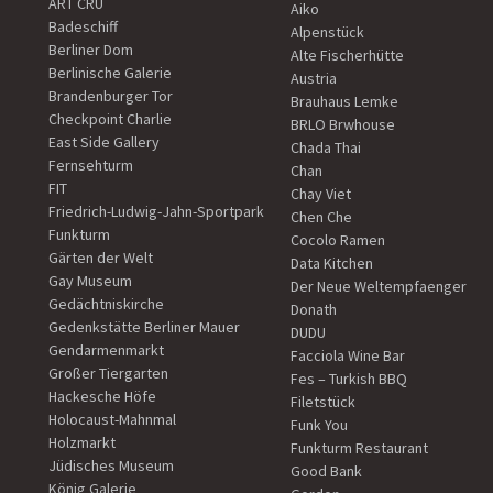
ART CRU
Aiko
Badeschiff
Alpenstück
Berliner Dom
Alte Fischerhütte
Berlinische Galerie
Austria
Brandenburger Tor
Brauhaus Lemke
Checkpoint Charlie
BRLO Brwhouse
East Side Gallery
Chada Thai
Fernsehturm
Chan
FIT
Chay Viet
Friedrich-Ludwig-Jahn-Sportpark
Chen Che
Funkturm
Cocolo Ramen
Gärten der Welt
Data Kitchen
Gay Museum
Der Neue Weltempfaenger
Gedächtniskirche
Donath
Gedenkstätte Berliner Mauer
DUDU
Gendarmenmarkt
Facciola Wine Bar
Großer Tiergarten
Fes – Turkish BBQ
Hackesche Höfe
Filetstück
Holocaust-Mahnmal
Funk You
Holzmarkt
Funkturm Restaurant
Jüdisches Museum
Good Bank
König Galerie