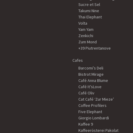
Sucre et Sel
Takumi Nine
Thai Elephant
Volta
Yam Yam
Zenkichi
Zum Mond
+39 Piutrentanove
Cafes
Barcomi’s Deli
Bistrot Mirage
Café Anna Blume
Café It’sLove
Café Oliv
Cat Café ‘Zur Mieze’
Coffee Profilers
Five Elephant
Giorgio Lombardi
Kaffee 9
Kaffeerösterei Pakolat