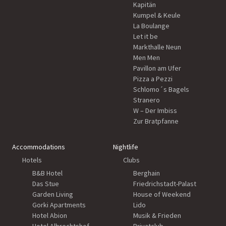
Kapitän
Kumpel & Keule
La Boulange
Let it be
Markthalle Neun
Men Men
Pavillon am Ufer
Pizza a Pezzi
Schlomo´s Bagels
Stranero
W – Der Imbiss
Zur Bratpfanne
Accommodations
Nightlife
Hotels
Clubs
B&B Hotel
Berghain
Das Stue
Friedrichstadt-Palast
Garden Living
House of Weekend
Gorki Apartments
Lido
Hotel Abion
Musik & Frieden