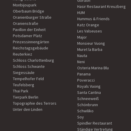
Gordon
Monbijoupark
Hasir Restaurant Kreuzberg
Oberbaum Bridge
HUM
Oranienburger Straße
Hummus & Friends
Oranienstraße
Katz Orange
Pavillon der Einheit
Les Valseuses
Potsdamer Platz
Major
Prinzessinnengärten
Monsieur Vuong
Reichstagsgebäude
Muret la Barba
Reuterkiez
Nauta
Schloss Charlottenburg
Neni
Schloss Schwante
Osteria Marina Blu
Siegessäule
Panama
Tempelhofer Feld
Poveracci
Teufelsberg
Royals Vuong
Thai Park
Santa Cantina
Tierpark Berlin
Schneeweiß
Topographie des Terrors
Schönbrunn
Unter den Linden
Schwiliko
Soy
Spindler Restaurant
Ständige Vertretung