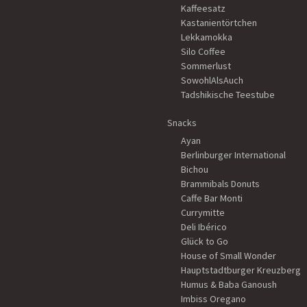
Kaffeesatz
Kastanientörtchen
Lekkamokka
Silo Coffee
Sommerlust
SowohlAlsAuch
Tadshikische Teestube
Snacks
Ayan
Berlinburger International
Bichou
Brammibals Donuts
Caffe Bar Monti
Currymitte
Deli Ibérico
Glück to Go
House of Small Wonder
Hauptstadtburger Kreuzberg
Humus & Baba Ganoush
Imbiss Oregano