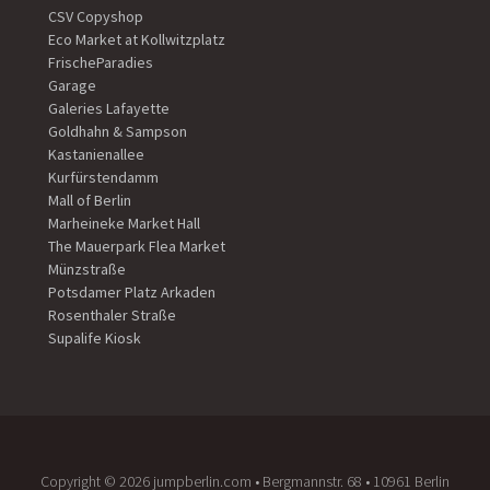
CSV Copyshop
Eco Market at Kollwitzplatz
FrischeParadies
Garage
Galeries Lafayette
Goldhahn & Sampson
Kastanienallee
Kurfürstendamm
Mall of Berlin
Marheineke Market Hall
The Mauerpark Flea Market
Münzstraße
Potsdamer Platz Arkaden
Rosenthaler Straße
Supalife Kiosk
Copyright ©️ 2026 jumpberlin.com • Bergmannstr. 68 • 10961 Berlin