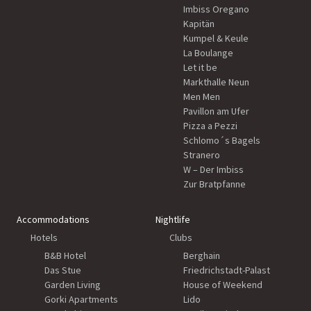
Imbiss Oregano
Kapitän
Kumpel & Keule
La Boulange
Let it be
Markthalle Neun
Men Men
Pavillon am Ufer
Pizza a Pezzi
Schlomo´s Bagels
Stranero
W – Der Imbiss
Zur Bratpfanne
Accommodations
Nightlife
Hotels
Clubs
B&B Hotel
Berghain
Das Stue
Friedrichstadt-Palast
Garden Living
House of Weekend
Gorki Apartments
Lido