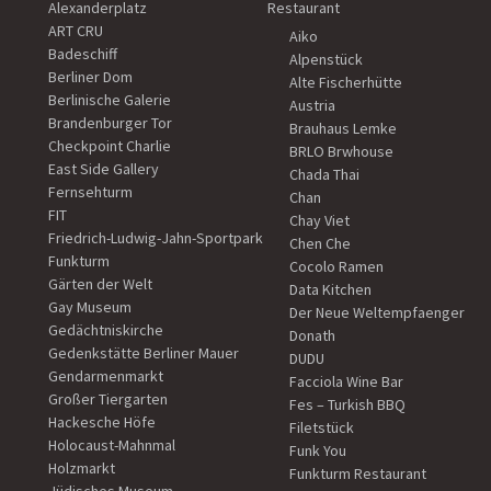
Alexanderplatz
Restaurant
ART CRU
Aiko
Badeschiff
Alpenstück
Berliner Dom
Alte Fischerhütte
Berlinische Galerie
Austria
Brandenburger Tor
Brauhaus Lemke
Checkpoint Charlie
BRLO Brwhouse
East Side Gallery
Chada Thai
Fernsehturm
Chan
FIT
Chay Viet
Friedrich-Ludwig-Jahn-Sportpark
Chen Che
Funkturm
Cocolo Ramen
Gärten der Welt
Data Kitchen
Gay Museum
Der Neue Weltempfaenger
Gedächtniskirche
Donath
Gedenkstätte Berliner Mauer
DUDU
Gendarmenmarkt
Facciola Wine Bar
Großer Tiergarten
Fes – Turkish BBQ
Hackesche Höfe
Filetstück
Holocaust-Mahnmal
Funk You
Holzmarkt
Funkturm Restaurant