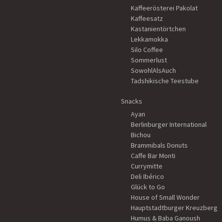
Kaffeerösterei Pakolat
Kaffeesatz
Kastanientörtchen
Lekkamokka
Silo Coffee
Sommerlust
SowohlAlsAuch
Tadshikische Teestube
Snacks
Ayan
Berlinburger International
Bichou
Brammibals Donuts
Caffe Bar Monti
Currymitte
Deli Ibérico
Glück to Go
House of Small Wonder
Hauptstadtburger Kreuzberg
Humus & Baba Ganoush