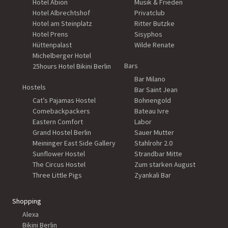
Hotel Abion
Musik & Frieden
Hotel Albrechtshof
Privatclub
Hotel am Steinplatz
Ritter Butzke
Hotel Prens
Sisyphos
Hüttenpalast
Wilde Renate
Michelberger Hotel
Bars
25hours Hotel Bikini Berlin
Bar Milano
Hostels
Bar Saint Jean
Cat’s Pajamas Hostel
Bohnengold
Comebackpackers
Bateau Ivre
Eastern Comfort
Labor
Grand Hostel Berlin
Sauer Mutter
Meininger East Side Gallery
Stahlrohr 2.0
Sunflower Hostel
Strandbar Mitte
The Circus Hostel
Zum starken August
Three Little Pigs
Zyankali Bar
Shopping
Alexa
Bikini Berlin