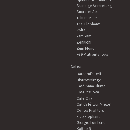
Ständige Vertretung
Sucre et Sel
Takumi Nine
Thai Elephant
Volta
Yam Yam
Zenkichi
Zum Mond
+39 Piutrentanove
Cafes
Barcomi’s Deli
Bistrot Mirage
Café Anna Blume
Café It’sLove
Café Oliv
Cat Café ‘Zur Mieze’
Coffee Profilers
Five Elephant
Giorgio Lombardi
Kaffee 9