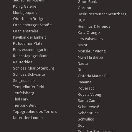
Jüdisches Museum
Good Bank
König Galerie
Gordon
Monbijoupark
Hasir Restaurant Kreuzberg
Oberbaum Bridge
HUM
Oranienburger Straße
Hummus & Friends
Oranienstraße
Katz Orange
Pavillon der Einheit
Les Valseuses
Potsdamer Platz
Major
Prinzessinnengärten
Monsieur Vuong
Reichstagsgebäude
Muret la Barba
Reuterkiez
Nauta
Schloss Charlottenburg
Neni
Schloss Schwante
Osteria Marina Blu
Siegessäule
Panama
Tempelhofer Feld
Poveracci
Teufelsberg
Royals Vuong
Thai Park
Santa Cantina
Tierpark Berlin
Schneeweiß
Topographie des Terrors
Schönbrunn
Unter den Linden
Schwiliko
Soy
Spindler Restaurant