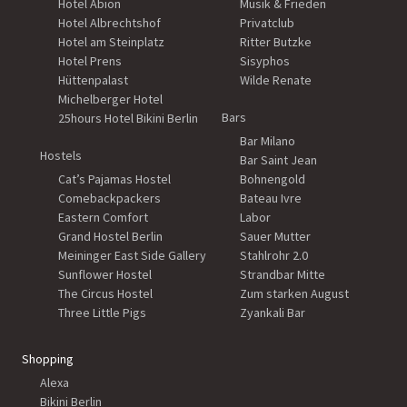
Hotel Abion
Musik & Frieden
Hotel Albrechtshof
Privatclub
Hotel am Steinplatz
Ritter Butzke
Hotel Prens
Sisyphos
Hüttenpalast
Wilde Renate
Michelberger Hotel
Bars
25hours Hotel Bikini Berlin
Bar Milano
Hostels
Bar Saint Jean
Cat’s Pajamas Hostel
Bohnengold
Comebackpackers
Bateau Ivre
Eastern Comfort
Labor
Grand Hostel Berlin
Sauer Mutter
Meininger East Side Gallery
Stahlrohr 2.0
Sunflower Hostel
Strandbar Mitte
The Circus Hostel
Zum starken August
Three Little Pigs
Zyankali Bar
Shopping
Alexa
Bikini Berlin