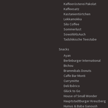
Kaffeerösterei Pakolat
Kaffeesatz
Kastanientörtchen
Lekkamokka
Silo Coffee
Sommerlust
SowohlAlsAuch
Tadshikische Teestube
Snacks
Ayan
Berlinburger International
Bichou
Brammibals Donuts
Caffe Bar Monti
Currymitte
Deli Ibérico
Glück to Go
House of Small Wonder
Hauptstadtburger Kreuzberg
Humus & Baba Ganoush