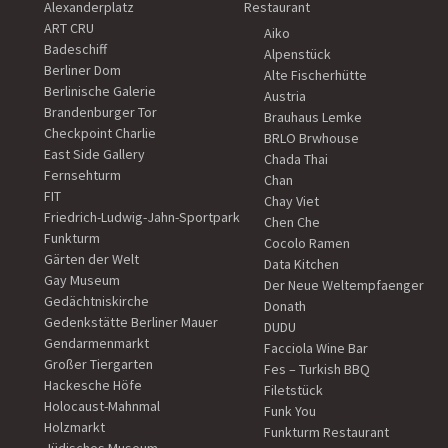
Alexanderplatz
Restaurant
ART CRU
Aiko
Badeschiff
Alpenstück
Berliner Dom
Alte Fischerhütte
Berlinische Galerie
Austria
Brandenburger Tor
Brauhaus Lemke
Checkpoint Charlie
BRLO Brwhouse
East Side Gallery
Chada Thai
Fernsehturm
Chan
FIT
Chay Viet
Friedrich-Ludwig-Jahn-Sportpark
Chen Che
Funkturm
Cocolo Ramen
Gärten der Welt
Data Kitchen
Gay Museum
Der Neue Weltempfaenger
Gedächtniskirche
Donath
Gedenkstätte Berliner Mauer
DUDU
Gendarmenmarkt
Facciola Wine Bar
Großer Tiergarten
Fes – Turkish BBQ
Hackesche Höfe
Filetstück
Holocaust-Mahnmal
Funk You
Holzmarkt
Funkturm Restaurant