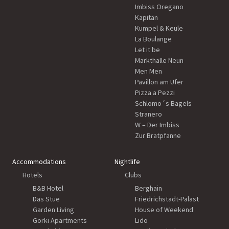
Imbiss Oregano
Kapitän
Kumpel & Keule
La Boulange
Let it be
Markthalle Neun
Men Men
Pavillon am Ufer
Pizza a Pezzi
Schlomo´s Bagels
Stranero
W – Der Imbiss
Zur Bratpfanne
Accommodations
Nightlife
Hotels
Clubs
B&B Hotel
Berghain
Das Stue
Friedrichstadt-Palast
Garden Living
House of Weekend
Gorki Apartments
Lido