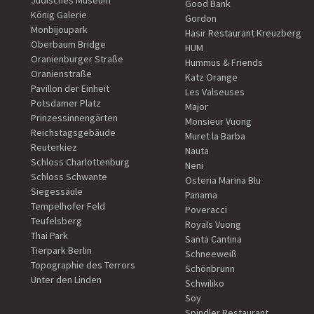
Jüdisches Museum
Good Bank
König Galerie
Gordon
Monbijoupark
Hasir Restaurant Kreuzberg
Oberbaum Bridge
HUM
Oranienburger Straße
Hummus & Friends
Oranienstraße
Katz Orange
Pavillon der Einheit
Les Valseuses
Potsdamer Platz
Major
Prinzessinnengärten
Monsieur Vuong
Reichstagsgebäude
Muret la Barba
Reuterkiez
Nauta
Schloss Charlottenburg
Neni
Schloss Schwante
Osteria Marina Blu
Siegessäule
Panama
Tempelhofer Feld
Poveracci
Teufelsberg
Royals Vuong
Thai Park
Santa Cantina
Tierpark Berlin
Schneeweiß
Topographie des Terrors
Schönbrunn
Unter den Linden
Schwiliko
Soy
Spindler Restaurant