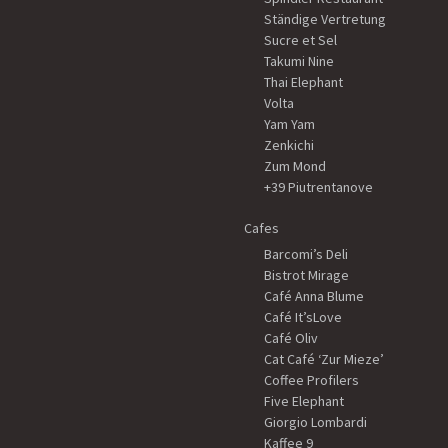
Ständige Vertretung
Sucre et Sel
Takumi Nine
Thai Elephant
Volta
Yam Yam
Zenkichi
Zum Mond
+39 Piutrentanove
Cafes
Barcomi’s Deli
Bistrot Mirage
Café Anna Blume
Café It’sLove
Café Oliv
Cat Café ‘Zur Mieze’
Coffee Profilers
Five Elephant
Giorgio Lombardi
Kaffee 9