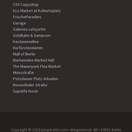
CSV Copyshop
Eco Market at Kollwitzplatz
FrischeParadies
Garage
Galeries Lafayette
Goldhahn & Sampson
Kastanienallee
Kurfürstendamm
Mall of Berlin
Marheineke Market Hall
The Mauerpark Flea Market
Münzstraße
Potsdamer Platz Arkaden
Rosenthaler Straße
Supalife Kiosk
Copyright ©️ 2026 jumpberlin.com • Bergmannstr. 68 • 10961 Berlin