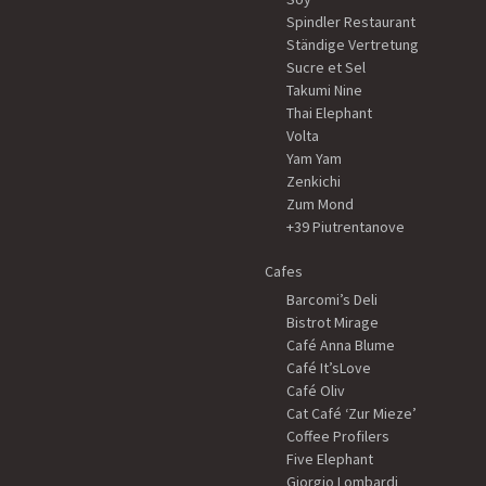
Spindler Restaurant
Ständige Vertretung
Sucre et Sel
Takumi Nine
Thai Elephant
Volta
Yam Yam
Zenkichi
Zum Mond
+39 Piutrentanove
Cafes
Barcomi’s Deli
Bistrot Mirage
Café Anna Blume
Café It’sLove
Café Oliv
Cat Café ‘Zur Mieze’
Coffee Profilers
Five Elephant
Giorgio Lombardi