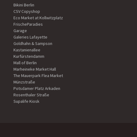
Bikini Berlin
CSV Copyshop
Eco Market at Kollwitzplatz
FrischeParadies
Garage
Galeries Lafayette
Goldhahn & Sampson
Kastanienallee
Kurfürstendamm
Mall of Berlin
Marheineke Market Hall
The Mauerpark Flea Market
Münzstraße
Potsdamer Platz Arkaden
Rosenthaler Straße
Supalife Kiosk