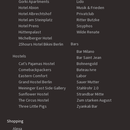
Gorki Apartments
Lido
Hotel Abion
Musik & Frieden
Hotel Albrechtshof
Privatclub
Hotel am Steinplatz
Ritter Butzke
Hotel Prens
Sisyphos
Hüttenpalast
Wilde Renate
Michelberger Hotel
Bars
25hours Hotel Bikini Berlin
Bar Milano
Hostels
Bar Saint Jean
Cat’s Pajamas Hostel
Bohnengold
Comebackpackers
Bateau Ivre
Eastern Comfort
Labor
Grand Hostel Berlin
Sauer Mutter
Meininger East Side Gallery
Stahlrohr 2.0
Sunflower Hostel
Strandbar Mitte
The Circus Hostel
Zum starken August
Three Little Pigs
Zyankali Bar
Shopping
Alexa