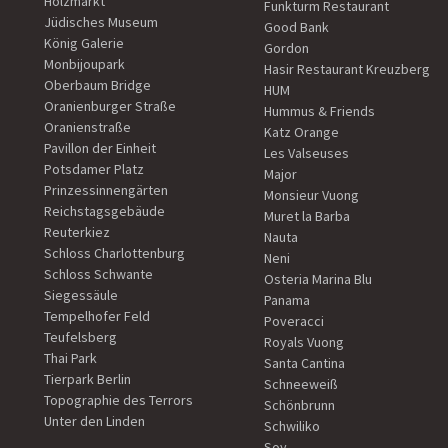
Holzmarkt
Funkturm Restaurant
Jüdisches Museum
Good Bank
König Galerie
Gordon
Monbijoupark
Hasir Restaurant Kreuzberg
Oberbaum Bridge
HUM
Oranienburger Straße
Hummus & Friends
Oranienstraße
Katz Orange
Pavillon der Einheit
Les Valseuses
Potsdamer Platz
Major
Prinzessinnengärten
Monsieur Vuong
Reichstagsgebäude
Muret la Barba
Reuterkiez
Nauta
Schloss Charlottenburg
Neni
Schloss Schwante
Osteria Marina Blu
Siegessäule
Panama
Tempelhofer Feld
Poveracci
Teufelsberg
Royals Vuong
Thai Park
Santa Cantina
Tierpark Berlin
Schneeweiß
Topographie des Terrors
Schönbrunn
Unter den Linden
Schwiliko
Soy