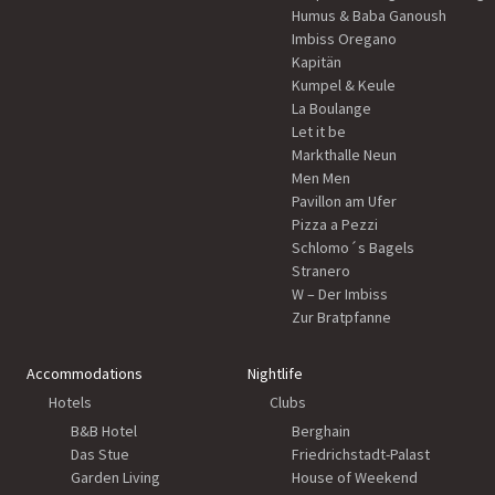
Humus & Baba Ganoush
Imbiss Oregano
Kapitän
Kumpel & Keule
La Boulange
Let it be
Markthalle Neun
Men Men
Pavillon am Ufer
Pizza a Pezzi
Schlomo´s Bagels
Stranero
W – Der Imbiss
Zur Bratpfanne
Accommodations
Nightlife
Hotels
Clubs
B&B Hotel
Berghain
Das Stue
Friedrichstadt-Palast
Garden Living
House of Weekend