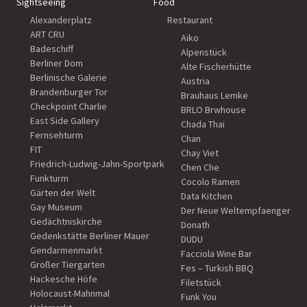
Sightseeing
Food
Alexanderplatz
Restaurant
ART CRU
Aiko
Badeschiff
Alpenstück
Berliner Dom
Alte Fischerhütte
Berlinische Galerie
Austria
Brandenburger Tor
Brauhaus Lemke
Checkpoint Charlie
BRLO Brwhouse
East Side Gallery
Chada Thai
Fernsehturm
Chan
FIT
Chay Viet
Friedrich-Ludwig-Jahn-Sportpark
Chen Che
Funkturm
Cocolo Ramen
Gärten der Welt
Data Kitchen
Gay Museum
Der Neue Weltempfaenger
Gedächtniskirche
Donath
Gedenkstätte Berliner Mauer
DUDU
Gendarmenmarkt
Facciola Wine Bar
Großer Tiergarten
Fes – Turkish BBQ
Hackesche Höfe
Filetstück
Holocaust-Mahnmal
Funk You