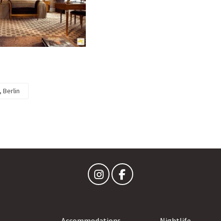
, Berlin
Accommodations
Nightlife