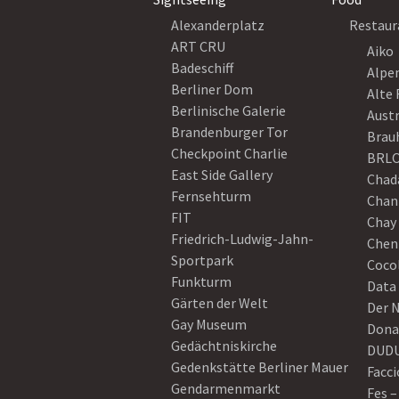
Alexanderplatz
Restaur
ART CRU
Aiko
Badeschiff
Alpe
Berliner Dom
Alte 
Berlinische Galerie
Austr
Brandenburger Tor
Brau
Checkpoint Charlie
BRLO
East Side Gallery
Chad
Fernsehturm
Chan
FIT
Chay 
Friedrich-Ludwig-Jahn-
Chen
Sportpark
Coco
Funkturm
Data
Gärten der Welt
Der 
Gay Museum
Dona
Gedächtniskirche
DUD
Gedenkstätte Berliner Mauer
Facci
Gendarmenmarkt
Fes –