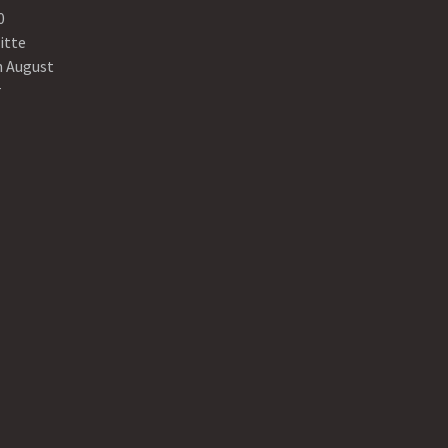
0
itte
n August
r