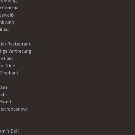
ls Vuong
a Cantina
eeweiß
nbrunn
iliko
dler Restaurant
dige Vertretung
 et Sel
mi Nine
 Elephant
a
Yam
ichi
Mond
Piutrentanove
mi’s Deli