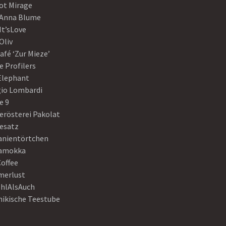
ot Mirage
 Anna Blume
It’sLove
Oliv
afé ‘Zur Mieze’
e Profilers
 Elephant
gio Lombardi
e 9
erösterei Pakolat
eesatz
anientörtchen
amokka
Coffee
erlust
hlAlsAuch
hikische Teestube