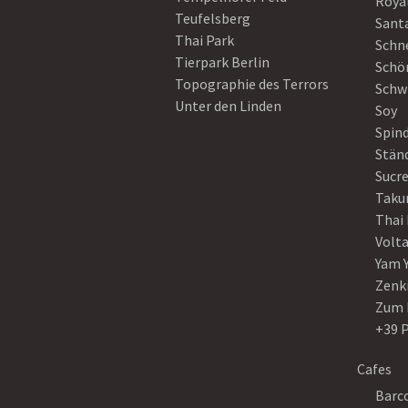
Roya
Teufelsberg
Sant
Thai Park
Schn
Tierpark Berlin
Schö
Topographie des Terrors
Schw
Unter den Linden
Soy
Spin
Stän
Sucre
Taku
Thai
Volt
Yam 
Zenk
Zum 
+39 
Cafes
Barco