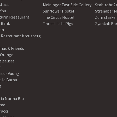
stück
Meininger East Side Gallery
Stahlrohr 2.
 You
Sunflower Hostel
Strandbar M
turm Restaurant
The Circus Hostel
Zum starke
 Bank
Three Little Pigs
Zyankali Ba
on
r Restaurant Kreuzberg
us & Friends
 Orange
alseuses
r
ieur Vuong
t la Barba
a
ia Marina Blu
ama
racci