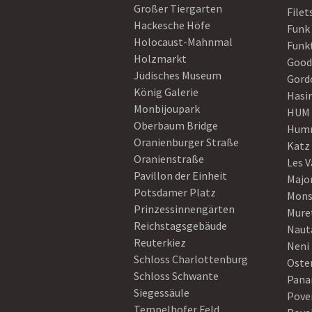
Großer Tiergarten
Filet
Hackesche Höfe
Funk
Holocaust-Mahnmal
Funk
Holzmarkt
Good
Jüdisches Museum
Gord
König Galerie
Hasi
Monbijoupark
HUM
Oberbaum Bridge
Humm
Oranienburger Straße
Katz
Oranienstraße
Les V
Pavillon der Einheit
Majo
Potsdamer Platz
Mons
Prinzessinnengärten
Mure
Reichstagsgebäude
Naut
Reuterkiez
Neni
Schloss Charlottenburg
Oster
Schloss Schwante
Pan
Siegessäule
Pove
Tempelhofer Feld