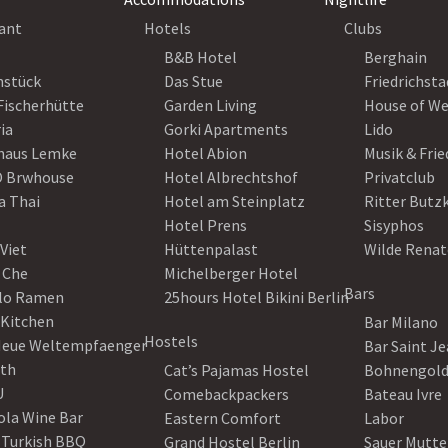
ant
Hotels
Clubs
B&B Hotel
Berghain
nstück
Das Stue
Friedrichsta
Fischerhütte
Garden Living
House of W
ia
Gorki Apartments
Lido
haus Lemke
Hotel Abion
Musik & Fri
 Brwhouse
Hotel Albrechtshof
Privatclub
a Thai
Hotel am Steinplatz
Ritter Butz
Hotel Prens
Sisyphos
Viet
Hüttenpalast
Wilde Renat
 Che
Michelberger Hotel
Bars
lo Ramen
25hours Hotel Bikini Berlin
 Kitchen
Bar Milano
Hostels
Neue Weltempfaenger
Bar Saint J
th
Cat’s Pajamas Hostel
Bohnengol
U
Comebackpackers
Bateau Ivre
ola Wine Bar
Eastern Comfort
Labor
 Turkish BBQ
Grand Hostel Berlin
Sauer Mutte