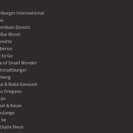
nburger International
ou
mibals Donuts
 Bar Monti
ymitte
Ibérico
 to Go
e of Small Wonder
tstadtburger
zberg
s & Baba Ganoush
ss Oregano
tän
el & Keule
oulange
t be
thalle Neun