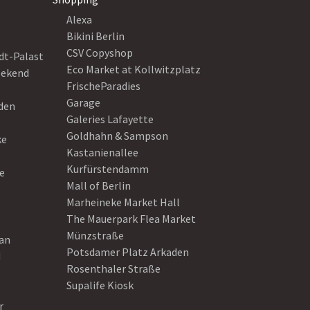
Alexa
Bikini Berlin
CSV Copyshop
dt-Palast
Eco Market at Kollwitzplatz
eekend
FrischeParadies
Garage
eden
Galeries Lafayette
Goldhahn & Sampson
ke
Kastanienallee
Kurfürstendamm
e
Mall of Berlin
Marheineke Market Hall
The Mauerpark Flea Market
Münzstraße
ean
Potsdamer Platz Arkaden
d
Rosenthaler Straße
Supalife Kiosk
r