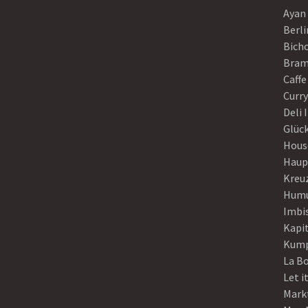
Ayan
Berli
Bich
Bram
Caffe
Curr
Deli 
Glück
Hous
Haup
Kreu
Humu
Imbi
Kapi
Kump
La B
Let i
Mark