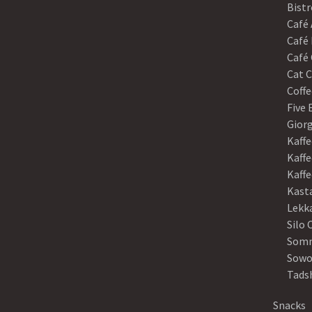
Bistr
Café
Café 
Café 
Cat C
Coffe
Five
Gior
Kaffe
Kaffe
Kaff
Kast
Lekk
Silo 
Somm
Sowo
Tads
Snacks