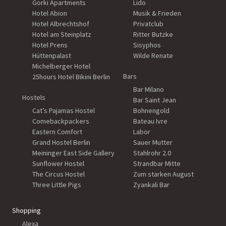
Gorki Apartments
Lido
Hotel Abion
Musik & Frieden
Hotel Albrechtshof
Privatclub
Hotel am Steinplatz
Ritter Butzke
Hotel Prens
Sisyphos
Hüttenpalast
Wilde Renate
Michelberger Hotel
Bars
25hours Hotel Bikini Berlin
Bar Milano
Hostels
Bar Saint Jean
Cat’s Pajamas Hostel
Bohnengold
Comebackpackers
Bateau Ivre
Eastern Comfort
Labor
Grand Hostel Berlin
Sauer Mutter
Meininger East Side Gallery
Stahlrohr 2.0
Sunflower Hostel
Strandbar Mitte
The Circus Hostel
Zum starken August
Three Little Pigs
Zyankali Bar
Shopping
Alexa