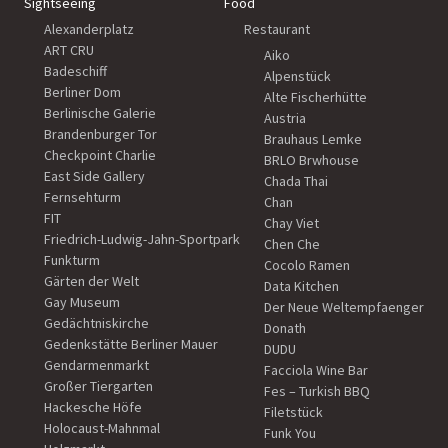
Sightseeing
Food
Alexanderplatz
Restaurant
ART CRU
Aiko
Badeschiff
Alpenstück
Berliner Dom
Alte Fischerhütte
Berlinische Galerie
Austria
Brandenburger Tor
Brauhaus Lemke
Checkpoint Charlie
BRLO Brwhouse
East Side Gallery
Chada Thai
Fernsehturm
Chan
FIT
Chay Viet
Friedrich-Ludwig-Jahn-Sportpark
Chen Che
Funkturm
Cocolo Ramen
Gärten der Welt
Data Kitchen
Gay Museum
Der Neue Weltempfaenger
Gedächtniskirche
Donath
Gedenkstätte Berliner Mauer
DUDU
Gendarmenmarkt
Facciola Wine Bar
Großer Tiergarten
Fes – Turkish BBQ
Hackesche Höfe
Filetstück
Holocaust-Mahnmal
Funk You