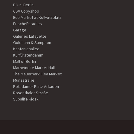
Bikini Berlin
CSV Copyshop
Eco Market at Kollwitzplatz
FrischeParadies
Garage
Galeries Lafayette
Goldhahn & Sampson
Kastanienallee
Kurfürstendamm
Mall of Berlin
Marheineke Market Hall
The Mauerpark Flea Market
Münzstraße
Potsdamer Platz Arkaden
Rosenthaler Straße
Supalife Kiosk