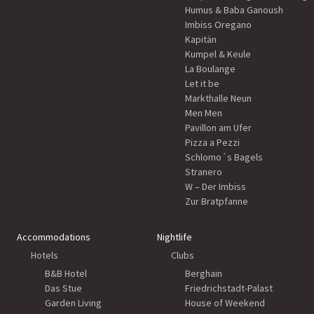
Humus & Baba Ganoush
Imbiss Oregano
Kapitän
Kumpel & Keule
La Boulange
Let it be
Markthalle Neun
Men Men
Pavillon am Ufer
Pizza a Pezzi
Schlomo´s Bagels
Stranero
W – Der Imbiss
Zur Bratpfanne
Accommodations
Nightlife
Hotels
Clubs
B&B Hotel
Berghain
Das Stue
Friedrichstadt-Palast
Garden Living
House of Weekend