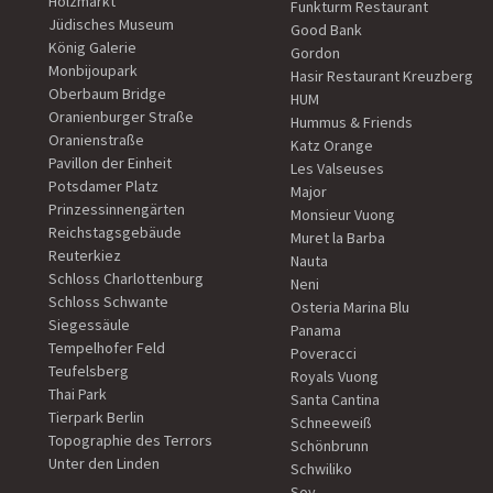
Holzmarkt
Funkturm Restaurant
Jüdisches Museum
Good Bank
König Galerie
Gordon
Monbijoupark
Hasir Restaurant Kreuzberg
Oberbaum Bridge
HUM
Oranienburger Straße
Hummus & Friends
Oranienstraße
Katz Orange
Pavillon der Einheit
Les Valseuses
Potsdamer Platz
Major
Prinzessinnengärten
Monsieur Vuong
Reichstagsgebäude
Muret la Barba
Reuterkiez
Nauta
Schloss Charlottenburg
Neni
Schloss Schwante
Osteria Marina Blu
Siegessäule
Panama
Tempelhofer Feld
Poveracci
Teufelsberg
Royals Vuong
Thai Park
Santa Cantina
Tierpark Berlin
Schneeweiß
Topographie des Terrors
Schönbrunn
Unter den Linden
Schwiliko
Soy