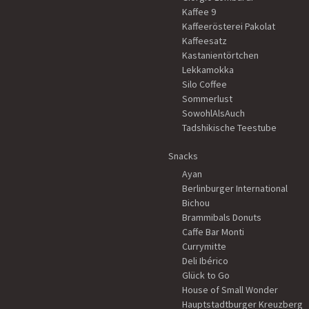
Kaffee 9
Kaffeerösterei Pakolat
Kaffeesatz
Kastanientörtchen
Lekkamokka
Silo Coffee
Sommerlust
SowohlAlsAuch
Tadshikische Teestube
Snacks
Ayan
Berlinburger International
Bichou
Brammibals Donuts
Caffe Bar Monti
Currymitte
Deli Ibérico
Glück to Go
House of Small Wonder
Hauptstadtburger Kreuzberg