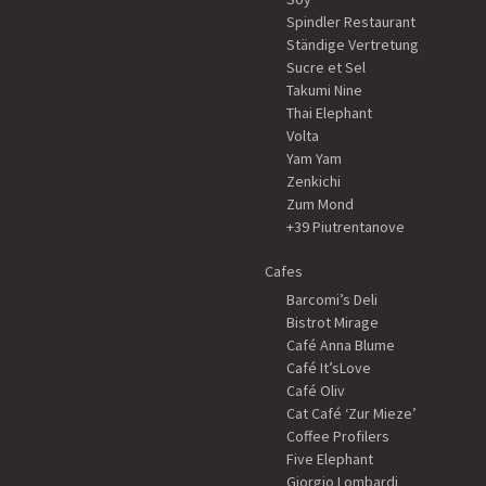
Spindler Restaurant
Ständige Vertretung
Sucre et Sel
Takumi Nine
Thai Elephant
Volta
Yam Yam
Zenkichi
Zum Mond
+39 Piutrentanove
Cafes
Barcomi’s Deli
Bistrot Mirage
Café Anna Blume
Café It’sLove
Café Oliv
Cat Café ‘Zur Mieze’
Coffee Profilers
Five Elephant
Giorgio Lombardi