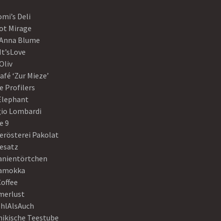
mi’s Deli
ot Mirage
 Anna Blume
It’sLove
Oliv
afé ‘Zur Mieze’
e Profilers
 Elephant
gio Lombardi
e 9
erösterei Pakolat
eesatz
anientörtchen
amokka
Coffee
erlust
hlAlsAuch
hikische Teestube