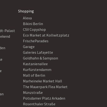
Shopping
Alexa
Bikini Berlin
CSV Copyshop
dt-Palast
Eco Market at Kollwitzplatz
eekend
FrischeParadies
Garage
eden
Galeries Lafayette
Goldhahn & Sampson
ke
Kastanienallee
Kurfürstendamm
e
Mall of Berlin
Marheineke Market Hall
The Mauerpark Flea Market
Münzstraße
ean
Potsdamer Platz Arkaden
d
Rosenthaler Straße