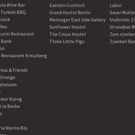
ola Wine Bar
Eastern Comfort
Labor
 Turkish BBQ
Grand Hostel Berlin
Sauer Mutte
stück
Meininger East Side Gallery
Stahlrohr 2.
 You
Sunflower Hostel
Strandbar M
turm Restaurant
The Circus Hostel
Zum starke
 Bank
Three Little Pigs
Zyankali Ba
on
r Restaurant Kreuzberg
us & Friends
 Orange
alseuses
r
ieur Vuong
t la Barba
a
ia Marina Blu