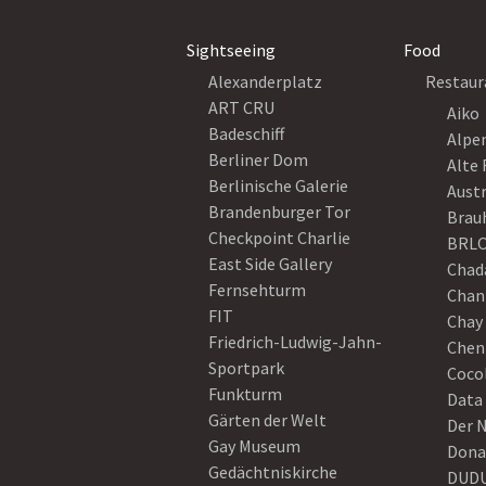
Sightseeing
Food
Alexanderplatz
Restaur
ART CRU
Aiko
Badeschiff
Alpe
Berliner Dom
Alte 
Berlinische Galerie
Austr
Brandenburger Tor
Brau
Checkpoint Charlie
BRLO
East Side Gallery
Chad
Fernsehturm
Chan
FIT
Chay 
Friedrich-Ludwig-Jahn-
Chen
Sportpark
Coco
Funkturm
Data
Gärten der Welt
Der 
Gay Museum
Dona
Gedächtniskirche
DUD