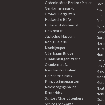
Gedenkstätte Berliner Mauer
Facci
Gendarmenmarkt
Fes –
Großer Tiergarten
Filet
Hackesche Höfe
Funk
Holocaust-Mahnmal
Funk
Holzmarkt
Good
Jüdisches Museum
Gord
König Galerie
Hasi
Monbijoupark
HUM
Oberbaum Bridge
Humm
Oranienburger Straße
Katz
Oranienstraße
Les V
Pavillon der Einheit
Majo
Potsdamer Platz
Mons
Prinzessinnengärten
Mure
Reichstagsgebäude
Naut
Reuterkiez
Neni
Schloss Charlottenburg
Oster
Schloss Schwante