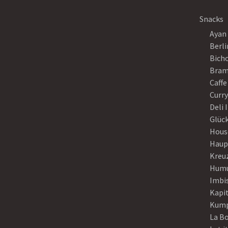
Snacks
Ayan
Berli
Bich
Bram
Caffe
Curr
Deli 
Glück
Hous
Haup
Kreu
Humu
Imbi
Kapi
Kump
La B