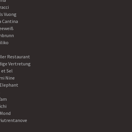
ama
racci
ls Vuong
a Cantina
eeweiß
nbrunn
iliko
dler Restaurant
dige Vertretung
 et Sel
mi Nine
 Elephant
a
Yam
ichi
Mond
Piutrentanove