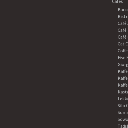
Cafes
Barco
Bistr
Café
Café 
Café 
Cat C
Coffe
Five
Gior
Kaffe
Kaffe
Kaff
Kast
Lekk
Silo 
Somm
Sowo
Tads