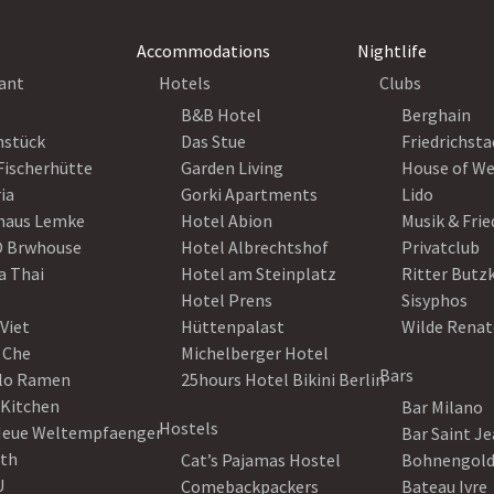
Accommodations
Nightlife
ant
Hotels
Clubs
B&B Hotel
Berghain
nstück
Das Stue
Friedrichsta
Fischerhütte
Garden Living
House of W
ia
Gorki Apartments
Lido
haus Lemke
Hotel Abion
Musik & Fri
 Brwhouse
Hotel Albrechtshof
Privatclub
a Thai
Hotel am Steinplatz
Ritter Butz
Hotel Prens
Sisyphos
Viet
Hüttenpalast
Wilde Renat
 Che
Michelberger Hotel
Bars
lo Ramen
25hours Hotel Bikini Berlin
 Kitchen
Bar Milano
Hostels
Neue Weltempfaenger
Bar Saint J
th
Cat’s Pajamas Hostel
Bohnengol
U
Comebackpackers
Bateau Ivre