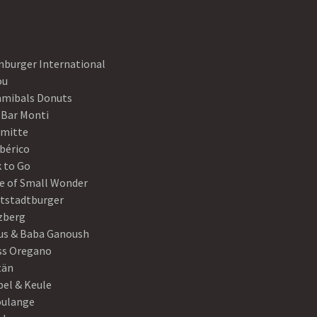
nburger International
ou
mibals Donuts
 Bar Monti
ymitte
Ibérico
 to Go
e of Small Wonder
tstadtburger
zberg
s & Baba Ganoush
ss Oregano
tän
el & Keule
oulange