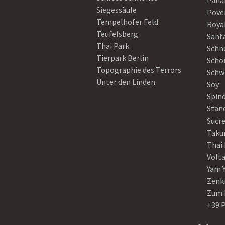
Pan
Siegessäule
Pove
Tempelhofer Feld
Roya
Teufelsberg
Sant
Thai Park
Schn
Tierpark Berlin
Schö
Topographie des Terrors
Schw
Unter den Linden
Soy
Spin
Stän
Sucre
Taku
Thai
Volt
Yam 
Zenk
Zum 
+39 