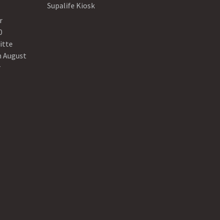
Supalife Kiosk
r
0
itte
n August
r