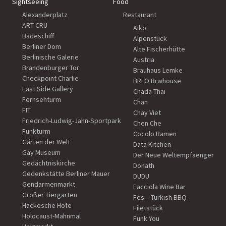
Sightseeing
Food
Alexanderplatz
Restaurant
ART CRU
Aiko
Badeschiff
Alpenstück
Berliner Dom
Alte Fischerhütte
Berlinische Galerie
Austria
Brandenburger Tor
Brauhaus Lemke
Checkpoint Charlie
BRLO Brwhouse
East Side Gallery
Chada Thai
Fernsehturm
Chan
FIT
Chay Viet
Friedrich-Ludwig-Jahn-Sportpark
Chen Che
Funkturm
Cocolo Ramen
Gärten der Welt
Data Kitchen
Gay Museum
Der Neue Weltempfaenger
Gedächtniskirche
Donath
Gedenkstätte Berliner Mauer
DUDU
Gendarmenmarkt
Facciola Wine Bar
Großer Tiergarten
Fes – Turkish BBQ
Hackesche Höfe
Filetstück
Holocaust-Mahnmal
Funk You