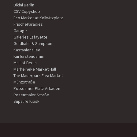
Bikini Berlin
CSV Copyshop
Eco Market at Kollwitzplatz
FrischeParadies
Garage
Galeries Lafayette
Goldhahn & Sampson
Kastanienallee
Kurfürstendamm
Mall of Berlin
Marheineke Market Hall
The Mauerpark Flea Market
Münzstraße
Potsdamer Platz Arkaden
Rosenthaler Straße
Supalife Kiosk