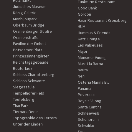
Holzmarkt
Funkturm Restaurant
Jüdisches Museum
Good Bank
König Galerie
Gordon
Monbijoupark
Hasir Restaurant Kreuzberg
Oberbaum Bridge
HUM
Oranienburger Straße
Hummus & Friends
Oranienstraße
Katz Orange
Pavillon der Einheit
Les Valseuses
Potsdamer Platz
Major
Prinzessinnengärten
Monsieur Vuong
Reichstagsgebäude
Muret la Barba
Reuterkiez
Nauta
Schloss Charlottenburg
Neni
Schloss Schwante
Osteria Marina Blu
Siegessäule
Panama
Tempelhofer Feld
Poveracci
Teufelsberg
Royals Vuong
Thai Park
Santa Cantina
Tierpark Berlin
Schneeweiß
Topographie des Terrors
Schönbrunn
Unter den Linden
Schwiliko
Soy