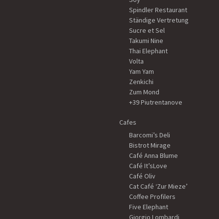
Spindler Restaurant
Ständige Vertretung
Sucre et Sel
Takumi Nine
Thai Elephant
Volta
Yam Yam
Zenkichi
Zum Mond
+39 Piutrentanove
Cafes
Barcomi’s Deli
Bistrot Mirage
Café Anna Blume
Café It’sLove
Café Oliv
Cat Café ‘Zur Mieze’
Coffee Profilers
Five Elephant
Giorgio Lombardi