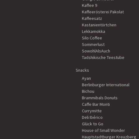
Kaffee 9
Kaffeerösterei Pakolat
Kaffeesatz
Kastanientörtchen
Lekkamokka
Silo Coffee
Sommerlust
SowohlAlsAuch
Tadshikische Teestube
Snacks
Ayan
Berlinburger International
Bichou
Brammibals Donuts
Caffe Bar Monti
Currymitte
Deli Ibérico
Glück to Go
House of Small Wonder
Hauptstadtburger Kreuzberg