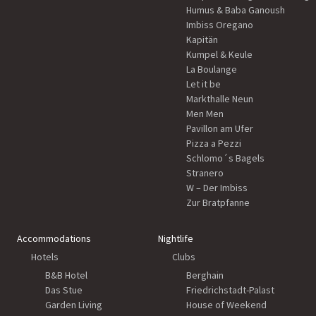
Humus & Baba Ganoush
Imbiss Oregano
Kapitän
Kumpel & Keule
La Boulange
Let it be
Markthalle Neun
Men Men
Pavillon am Ufer
Pizza a Pezzi
Schlomo´s Bagels
Stranero
W – Der Imbiss
Zur Bratpfanne
Accommodations
Nightlife
Hotels
Clubs
B&B Hotel
Berghain
Das Stue
Friedrichstadt-Palast
Garden Living
House of Weekend