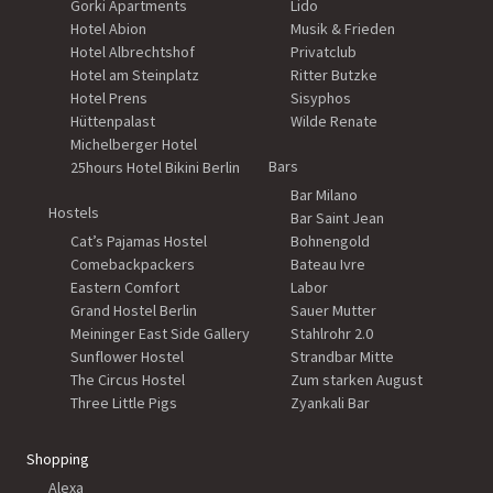
Gorki Apartments
Lido
Hotel Abion
Musik & Frieden
Hotel Albrechtshof
Privatclub
Hotel am Steinplatz
Ritter Butzke
Hotel Prens
Sisyphos
Hüttenpalast
Wilde Renate
Michelberger Hotel
Bars
25hours Hotel Bikini Berlin
Bar Milano
Hostels
Bar Saint Jean
Cat’s Pajamas Hostel
Bohnengold
Comebackpackers
Bateau Ivre
Eastern Comfort
Labor
Grand Hostel Berlin
Sauer Mutter
Meininger East Side Gallery
Stahlrohr 2.0
Sunflower Hostel
Strandbar Mitte
The Circus Hostel
Zum starken August
Three Little Pigs
Zyankali Bar
Shopping
Alexa