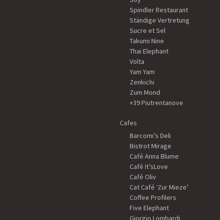
Spindler Restaurant
Ständige Vertretung
Sucre et Sel
Takumi Nine
Thai Elephant
Volta
Yam Yam
Zenkichi
Zum Mond
+39 Piutrentanove
Cafes
Barcomi’s Deli
Bistrot Mirage
Café Anna Blume
Café It’sLove
Café Oliv
Cat Café ‘Zur Mieze’
Coffee Profilers
Five Elephant
Giorgio Lombardi