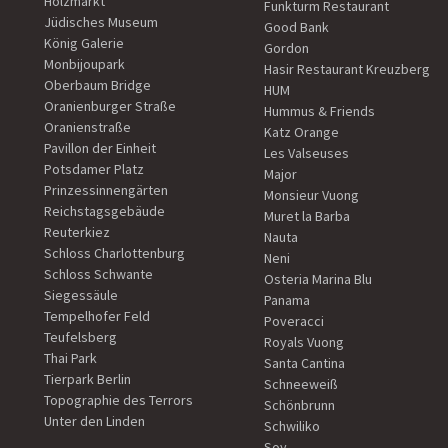
Holzmarkt
Funkturm Restaurant
Jüdisches Museum
Good Bank
König Galerie
Gordon
Monbijoupark
Hasir Restaurant Kreuzberg
Oberbaum Bridge
HUM
Oranienburger Straße
Hummus & Friends
Oranienstraße
Katz Orange
Pavillon der Einheit
Les Valseuses
Potsdamer Platz
Major
Prinzessinnengärten
Monsieur Vuong
Reichstagsgebäude
Muret la Barba
Reuterkiez
Nauta
Schloss Charlottenburg
Neni
Schloss Schwante
Osteria Marina Blu
Siegessäule
Panama
Tempelhofer Feld
Poveracci
Teufelsberg
Royals Vuong
Thai Park
Santa Cantina
Tierpark Berlin
Schneeweiß
Topographie des Terrors
Schönbrunn
Unter den Linden
Schwiliko
Soy