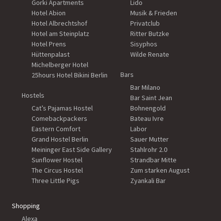
Gorki Apartments
Lido
Hotel Abion
Musik & Frieden
Hotel Albrechtshof
Privatclub
Hotel am Steinplatz
Ritter Butzke
Hotel Prens
Sisyphos
Hüttenpalast
Wilde Renate
Michelberger Hotel
Bars
25hours Hotel Bikini Berlin
Bar Milano
Hostels
Bar Saint Jean
Cat’s Pajamas Hostel
Bohnengold
Comebackpackers
Bateau Ivre
Eastern Comfort
Labor
Grand Hostel Berlin
Sauer Mutter
Meininger East Side Gallery
Stahlrohr 2.0
Sunflower Hostel
Strandbar Mitte
The Circus Hostel
Zum starken August
Three Little Pigs
Zyankali Bar
Shopping
Alexa