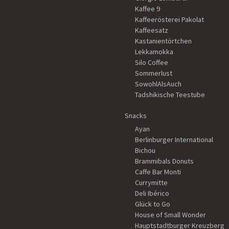
Kaffee 9
Kaffeerösterei Pakolat
Kaffeesatz
Kastanientörtchen
Lekkamokka
Silo Coffee
Sommerlust
SowohlAlsAuch
Tadshikische Teestube
Snacks
Ayan
Berlinburger International
Bichou
Brammibals Donuts
Caffe Bar Monti
Currymitte
Deli Ibérico
Glück to Go
House of Small Wonder
Hauptstadtburger Kreuzberg