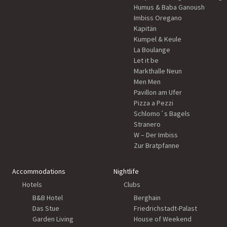
Humus & Baba Ganoush
Imbiss Oregano
Kapitän
Kumpel & Keule
La Boulange
Let it be
Markthalle Neun
Men Men
Pavillon am Ufer
Pizza a Pezzi
Schlomo´s Bagels
Stranero
W – Der Imbiss
Zur Bratpfanne
Accommodations
Nightlife
Hotels
Clubs
B&B Hotel
Berghain
Das Stue
Friedrichstadt-Palast
Garden Living
House of Weekend