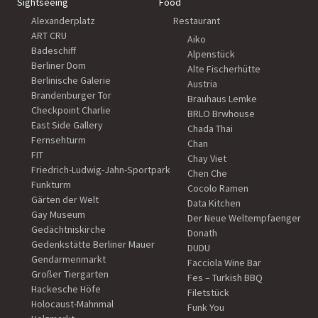
Sightseeing
Food
Alexanderplatz
Restaurant
ART CRU
Aiko
Badeschiff
Alpenstück
Berliner Dom
Alte Fischerhütte
Berlinische Galerie
Austria
Brandenburger Tor
Brauhaus Lemke
Checkpoint Charlie
BRLO Brwhouse
East Side Gallery
Chada Thai
Fernsehturm
Chan
FIT
Chay Viet
Friedrich-Ludwig-Jahn-Sportpark
Chen Che
Funkturm
Cocolo Ramen
Gärten der Welt
Data Kitchen
Gay Museum
Der Neue Weltempfaenger
Gedächtniskirche
Donath
Gedenkstätte Berliner Mauer
DUDU
Gendarmenmarkt
Facciola Wine Bar
Großer Tiergarten
Fes – Turkish BBQ
Hackesche Höfe
Filetstück
Holocaust-Mahnmal
Funk You