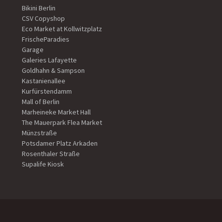
Bikini Berlin
CSV Copyshop
Eco Market at Kollwitzplatz
FrischeParadies
Garage
Galeries Lafayette
Goldhahn & Sampson
Kastanienallee
Kurfürstendamm
Mall of Berlin
Marheineke Market Hall
The Mauerpark Flea Market
Münzstraße
Potsdamer Platz Arkaden
Rosenthaler Straße
Supalife Kiosk