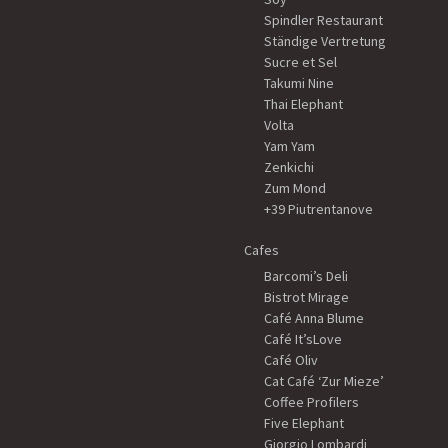
Spindler Restaurant
Ständige Vertretung
Sucre et Sel
Takumi Nine
Thai Elephant
Volta
Yam Yam
Zenkichi
Zum Mond
+39 Piutrentanove
Cafes
Barcomi’s Deli
Bistrot Mirage
Café Anna Blume
Café It’sLove
Café Oliv
Cat Café ‘Zur Mieze’
Coffee Profilers
Five Elephant
Giorgio Lombardi