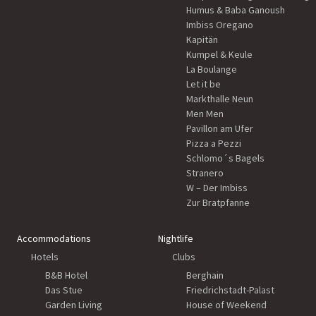
Humus & Baba Ganoush
Imbiss Oregano
Kapitän
Kumpel & Keule
La Boulange
Let it be
Markthalle Neun
Men Men
Pavillon am Ufer
Pizza a Pezzi
Schlomo´s Bagels
Stranero
W – Der Imbiss
Zur Bratpfanne
Accommodations
Nightlife
Hotels
Clubs
B&B Hotel
Berghain
Das Stue
Friedrichstadt-Palast
Garden Living
House of Weekend