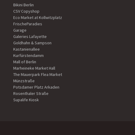
Bikini Berlin
CSV Copyshop
Eco Market at Kollwitzplatz
FrischeParadies
Garage
Galeries Lafayette
Goldhahn & Sampson
Kastanienallee
Kurfürstendamm
Mall of Berlin
Marheineke Market Hall
The Mauerpark Flea Market
Münzstraße
Potsdamer Platz Arkaden
Rosenthaler Straße
Supalife Kiosk