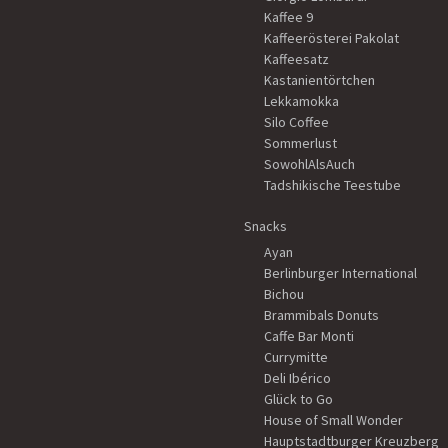
Kaffee 9
Kaffeerösterei Pakolat
Kaffeesatz
Kastanientörtchen
Lekkamokka
Silo Coffee
Sommerlust
SowohlAlsAuch
Tadshikische Teestube
Snacks
Ayan
Berlinburger International
Bichou
Brammibals Donuts
Caffe Bar Monti
Currymitte
Deli Ibérico
Glück to Go
House of Small Wonder
Hauptstadtburger Kreuzberg