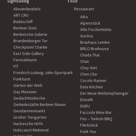
Sightseeing
Food
Alexanderplatz
Restaurant
ART CRU
Aiko
Badeschiff
Alpenstück
Berliner Dom
Alte Fischerhütte
Berlinische Galerie
Austria
Brandenburger Tor
Brauhaus Lemke
Checkpoint Charlie
BRLO Brwhouse
East Side Gallery
Chada Thai
Fernsehturm
Chan
FIT
Chay Viet
Friedrich-Ludwig-Jahn-Sportpark
Chen Che
Funkturm
Cocolo Ramen
Gärten der Welt
Data Kitchen
Gay Museum
Der Neue Weltempfaenger
Gedächtniskirche
Donath
Gedenkstätte Berliner Mauer
DUDU
Gendarmenmarkt
Facciola Wine Bar
Großer Tiergarten
Fes – Turkish BBQ
Hackesche Höfe
Filetstück
Holocaust-Mahnmal
Funk You