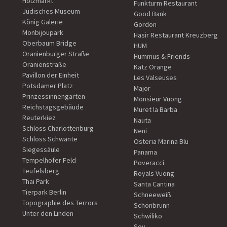
Holzmarkt
Funkturm Restaurant
Jüdisches Museum
Good Bank
König Galerie
Gordon
Monbijoupark
Hasir Restaurant Kreuzberg
Oberbaum Bridge
HUM
Oranienburger Straße
Hummus & Friends
Oranienstraße
Katz Orange
Pavillon der Einheit
Les Valseuses
Potsdamer Platz
Major
Prinzessinnengärten
Monsieur Vuong
Reichstagsgebäude
Muret la Barba
Reuterkiez
Nauta
Schloss Charlottenburg
Neni
Schloss Schwante
Osteria Marina Blu
Siegessäule
Panama
Tempelhofer Feld
Poveracci
Teufelsberg
Royals Vuong
Thai Park
Santa Cantina
Tierpark Berlin
Schneeweiß
Topographie des Terrors
Schönbrunn
Unter den Linden
Schwiliko
Soy