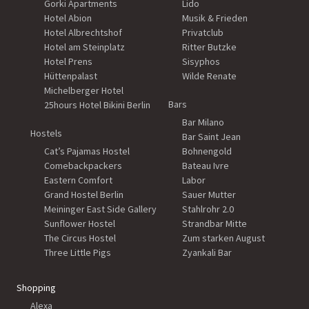
Gorki Apartments
Lido
Hotel Abion
Musik & Frieden
Hotel Albrechtshof
Privatclub
Hotel am Steinplatz
Ritter Butzke
Hotel Prens
Sisyphos
Hüttenpalast
Wilde Renate
Michelberger Hotel
Bars
25hours Hotel Bikini Berlin
Bar Milano
Hostels
Bar Saint Jean
Cat’s Pajamas Hostel
Bohnengold
Comebackpackers
Bateau Ivre
Eastern Comfort
Labor
Grand Hostel Berlin
Sauer Mutter
Meininger East Side Gallery
Stahlrohr 2.0
Sunflower Hostel
Strandbar Mitte
The Circus Hostel
Zum starken August
Three Little Pigs
Zyankali Bar
Shopping
Alexa