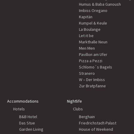
Humus & Baba Ganoush
Imbiss Oregano
Kapitän
Kumpel & Keule
La Boulange
Let it be
Markthalle Neun
Men Men
Pavillon am Ufer
Pizza a Pezzi
Schlomo´s Bagels
Stranero
W – Der Imbiss
Zur Bratpfanne
Accommodations
Nightlife
Hotels
Clubs
B&B Hotel
Berghain
Das Stue
Friedrichstadt-Palast
Garden Living
House of Weekend