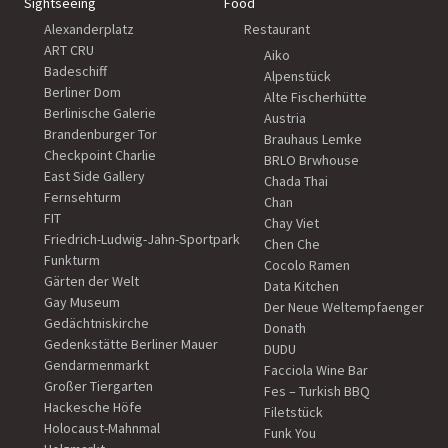
Sightseeing
Food
Alexanderplatz
Restaurant
ART CRU
Aiko
Badeschiff
Alpenstück
Berliner Dom
Alte Fischerhütte
Berlinische Galerie
Austria
Brandenburger Tor
Brauhaus Lemke
Checkpoint Charlie
BRLO Brwhouse
East Side Gallery
Chada Thai
Fernsehturm
Chan
FIT
Chay Viet
Friedrich-Ludwig-Jahn-Sportpark
Chen Che
Funkturm
Cocolo Ramen
Gärten der Welt
Data Kitchen
Gay Museum
Der Neue Weltempfaenger
Gedächtniskirche
Donath
Gedenkstätte Berliner Mauer
DUDU
Gendarmenmarkt
Facciola Wine Bar
Großer Tiergarten
Fes – Turkish BBQ
Hackesche Höfe
Filetstück
Holocaust-Mahnmal
Funk You