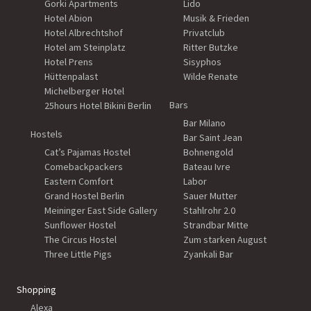
Gorki Apartments
Lido
Hotel Abion
Musik & Frieden
Hotel Albrechtshof
Privatclub
Hotel am Steinplatz
Ritter Butzke
Hotel Prens
Sisyphos
Hüttenpalast
Wilde Renate
Michelberger Hotel
Bars
25hours Hotel Bikini Berlin
Bar Milano
Hostels
Bar Saint Jean
Cat’s Pajamas Hostel
Bohnengold
Comebackpackers
Bateau Ivre
Eastern Comfort
Labor
Grand Hostel Berlin
Sauer Mutter
Meininger East Side Gallery
Stahlrohr 2.0
Sunflower Hostel
Strandbar Mitte
The Circus Hostel
Zum starken August
Three Little Pigs
Zyankali Bar
Shopping
Alexa