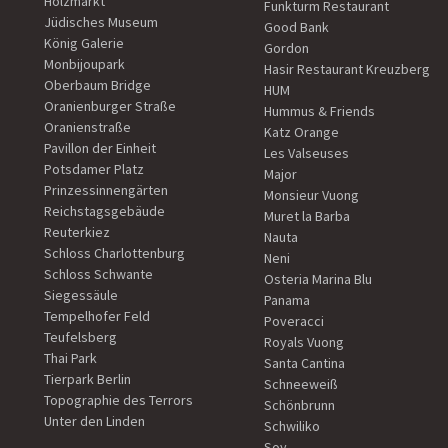
Holzmarkt
Funkturm Restaurant
Jüdisches Museum
Good Bank
König Galerie
Gordon
Monbijoupark
Hasir Restaurant Kreuzberg
Oberbaum Bridge
HUM
Oranienburger Straße
Hummus & Friends
Oranienstraße
Katz Orange
Pavillon der Einheit
Les Valseuses
Potsdamer Platz
Major
Prinzessinnengärten
Monsieur Vuong
Reichstagsgebäude
Muret la Barba
Reuterkiez
Nauta
Schloss Charlottenburg
Neni
Schloss Schwante
Osteria Marina Blu
Siegessäule
Panama
Tempelhofer Feld
Poveracci
Teufelsberg
Royals Vuong
Thai Park
Santa Cantina
Tierpark Berlin
Schneeweiß
Topographie des Terrors
Schönbrunn
Unter den Linden
Schwiliko
Soy