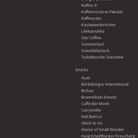
Kaffee 9
Kaffeerösterei Pakolat
Kaffeesatz
Kastanientörtchen
Lekkamokka
Silo Coffee
Sommerlust
SowohlAlsAuch
Tadshikische Teestube
Snacks
Ayan
Berlinburger International
Bichou
Brammibals Donuts
Caffe Bar Monti
Currymitte
Deli Ibérico
Glück to Go
House of Small Wonder
Hauptstadtburger Kreuzberg