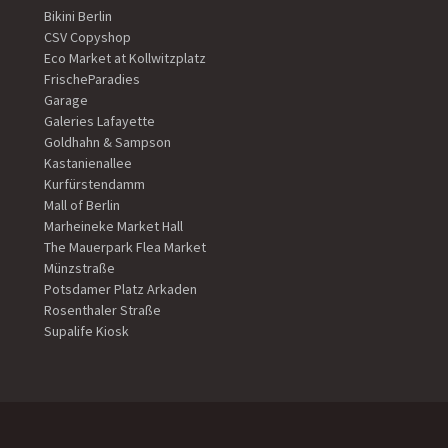
Bikini Berlin
CSV Copyshop
Eco Market at Kollwitzplatz
FrischeParadies
Garage
Galeries Lafayette
Goldhahn & Sampson
Kastanienallee
Kurfürstendamm
Mall of Berlin
Marheineke Market Hall
The Mauerpark Flea Market
Münzstraße
Potsdamer Platz Arkaden
Rosenthaler Straße
Supalife Kiosk