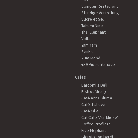
Spindler Restaurant
Ständige Vertretung
Sucre et Sel
Takumi Nine
Thai Elephant
Volta
Yam Yam
Zenkichi
Zum Mond
+39 Piutrentanove
Cafes
Barcomi’s Deli
Bistrot Mirage
Café Anna Blume
Café It’sLove
Café Oliv
Cat Café ‘Zur Mieze’
Coffee Profilers
Five Elephant
Giorgio Lombardi